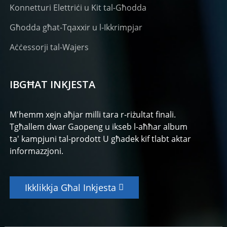
Konnetturi Elettriċi u Kit tal-Għodda
Għodda għat-Tqaxxir u l-Ikkrimpjar
Aċċessorji tal-Wajers
IBGĦAT INKJESTA
M'hemm xejn aħjar milli tara r-riżultat finali.
Tgħallem dwar Gaopeng u ikseb l-aħħar album
ta' kampjuni tal-prodott U għadek kif tlabt aktar
informazzjoni.
Ikklikkja Għal Inkjesta