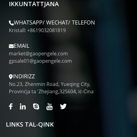
IKKUNTATTJANA
WHATSAPP/ WECHAT/ TELEFON
Kristall: +8619032081819
EMAIL
market@gaopengele.com
gpsale01@gaopengele.com
INDIRIZZ
No.23, Zhenmin Road, Yueqing City,
Provinċja ta 'Zhejiang,325604, iċ-Ċina
LINKS TAL-QINK