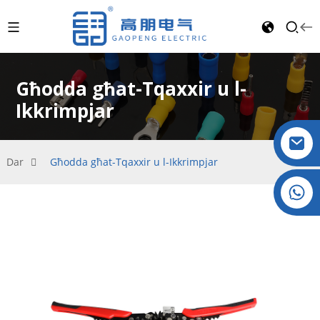
Għodda għat-Tqaxxir u l-
Ikkrimpjar
Dar
Għodda għat-Tqaxxir u l-Ikkrimpjar
Kristall: +86 19032081819