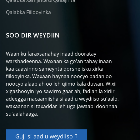
Qalabka Xariijinta & Qallajinta
Qalabka Fiilooyinka
SOO DIR WEYDIIN
Waan ku faraxsanahay inaad dooratay
warshadeenna. Waxaan ka go'an tahay inaan
kaa caawinno sameynta qorshe isku xirka
fiilooyinka. Waxaan haynaa noocyo badan oo
noocyo alaab ah oo leh qiimo kala duwan. Wixii
xigashooyin iyo sawirro gaar ah, fadlan la xiriir
adeegga macaamiisha si aad u weydiiso su'aalo,
waxaanan si taxaddar leh uga jawaabi doonnaa
su'aalahaaga.
Guji si aad u weydiiso