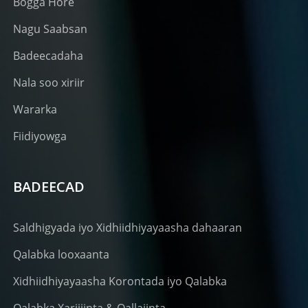
Bogga Hore
Nagu Saabsan
Badeecadaha
Nala soo xiriir
Wararka
Fiidiyowga
BADEECAD
Saldhigyada iyo Xidhiidhiyayaasha dahaaran
Qalabka looxaanta
Xidhiidhiyayaasha Korontada iyo Qalabka