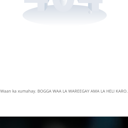
Waan ka xumahay. BOGGA WAA LA WAREEGAY AMA LA HELI KARO.