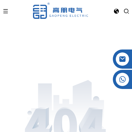
Crystal: +86 19032081821