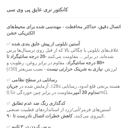
کانکتور نری عایق پی وی سی
اتصال دقیق، حداکثر محافظت - مهندسی شده برای محیط‌های
الکتریکی خشن
آستین نایلونی از پیش عایق بندی شده
✅
غلاف‌های نایلونی با چگالی بالا که از قبل روی ترمینال‌ها پرس
شده‌اند، در برابر ... مقاومت می‌کنند
-20 درجه سانتیگراد تا
+80 درجه سانتیگراد
، مقاوم در برابر روغن، رطوبت و
لرزش.
نیازی به شرینک حرارتی نیست
- نصب سریعتر (50٪)
رسانایی در سطح نظامی
✅
هسته برنجی قلع اندود، رسانایی ≥28٪. آزمایش شده در
جریان
مقاومت در برابر چین خوردگی ≤0.5mΩ.
مداوم 20 آمپر
کدگذاری رنگ ضد عدم تطابق
✅
آستین‌های قرمز/آبی/زرد از استانداردهای قطبیت صنعتی
.
کاهش خطرات اتصال نادرست تا ۹۰٪
پیروی می‌کنند،
پرس کردن در ۳ ثانیه
✅