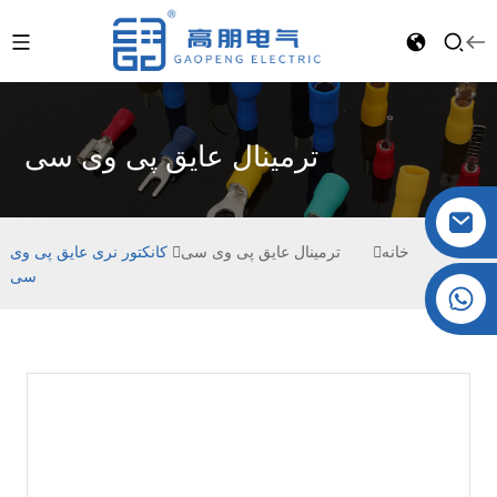
ترمینال عایق پی وی سی
خانه
ترمینال عایق پی وی سی
کانکتور نری عایق پی وی
سی
کریستال: +86 19032081821