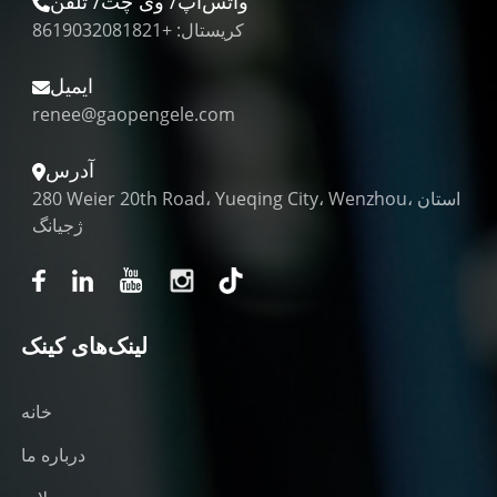
واتس‌اپ/ وی چت/ تلفن
کریستال: +8619032081821
ایمیل
renee@gaopengele.com
آدرس
280 Weier 20th Road، Yueqing City، Wenzhou، استان
ژجیانگ
لینک‌های کینک
خانه
درباره ما