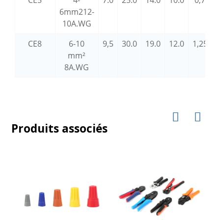
6mm212-
10A.WG
CE8
6-10
9,5
30.0
19.0
12.0
1,25
4
mm²
8A.WG
Produits associés