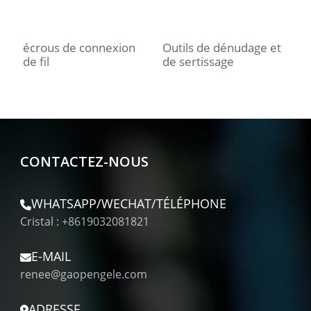
écrous de connexion
Outils de dénudage et
de fil
de sertissage
CONTACTEZ-NOUS
WHATSAPP/WECHAT/TÉLÉPHONE
Cristal : +8619032081821
E-MAIL
renee@gaopengele.com
ADRESSE