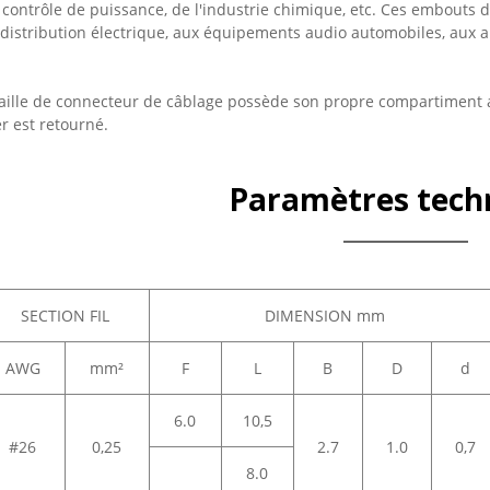
contrôle de puissance, de l'industrie chimique, etc. Ces embouts de
distribution électrique, aux équipements audio automobiles, aux ap
aille de connecteur de câblage possède son propre compartiment 
r est retourné.
Paramètres tech
SECTION FIL
DIMENSION mm
AWG
mm²
F
L
B
D
d
6.0
10,5
#26
0,25
2.7
1.0
0,7
8.0