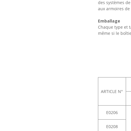
étanche pour véhicules
des systèmes de 
électriques à énergies
aux armoires de 
nouvelles
Emballage
Chaque type et t
même si le boîtie
ARTICLE N°
E0206
E0208