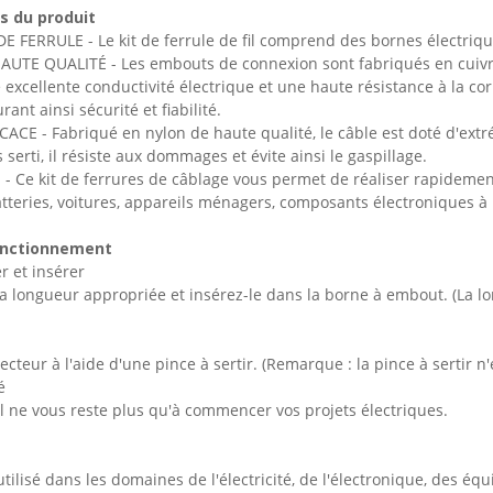
s du produit
 FERRULE - Le kit de ferrule de fil comprend des bornes électriq
TE QUALITÉ - Les embouts de connexion sont fabriqués en cuivre 
 excellente conductivité électrique et une haute résistance à la co
rant ainsi sécurité et fiabilité.
ACE - Fabriqué en nylon de haute qualité, le câble est doté d'ext
s serti, il résiste aux dommages et évite ainsi le gaspillage.
Ce kit de ferrures de câblage vous permet de réaliser rapidement
atteries, voitures, appareils ménagers, composants électroniques à 
onctionnement
r et insérer
 la longueur appropriée et insérez-le dans la borne à embout. (La 
ecteur à l'aide d'une pince à sertir. (Remarque : la pince à sertir n
é
 il ne vous reste plus qu'à commencer vos projets électriques.
utilisé dans les domaines de l'électricité, de l'électronique, des équ