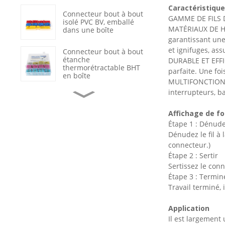
Caractéristique
Connecteur bout à bout
GAMME DE FILS DE
isolé PVC BV, emballé
MATÉRIAUX DE HAU
dans une boîte
garantissant une
et ignifuges, assu
Connecteur bout à bout
étanche
DURABLE ET EFFIC
thermorétractable BHT
parfaite. Une foi
en boîte
MULTIFONCTION - 
interrupteurs, b
Cosses à sertir
annulaires en cuivre non
Affichage de f
isolées OT
Étape 1 : Dénude
Dénudez le fil à
Réparation de câbles de
données avec gaine
connecteur.)
thermorétractable
Étape 2 : Sertir
étanche
Sertissez le conn
Étape 3 : Termin
Interrupteur à bascule
marche/arrêt noir à 2
Travail terminé,
positions avec voyant
LED
Application
Il est largement 
Connecteur de terminal