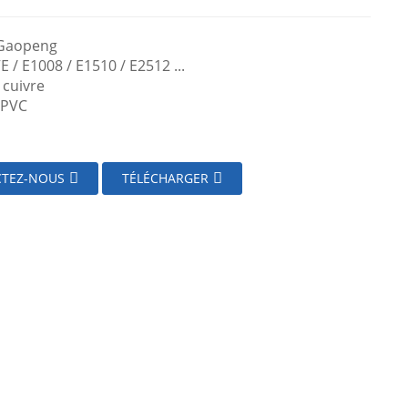
 Gaopeng
E / E1008 / E1510 / E2512 ...
 cuivre
: PVC
TEZ-NOUS
TÉLÉCHARGER