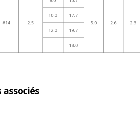
8.0
15.7
10.0
17.7
#14
2.5
5.0
2.6
2.3
12.0
19.7
18.0
 associés