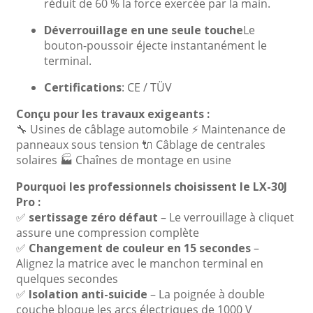
réduit de 60 % la force exercée par la main.
Déverrouillage en une seule touche
Le
bouton-poussoir éjecte instantanément le
terminal.
Certifications
: CE / TÜV
Conçu pour les travaux exigeants :
🔧 Usines de câblage automobile ⚡ Maintenance de
panneaux sous tension 🔌 Câblage de centrales
solaires 🏭 Chaînes de montage en usine
Pourquoi les professionnels choisissent le LX-30J
Pro :
✅
sertissage zéro défaut
– Le verrouillage à cliquet
assure une compression complète
✅
Changement de couleur en 15 secondes
–
Alignez la matrice avec le manchon terminal en
quelques secondes
✅
Isolation anti-suicide
– La poignée à double
couche bloque les arcs électriques de 1000 V