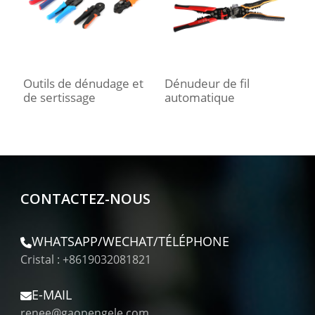
Outils de dénudage et
Dénudeur de fil
D
de sertissage
automatique
a
CONTACTEZ-NOUS
WHATSAPP/WECHAT/TÉLÉPHONE
Cristal : +8619032081821
E-MAIL
renee@gaopengele.com