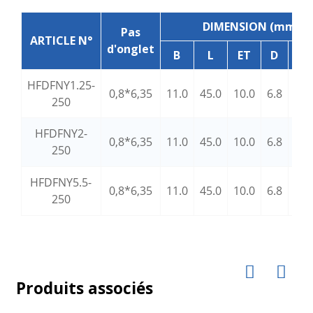
DIMENSION (mm)
Pas
ARTICLE N°
d'onglet
B
L
ET
D
d1
HFDFNY1.25-
0,8*6,35
11.0
45.0
10.0
6.8
1.7
250
HFDFNY2-
0,8*6,35
11.0
45.0
10.0
6.8
2.3
250
HFDFNY5.5-
0,8*6,35
11.0
45.0
10.0
6.8
3.4
250
Produits associés