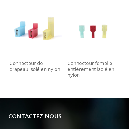
Connecteur de
Connecteur femelle
C
drapeau isolé en nylon
entièrement isolé en
f
nylon
n
CONTACTEZ-NOUS