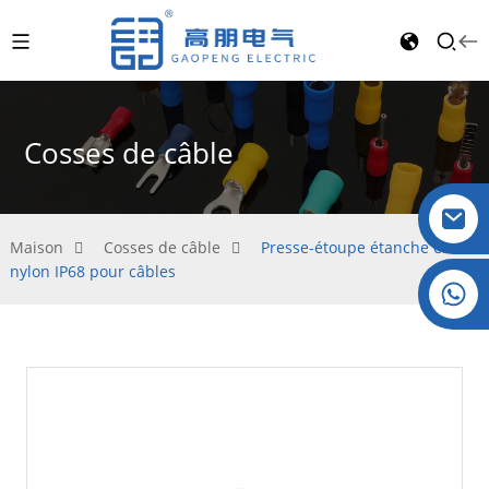
Cosses de câble
Maison
Cosses de câble
Presse-étoupe étanche en
nylon IP68 pour câbles
Cristal : +86 19032081821