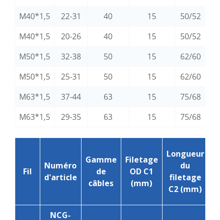
M40*1,5
22-31
40
15
50/52
M40*1,5
20-26
40
15
50/52
M50*1,5
32-38
50
15
62/60
M50*1,5
25-31
50
15
62/60
M63*1,5
37-44
63
15
75/68
M63*1,5
29-35
63
15
75/68
T
Longueur
Gamme
Filetage
Numéro
du
Fil
de
OD C1
c
d'article
filetage
câbles
(mm)
C2 (mm)
(
NCG-