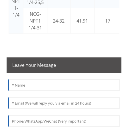
NPT
1/4-25,5
1-
NCG-
1/4
NPT1
24-32
41,91
17
1/4-31
Leave Your Message