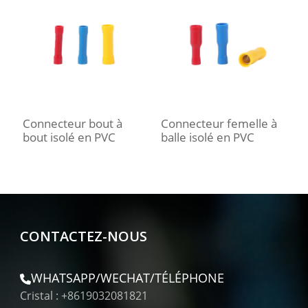
Connecteur bout à
Connecteur femelle à
C
bout isolé en PVC
balle isolé en PVC
f
CONTACTEZ-NOUS
WHATSAPP/WECHAT/TÉLÉPHONE
Cristal : +8619032081821