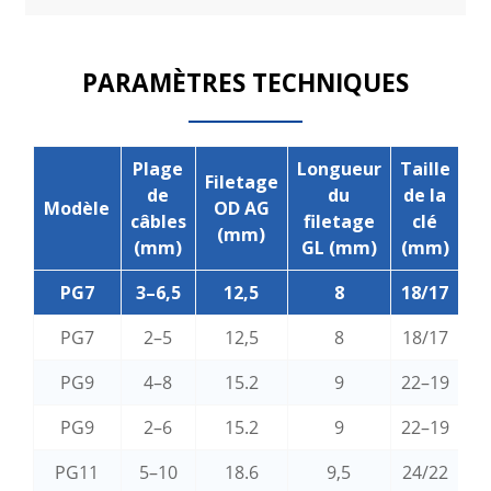
PARAMÈTRES TECHNIQUES
Plage
Longueur
Taille
Filetage
de
du
de la
Modèle
OD AG
câbles
filetage
clé
(mm)
(mm)
GL (mm)
(mm)
PG7
3–6,5
12,5
8
18/17
PG7
2–5
12,5
8
18/17
PG9
4–8
15.2
9
22–19
PG9
2–6
15.2
9
22–19
PG11
5–10
18.6
9,5
24/22