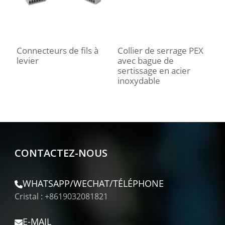
Connecteurs de fils à
Collier de serrage PEX
C
levier
avec bague de
T
sertissage en acier
inoxydable
CONTACTEZ-NOUS
WHATSAPP/WECHAT/TÉLÉPHONE
Cristal : +8619032081821
E-MAIL