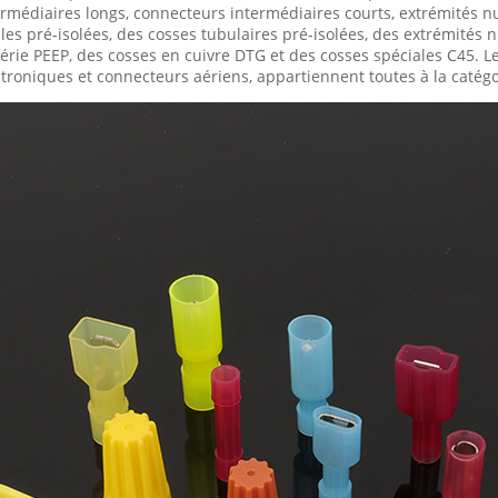
rmédiaires longs, connecteurs intermédiaires courts, extrémités 
les pré-isolées, des cosses tubulaires pré-isolées, des extrémités
série PEEP, des cosses en cuivre DTG et des cosses spéciales C45. Le
troniques et connecteurs aériens, appartiennent toutes à la catégor