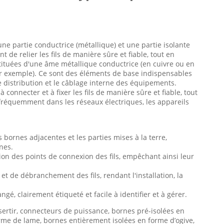
e partie conductrice (métallique) et une partie isolante
 de relier les fils de manière sûre et fiable, tout en
stituées d'une âme métallique conductrice (en cuivre ou en
par exemple). Ce sont des éléments de base indispensables
e distribution et le câblage interne des équipements.
onnecter et à fixer les fils de manière sûre et fiable, tout
ve fréquemment dans les réseaux électriques, les appareils
s bornes adjacentes et les parties mises à la terre,
nes.
tion des points de connexion des fils, empêchant ainsi leur
et de débranchement des fils, rendant l'installation, la
gé, clairement étiqueté et facile à identifier et à gérer.
 sertir, connecteurs de puissance, bornes pré-isolées en
rme de lame, bornes entièrement isolées en forme d’ogive,