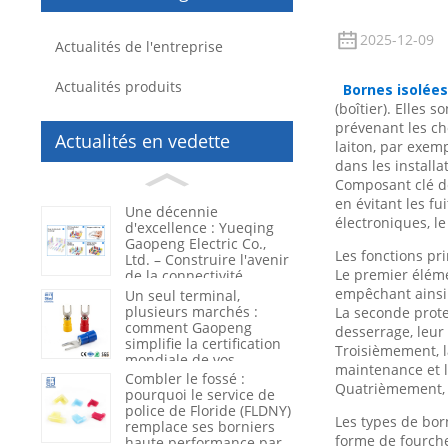
2025-12-09
Actualités de l'entreprise
Actualités produits
Bornes isolées
(boîtier). Elles 
prévenant les ch
Actualités en vedette
laiton, par exem
dans les install
Composant clé des
en évitant les fu
Une décennie
électroniques, le
d'excellence : Yueqing
Gaopeng Electric Co.,
Les fonctions pri
Ltd. – Construire l'avenir
Le premier élémen
de la connectivité
électrique
empêchant ainsi l
Un seul terminal,
plusieurs marchés :
La seconde protec
comment Gaopeng
desserrage, leu
simplifie la certification
Troisièmement, la
mondiale de vos
maintenance et l
produits
Combler le fossé :
Quatrièmement, l'
pourquoi le service de
police de Floride (FLDNY)
Les types de bor
remplace ses borniers
forme de fourche
haute performance par