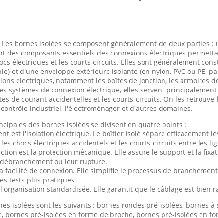
Les bornes isolées se composent généralement de deux parties : un
sont des composants essentiels des connexions électriques permettant
ocs électriques et les courts-circuits. Elles sont généralement con
ple) et d'une enveloppe extérieure isolante (en nylon, PVC ou PE, 
ations électriques, notamment les boîtes de jonction, les armoires d
 systèmes de connexion électrique, elles servent principalement à c
ites de courant accidentelles et les courts-circuits. On les retrou
 contrôle industriel, l'électroménager et d'autres domaines.
ncipales des bornes isolées se divisent en quatre points :
t est l'isolation électrique. Le boîtier isolé sépare efficacement le
es chocs électriques accidentels et les courts-circuits entre les lig
tion est la protection mécanique. Elle assure le support et la fixa
r débranchement ou leur rupture.
 facilité de connexion. Elle simplifie le processus de branchement 
es tests plus pratiques.
organisation standardisée. Elle garantit que le câblage est bien ran
nes isolées sont les suivants : bornes rondes pré-isolées, bornes à
, bornes pré-isolées en forme de broche, bornes pré-isolées en fo