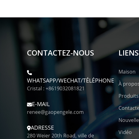
CONTACTEZ-NOUS
LIENS
Maison
WHATSAPP/WECHAT/TÉLÉPHONE
À propo
Cristal : +8619032081821
Produits
E-MAIL
Contact
renee@gaopengele.com
Nouvelle
ADRESSE
Vidéo
280 Weier 20th Road, ville de