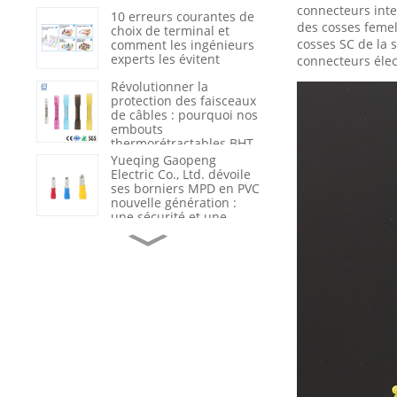
du nylon 66 renforcé
connecteurs inte
10 erreurs courantes de
des cosses femel
choix de terminal et
cosses SC de la 
comment les ingénieurs
experts les évitent
connecteurs élec
Révolutionner la
protection des faisceaux
de câbles : pourquoi nos
embouts
thermorétractables BHT
sont la nouvelle
Yueqing Gaopeng
référence du secteur en
Electric Co., Ltd. dévoile
matière d’étanchéité et
ses borniers MPD en PVC
d’isolation
nouvelle génération :
une sécurité et une
efficacité redéfinies dans
Du fournisseur de
le câblage industriel
produits au partenaire
de solutions : comment
Gaopeng accompagne
ses clients grâce à
l’assistance technique et
Optimisation de la
à l’analyse des
sécurité et de l'efficacité
défaillances.
électriques : pourquoi
les câbles haute tension
de qualité sont l'épine
dorsale des
Le rôle crucial du
infrastructures
marquage et de