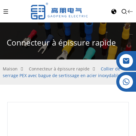
Connecteur à épissure rapide
Maison
Connecteur à épissure rapide
Collier de
serrage PEX avec bague de sertissage en acier inoxydable
Cristal : +86 19032081821