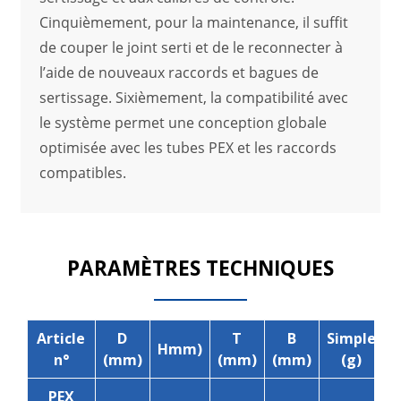
Cinquièmement, pour la maintenance, il suffit
de couper le joint serti et de le reconnecter à
l’aide de nouveaux raccords et bagues de
sertissage. Sixièmement, la compatibilité avec
le système permet une conception globale
optimisée avec les tubes PEX et les raccords
compatibles.
PARAMÈTRES TECHNIQUES
Article
D
T
B
Simple
Hmm)
R
n°
(mm)
(mm)
(mm)
(g)
PEX