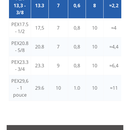
13,3 -
13.3
7
0,6
8
≈2,2
3/8
PEX17.5
17,5
7
0,8
10
≈4
- 1/2
PEX20.8
20.8
7
0,8
10
≈4,4
i
- 5/8
PEX23.3
23.3
9
0,8
10
≈6,4
- 3/4
PEX29,6
- 1
29.6
10
1.0
10
≈11
pouce