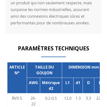
un produit qui non seulement respecte, mais
surpasse les normes industrielles, assurant
ainsi des connexions électriques sûres et
performantes pour de nombreuses années.
PARAMÈTRES TECHNIQUES
ARTICLE
TAILLE DU
DIMENSION mm
N°
GOUJON
AWG
Métrique
L1
d1
D
L
d2
BV0.5
26-
0,2-0,5
12.0
1.3
3.3
22.0
22