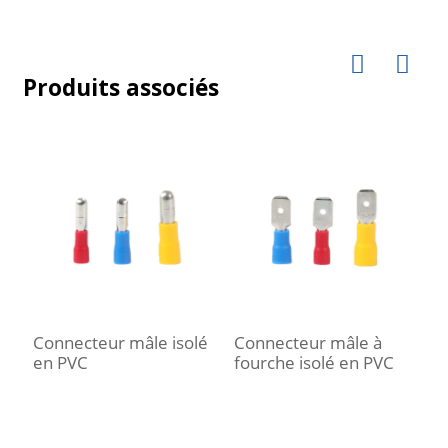
Produits associés
Connecteur mâle isolé
Connecteur mâle à
C
en PVC
fourche isolé en PVC
e
P