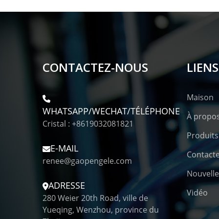
CONTACTEZ-NOUS
LIENS
Maison
WHATSAPP/WECHAT/TÉLÉPHONE
À propo
Cristal : +8619032081821
Produits
E-MAIL
Contact
renee@gaopengele.com
Nouvelle
ADRESSE
Vidéo
280 Weier 20th Road, ville de
Yueqing, Wenzhou, province du