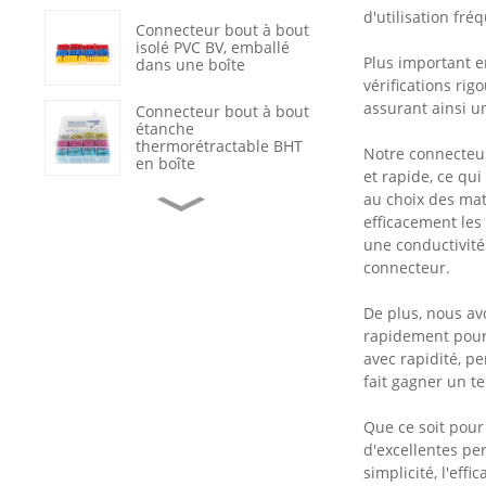
d'utilisation fré
Connecteur bout à bout
isolé PVC BV, emballé
Plus important e
dans une boîte
vérifications ri
assurant ainsi un
Connecteur bout à bout
étanche
thermorétractable BHT
Notre connecteur
en boîte
et rapide, ce qu
au choix des mat
Cosses à sertir
efficacement les 
annulaires en cuivre non
une conductivité 
isolées OT
connecteur.
Réparation de câbles de
données avec gaine
De plus, nous av
thermorétractable
rapidement pour
étanche
avec rapidité, p
fait gagner un t
Interrupteur à bascule
marche/arrêt noir à 2
positions avec voyant
Que ce soit pour
LED
d'excellentes pe
simplicité, l'effic
Connecteur de terminal