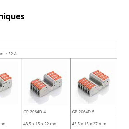
niques
nt : 32 A
GP-2064D-4
GP-2064D-5
7 mm
43,5 x 15 x 22 mm
43,5 x 15 x 27 mm