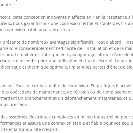
quente.
ncore, cette conception innovante n'affecte en rien la résistance à 
goureux, nous garantissons une connexion ferme et stable des fils ap
e connexion fiable pour votre circuit.
 présente de nombreux avantages significatifs. Tout d'abord, l'inser
i améliore considérablement l'efficacité de l'installation et de la
ériaux. Le boîtier est fabriqué en nylon ignifugé, offrant d'excell
risques d'incendie pour une utilisation en toute sécurité. La parti
électrique et thermique optimale, limitant les pertes d'énergie éle
ons mis l'accent sur la rapidité de connexion. En pratique, il arri
 des opérations de maintenance, de révision ou de remplacement 
ermettant un branchement et un débranchement instantanés, ce qui 
emps précieux.
 des systèmes électriques complexes en milieu industriel ou pour 
rformances et assure une connexion stable et fiable pour vos équipe
acité et la tranquillité d'esprit.