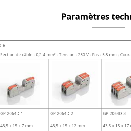
Paramètres tech
ble
Section de câble : 0,2-4 mm² ; Tension : 250 V ; Pas : 5,5 mm ; Coura
GP-2064D-1
GP-2064D-2
GP-2064D-3
43,5 x 15 x 7 mm
43,5 x 15 x 12 mm
43,5 x 15 x 1