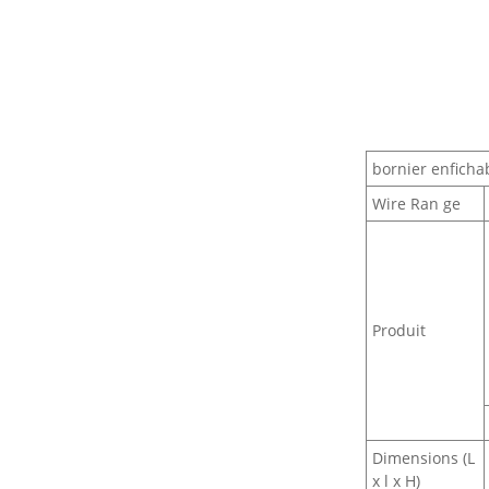
étanche pour véhicules
électriques à énergies
nouvelles
bornier enficha
Wire Ran ge
Produit
Dimensions (L
x l x H)