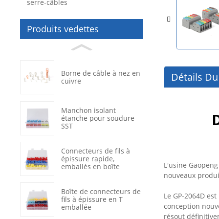
serre-câbles
Produits vedettes
Borne de câble à nez en
Détails Du
cuivre
Manchon isolant
étanche pour soudure
SST
Connecteurs de fils à
épissure rapide,
L'usine Gaopeng 
emballés en boîte
nouveaux produit
Boîte de connecteurs de
Le GP-2064D est 
fils à épissure en T
conception nouve
emballée
résout définitiv