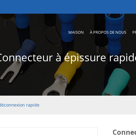
MAISON
À PROPOS DE NOUS
P
Connecteur à épissure rapid
déconnexion rapide
Connec