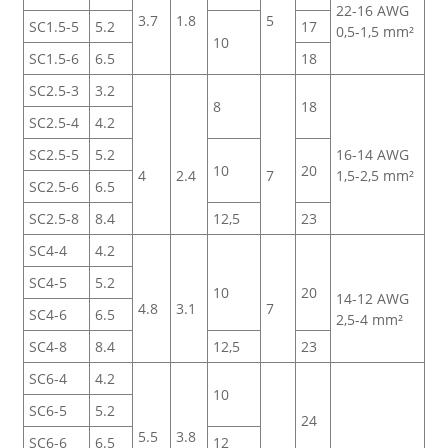
22-16 AWG
3.7
1.8
5
SC1.5-5
5.2
17
0,5-1,5 mm²
10
SC1.5-6
6.5
18
SC2.5-3
3.2
8
18
SC2.5-4
4.2
SC2.5-5
5.2
16-14 AWG
10
20
4
2.4
7
1,5-2,5 mm²
SC2.5-6
6.5
SC2.5-8
8.4
12,5
23
SC4-4
4.2
SC4-5
5.2
10
20
14-12 AWG
4.8
3.1
7
SC4-6
6.5
2,5-4 mm²
SC4-8
8.4
12,5
23
SC6-4
4.2
10
SC6-5
5.2
24
5.5
3.8
SC6-6
6.5
12