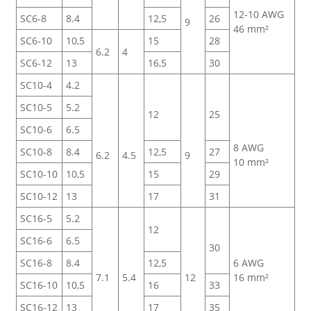
12-10 AWG
SC6-8
8.4
12,5
26
9
46 mm²
SC6-10
10,5
15
28
6.2
4
SC6-12
13
16,5
30
SC10-4
4.2
SC10-5
5.2
12
25
SC10-6
6.5
8 AWG
SC10-8
8.4
12,5
27
6.2
4.5
9
10 mm²
SC10-10
10,5
15
29
SC10-12
13
17
31
SC16-5
5.2
12
SC16-6
6.5
30
SC16-8
8.4
12,5
6 AWG
7.1
5.4
12
16 mm²
SC16-10
10,5
16
33
SC16-12
13
17
35