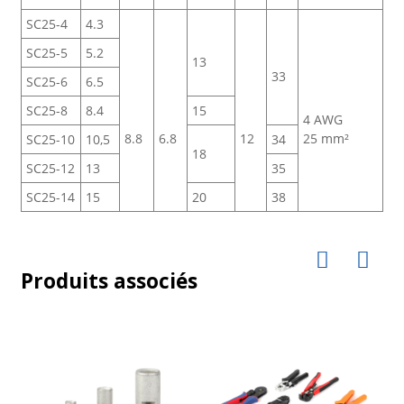
SC25-4
4.3
SC25-5
5.2
13
33
SC25-6
6.5
SC25-8
8.4
15
4 AWG
8.8
6.8
12
25 mm²
SC25-10
10,5
34
18
SC25-12
13
35
SC25-14
15
20
38
Produits associés