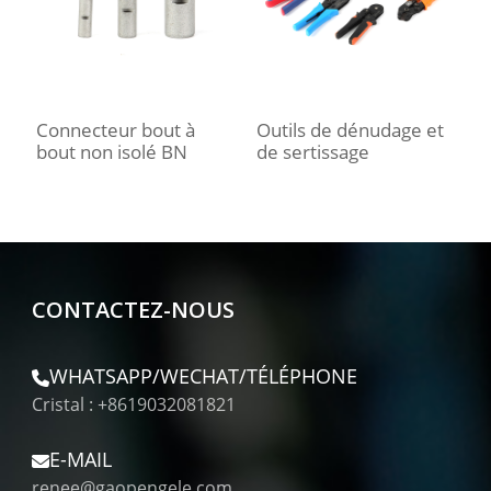
Connecteur bout à
Outils de dénudage et
bout non isolé BN
de sertissage
CONTACTEZ-NOUS
WHATSAPP/WECHAT/TÉLÉPHONE
Cristal : +8619032081821
E-MAIL
renee@gaopengele.com