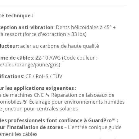
té technique :
eption anti-vibration
: Dents hélicoïdales à 45° +
à ressort (force d'extraction ≥ 33 lbs)
ducteur
: acier au carbone de haute qualité
me de câbles
: 22-10 AWG (Code couleur :
e/bleu/orange/jaune/gris)
ifications
: CE / RoHS / TÜV
r les applications exigeantes :
e de machines CNC 🔧 Réparation de faisceaux de
tomobiles 🔌 Éclairage pour environnements humides
e jonction pour centrales solaires
les professionnels font confiance à GuardPro™ :
ur l'installation de stores
– L'entrée conique guide
ément les câbles