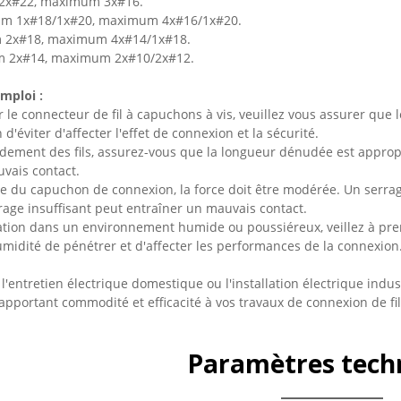
 2x#22, maximum 3x#16.
um 1x#18/1x#20, maximum 4x#16/1x#20.
m 2x#18, maximum 4x#14/1x#18.
m 2x#14, maximum 2x#10/2x#12.
mploi :
er le connecteur de fil à capuchons à vis, veuillez vous assurer que 
 d'éviter d'affecter l'effet de connexion et la sécurité.
rdement des fils, assurez-vous que la longueur dénudée est approp
vais contact.
ge du capuchon de connexion, la force doit être modérée. Un serrag
rage insuffisant peut entraîner un mauvais contact.
isation dans un environnement humide ou poussiéreux, veillez à p
umidité de pénétrer et d'affecter les performances de la connexion
l'entretien électrique domestique ou l'installation électrique indust
apportant commodité et efficacité à vos travaux de connexion de fil
Paramètres tech