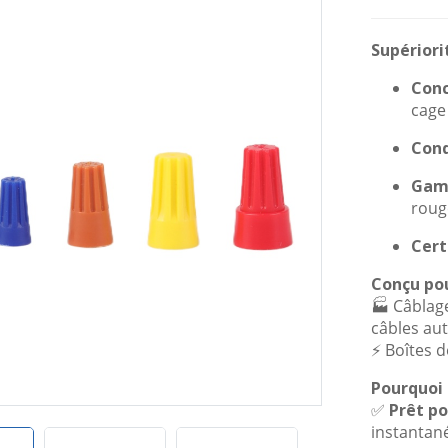
Supériori
Conc
cage 
Con
Gam
roug
Cert
Conçu pou
🏭 Câblag
câbles au
⚡ Boîtes d
Pourquoi 
✅
Prêt po
instantan