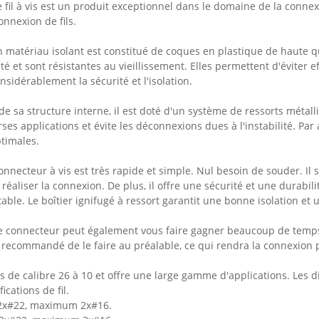
 fil à vis est un produit exceptionnel dans le domaine de la connexi
onnexion de fils.
n matériau isolant est constitué de coques en plastique de haute q
 et sont résistantes au vieillissement. Elles permettent d'éviter e
nsidérablement la sécurité et l'isolation.
de sa structure interne, il est doté d'un système de ressorts métal
ses applications et évite les déconnexions dues à l'instabilité. Par 
timales.
connecteur à vis est très rapide et simple. Nul besoin de souder. I
 réaliser la connexion. De plus, il offre une sécurité et une durabil
ble. Le boîtier ignifugé à ressort garantit une bonne isolation et u
 ce connecteur peut également vous faire gagner beaucoup de temps
st recommandé de le faire au préalable, ce qui rendra la connexion pl
fils de calibre 26 à 10 et offre une large gamme d'applications. Le
ications de fil.
2x#22, maximum 2x#16.