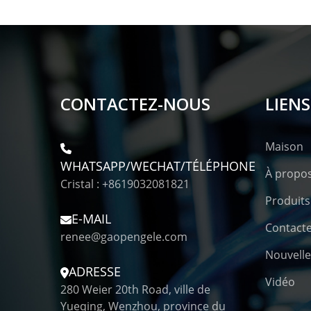
CONTACTEZ-NOUS
LIENS
Maison
WHATSAPP/WECHAT/TÉLÉPHONE
À propo
Cristal : +8619032081821
Produits
E-MAIL
Contact
renee@gaopengele.com
Nouvelle
ADRESSE
Vidéo
280 Weier 20th Road, ville de
Yueqing, Wenzhou, province du