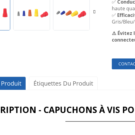
✅
Conduct
haute qual
✅
Efficac
Gris/Bleu
⚠️ Évitez
connecteu
CONTAC
 Produit
Étiquettes Du Produit
RIPTION - CAPUCHONS À VIS P