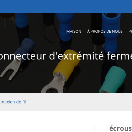
MAISON
À PROPOS DE NOUS
P
onnecteur d'extrémité ferm
nexion de fil
écrous