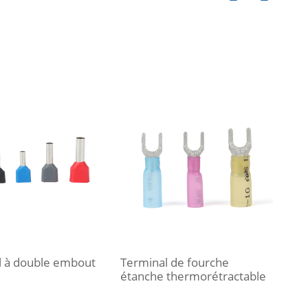
l à double embout
Terminal de fourche
Bor
étanche thermorétractable
PVC