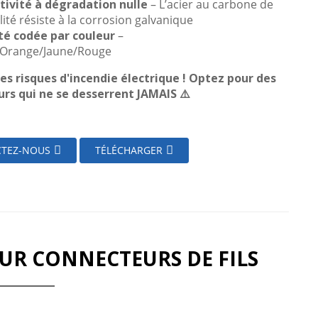
ivité à dégradation nulle
– L’acier au carbone de
ité résiste à la corrosion galvanique
ité codée par couleur
–
/Orange/Jaune/Rouge
 les risques d'incendie électrique ! Optez pour des
rs qui ne se desserrent JAMAIS ⚠️
TEZ-NOUS
TÉLÉCHARGER
OUR CONNECTEURS DE FILS