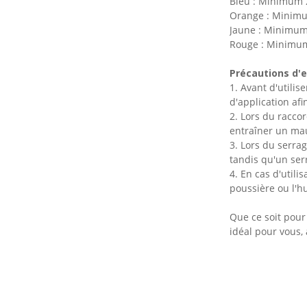
Bleu : Minimum
étanche pour véhicules
électriques à énergies
Orange : Minim
nouvelles
Jaune : Minimu
Rouge : Minimu
Précautions d'e
1. Avant d'utilis
d'application afin
2. Lors du racco
entraîner un mau
3. Lors du serra
tandis qu'un ser
4. En cas d'util
poussière ou l'h
Que ce soit pour 
idéal pour vous, 