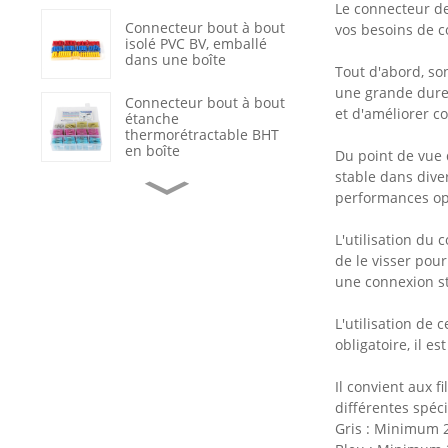
Le connecteur de
Connecteur bout à bout
vos besoins de c
isolé PVC BV, emballé
dans une boîte
Tout d'abord, so
une grande dureté
Connecteur bout à bout
et d'améliorer co
étanche
thermorétractable BHT
en boîte
Du point de vue 
stable dans diver
Cosses à sertir
performances op
annulaires en cuivre non
isolées OT
L'utilisation du 
de le visser pour
Réparation de câbles de
une connexion sta
données avec gaine
thermorétractable
étanche
L'utilisation de
obligatoire, il e
Interrupteur à bascule
marche/arrêt noir à 2
positions avec voyant
Il convient aux 
LED
différentes spécif
Gris : Minimum 
Connecteur de terminal