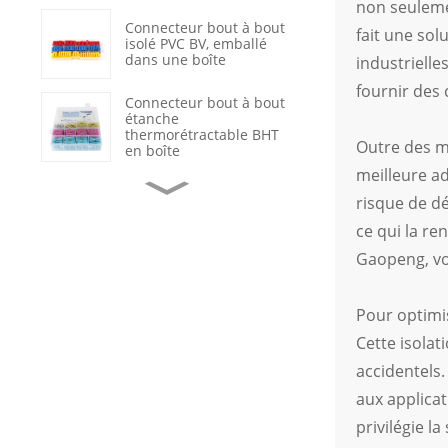
non seuleme
Connecteur bout à bout
fait une so
isolé PVC BV, emballé
dans une boîte
industrielle
fournir des 
Connecteur bout à bout
étanche
thermorétractable BHT
Outre des m
en boîte
meilleure ad
Cosses à sertir
risque de dé
annulaires en cuivre non
isolées OT
ce qui la re
Gaopeng, vo
Réparation de câbles de
données avec gaine
thermorétractable
Pour optimi
étanche
Cette isolat
Interrupteur à bascule
marche/arrêt noir à 2
accidentels.
positions avec voyant
aux applicat
LED
privilégie la
Connecteur de terminal