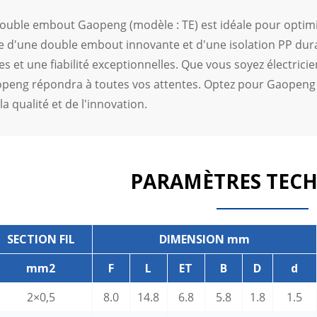
double embout Gaopeng (modèle : TE) est idéale pour optimi
e d'une double embout innovante et d'une isolation PP dura
 et une fiabilité exceptionnelles. Que vous soyez électricie
eng répondra à toutes vos attentes. Optez pour Gaopeng et 
 la qualité et de l'innovation.
PARAMÈTRES TEC
SECTION FIL
DIMENSION mm
mm2
F
L
ET
B
D
d
2×0,5
8.0
14.8
6.8
5.8
1.8
1.5