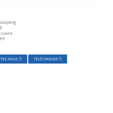
 Gaopeng
TE
 cuivre
 PP
TEZ-NOUS
TÉLÉCHARGER