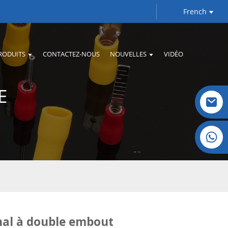
French
RODUITS
CONTACTEZ-NOUS
NOUVELLES
VIDÉO
E
Cristal : +86 19032081821
al à double embout