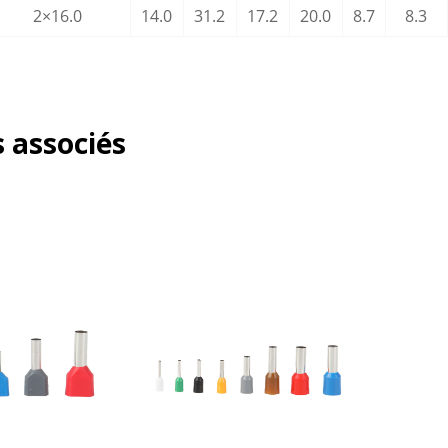
2×16.0
14.0
31.2
17.2
20.0
8.7
8.3
 associés