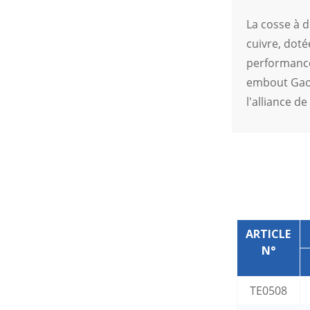
étanche pour véhicules
électriques à énergies
La cosse à 
nouvelles
cuivre, doté
performances
embout Gaop
l'alliance de
ARTICLE
N°
TE0508