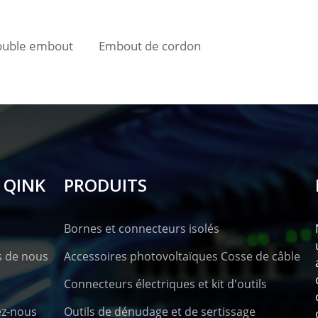
ouble embout
Embout de cordon
 QINK
PRODUITS
Bornes et connecteurs isolés
s de nous
Accessoires photovoltaïques Cosse de câble
Connecteurs électriques et kit d'outils
ez-nous
Outils de dénudage et de sertissage