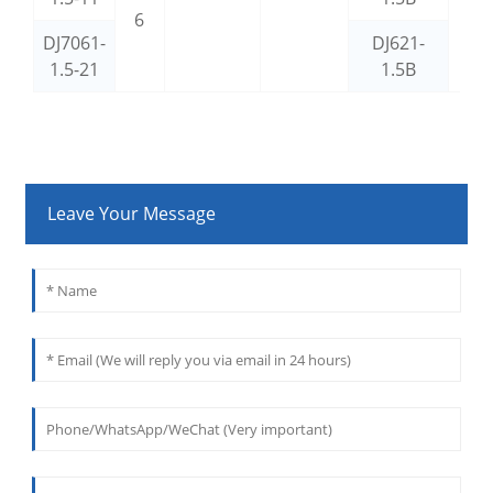
6
DJ7061-
DJ621-
1.5-21
1.5B
Leave Your Message