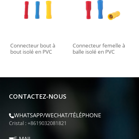
Connecteur bout à
Connecteur femelle à
C
bout isolé en PVC
balle isolé en PVC
f
CONTACTEZ-NOUS
WHATSAPP/WECHAT/TÉLÉPHONE
Cristal : +8619032081821
E-MAIL