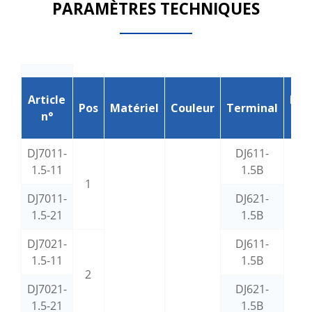
PARAMÈTRES TECHNIQUES
Article
Bou
Pos
Matériel
Couleur
Terminal
n°
éta
DJ7011-
DJ611-
1.5-11
1.5B
1
DJ7011-
DJ621-
1.5-21
1.5B
DJ7021-
DJ611-
1.5-11
1.5B
2
DJ7021-
DJ621-
1.5-21
1.5B