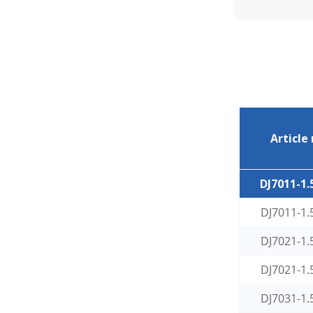
étanche pour véhicules
électriques à énergies
nouvelles
Article 
DJ7011-1.
DJ7011-1.
DJ7021-1.
DJ7021-1.
DJ7031-1.