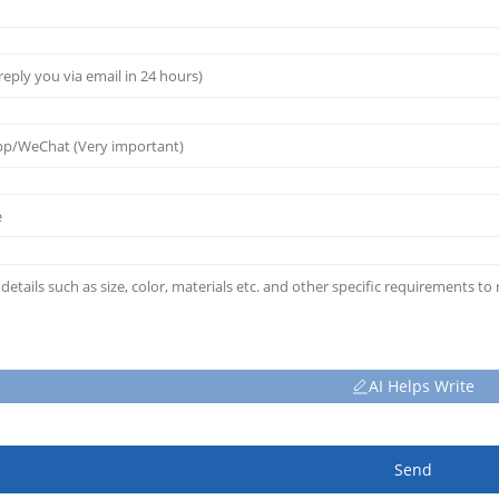
AI Helps Write
Send