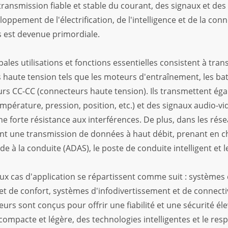
transmission fiable et stable du courant, des signaux et de
loppement de l'électrification, de l'intelligence et de la con
 est devenue primordiale.
pales utilisations et fonctions essentielles consistent à tr
aute tension tels que les moteurs d'entraînement, les batt
urs CC-CC (connecteurs haute tension). Ils transmettent 
mpérature, pression, position, etc.) et des signaux audio-vid
ne forte résistance aux interférences. De plus, dans les rés
ent une transmission de données à haut débit, prenant en ch
de à la conduite (ADAS), le poste de conduite intelligent et 
ux cas d'application se répartissent comme suit : systèmes 
et de confort, systèmes d'infodivertissement et de connectiv
urs sont conçus pour offrir une fiabilité et une sécurité éle
ompacte et légère, des technologies intelligentes et le res