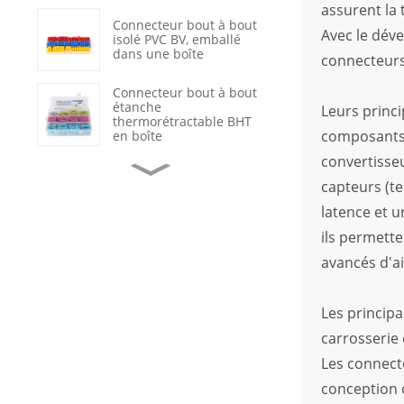
assurent la 
Connecteur bout à bout
Avec le déve
isolé PVC BV, emballé
dans une boîte
connecteurs
Connecteur bout à bout
étanche
Leurs princi
thermorétractable BHT
composants h
en boîte
convertisse
Cosses à sertir
capteurs (te
annulaires en cuivre non
isolées OT
latence et u
ils permett
Réparation de câbles de
données avec gaine
avancés d'ai
thermorétractable
étanche
Les principa
Interrupteur à bascule
marche/arrêt noir à 2
carrosserie 
positions avec voyant
LED
Les connecte
conception c
Connecteur de terminal