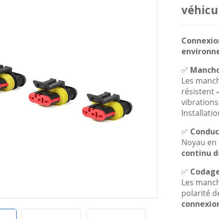
véhicu
Connexion
environne
✅
Mancho
Les manch
résistent
vibrations
Installati
✅
Conduct
Noyau en l
continu d
✅
Codage 
Les manch
polarité de
connexio