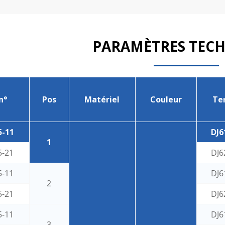
PARAMÈTRES TEC
n°
Pos
Matériel
Couleur
Te
5-11
DJ6
1
5-21
DJ6
5-11
DJ6
2
5-21
DJ6
5-11
DJ6
3