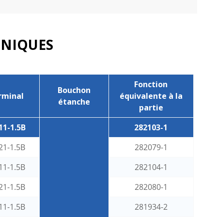
HNIQUES
Fonction
Bouchon
rminal
équivalente à la
étanche
partie
11-1.5B
282103-1
21-1.5B
282079-1
11-1.5B
282104-1
21-1.5B
282080-1
11-1.5B
281934-2