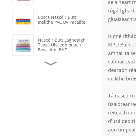
sé a neart m
tógáil gharb
Bosca Nascóir Butt
gluaiseachta
Inslithe PVC BV Pacáilte
Is gné ríthá
Nascóir Butt Laghdaigh
MPD Bullet (
Teasa Uiscedhíonach
Boscaithe BHT
amhail taise
sábháilteach
Teirminéil Crimp Fáinne
dearadh réam
Copair Neamh-inslithe
OT
inslithe brei
Deisiú Cábla Sonraí
Tá nascóirí 
Feadán Laghdaigh Teasa
Uiscedhíonach
úsáidtear ia
réiteach ion
Lasc Rocair Dubh AR-
ASG 2 Shuíomh LED
d'úsáideoirí
Soilsithe
aon timpeall