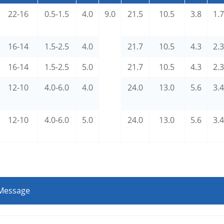
22-16
0.5-1.5
4.0
9.0
21.5
10.5
3.8
1.7
16-14
1.5-2.5
4.0
21.7
10.5
4.3
2.3
16-14
1.5-2.5
5.0
21.7
10.5
4.3
2.3
12-10
4.0-6.0
4.0
24.0
13.0
5.6
3.4
12-10
4.0-6.0
5.0
24.0
13.0
5.6
3.4
 Message