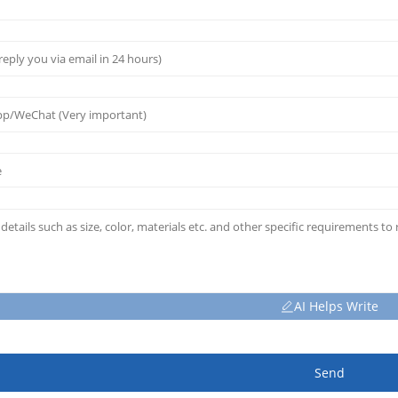
AI Helps Write
Send