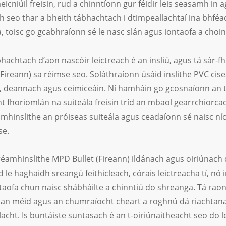
eicniúil freisin, rud a chinntíonn gur féidir leis seasamh in
h seo thar a bheith tábhachtach i dtimpeallachtaí ina bhféa
, toisc go gcabhraíonn sé le nasc slán agus iontaofa a choin
bhachtach d’aon nascóir leictreach é an insliú, agus tá sár-
Fireann) sa réimse seo. Soláthraíonn úsáid inslithe PVC cisea
, deannach agus ceimiceáin. Ní hamháin go gcosnaíonn an t-
t fhoriomlán na suiteála freisin tríd an mbaol gearrchiorca
hinslithe an próiseas suiteála agus ceadaíonn sé naisc níos
se.
réamhinslithe MPD Bullet (Fireann) ildánach agus oiriúnach
d le haghaidh sreangú feithicleach, córais leictreacha tí, nó
taofa chun naisc shábháilte a chinntiú do shreanga. Tá raon
 an méid agus an chumraíocht cheart a roghnú dá riachtanai
acht. Is buntáiste suntasach é an t-oiriúnaitheacht seo do le