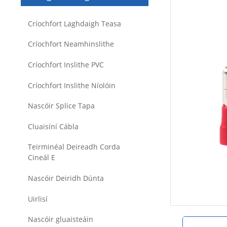
Críochfort Laghdaigh Teasa
Críochfort Neamhinslithe
Críochfort Inslithe PVC
Críochfort Inslithe Níolóin
Nascóir Splice Tapa
Cluaisíní Cábla
Teirminéal Deireadh Corda
Cineál E
Nascóir Deiridh Dúnta
Uirlisí
Nascóir gluaisteáin