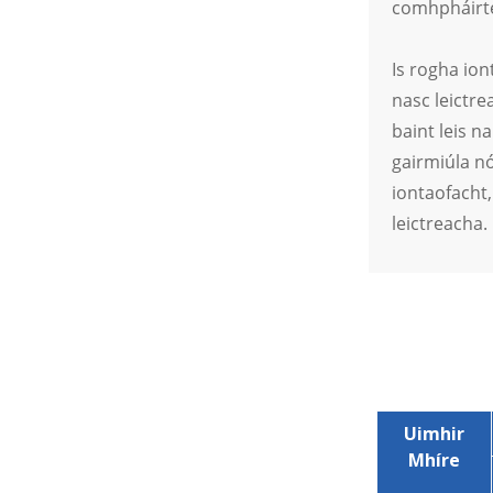
Nascóir Críochfoirt
comhpháirtea
Uiscedhíonach le
haghaidh Feithiclí
Leictreacha Fuinnimh
Is rogha ion
Nua
nasc leictre
baint leis n
gairmiúla nó
iontaofacht,
leictreacha.
Uimhir
Mhíre