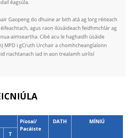
dail éagsúla.
hair Gaopeng do dhuine ar bith atá ag lorg réiteach
 éifeachtach, agus raon ilúsáideach feidhmchlár ag
ch nua-aimseartha. Cibé acu le haghaidh úsáide
eann) MPD i gCruth Urchair a chomhcheanglaíonn
d riachtanach iad in aon trealamh uirlisí
EICNIÚLA
Píosaí/
DATH
MÍNIÚ
Pacáiste
T