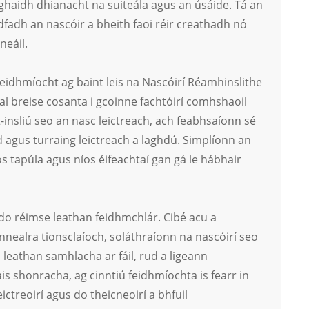
 aghaidh dhianacht na suiteála agus an úsáide. Tá an
dfadh an nascóir a bheith faoi réir creathadh nó
neáil.
fheidhmíocht ag baint leis na Nascóirí Réamhinslithe
l breise cosanta i gcoinne fachtóirí comhshaoil ​​
insliú seo an nasc leictreach, ach feabhsaíonn sé
d agus turraing leictreach a laghdú. Simplíonn an
 tapúla agus níos éifeachtaí gan gá le hábhair
 do réimse leathan feidhmchlár. Cibé acu a
 innealra tionsclaíoch, soláthraíonn na nascóirí seo
 leathan samhlacha ar fáil, rud a ligeann
s shonracha, ag cinntiú feidhmíochta is fearr in
ictreoirí agus do theicneoirí a bhfuil