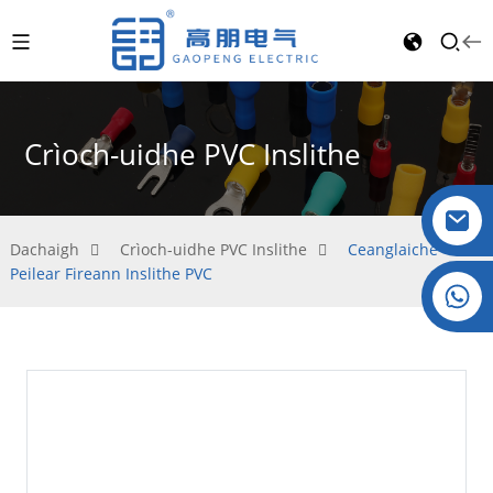
Crìoch-uidhe PVC Inslithe
Dachaigh
Crìoch-uidhe PVC Inslithe
Ceanglaiche
Peilear Fireann Inslithe PVC
Criostal: +86 19032081821