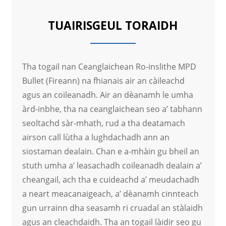
TUAIRISGEUL TORAIDH
Tha togail nan Ceanglaichean Ro-inslithe MPD
Bullet (Fireann) na fhianais air an càileachd
agus an coileanadh. Air an dèanamh le umha
àrd-inbhe, tha na ceanglaichean seo a’ tabhann
seoltachd sàr-mhath, rud a tha deatamach
airson call lùtha a lughdachadh ann an
siostaman dealain. Chan e a-mhàin gu bheil an
stuth umha a’ leasachadh coileanadh dealain a’
cheangail, ach tha e cuideachd a’ meudachadh
a neart meacanaigeach, a’ dèanamh cinnteach
gun urrainn dha seasamh ri cruadal an stàlaidh
agus an cleachdaidh. Tha an togail làidir seo gu