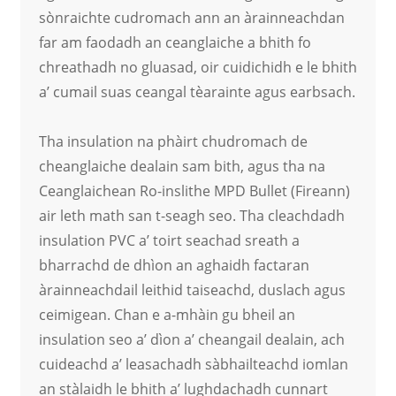
sònraichte cudromach ann an àrainneachdan
far am faodadh an ceanglaiche a bhith fo
chreathadh no gluasad, oir cuidichidh e le bhith
a’ cumail suas ceangal tèarainte agus earbsach.
Tha insulation na phàirt chudromach de
cheanglaiche dealain sam bith, agus tha na
Ceanglaichean Ro-inslithe MPD Bullet (Fireann)
air leth math san t-seagh seo. Tha cleachdadh
insulation PVC a’ toirt seachad sreath a
bharrachd de dhìon an aghaidh factaran
àrainneachdail leithid taiseachd, duslach agus
ceimigean. Chan e a-mhàin gu bheil an
insulation seo a’ dìon a’ cheangail dealain, ach
cuideachd a’ leasachadh sàbhailteachd iomlan
an stàlaidh le bhith a’ lughdachadh cunnart