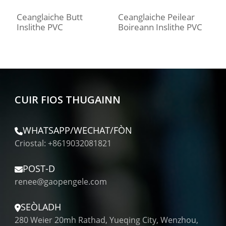
Ceanglaiche Butt
Ceanglaiche Peilear
C
Inslithe PVC
Boireann Inslithe PVC
F
CUIR FIOS THUGAINN
WHATSAPP/WECHAT/FÒN
Criostal: +8619032081821
POST-D
renee@gaopengele.com
SEÒLADH
280 Weier 20mh Rathad, Yueqing City, Wenzhou,