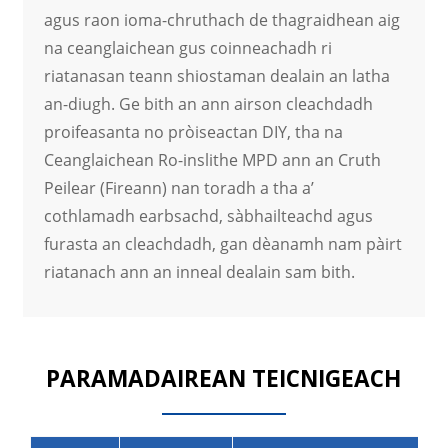
agus raon ioma-chruthach de thagraidhean aig
na ceanglaichean gus coinneachadh ri
riatanasan teann shiostaman dealain an latha
an-diugh. Ge bith an ann airson cleachdadh
proifeasanta no pròiseactan DIY, tha na
Ceanglaichean Ro-inslithe MPD ann an Cruth
Peilear (Fireann) nan toradh a tha a’
cothlamadh earbsachd, sàbhailteachd agus
furasta an cleachdadh, gan dèanamh nam pàirt
riatanach ann an inneal dealain sam bith.
PARAMADAIREAN TEICNIGEACH