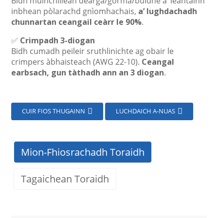
Bidh muinchillean dearga/gorma/buidhe a’ leantainn
inbhean pòlarachd gnìomhachais,
a’ lughdachadh
chunnartan ceangail ceàrr le 90%
.
✅
Crimpadh 3-diogan
Bidh cumadh peileir sruthlinichte ag obair le
crimpers àbhaisteach (AWG 22-10).
Ceangal
earbsach, gun tàthadh ann an 3 diogan
.
CUIR FIOS THUGAINN
LUCHDAICH A-NUAS
Mion-Fhiosrachadh Toraidh
Tagaichean Toraidh