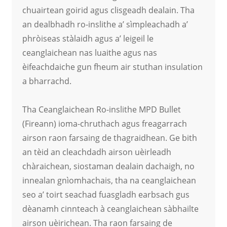
chuairtean goirid agus clisgeadh dealain. Tha
an dealbhadh ro-inslithe a’ sìmpleachadh a’
phròiseas stàlaidh agus a’ leigeil le
ceanglaichean nas luaithe agus nas
èifeachdaiche gun fheum air stuthan insulation
a bharrachd.
Tha Ceanglaichean Ro-inslithe MPD Bullet
(Fireann) ioma-chruthach agus freagarrach
airson raon farsaing de thagraidhean. Ge bith
an tèid an cleachdadh airson uèirleadh
chàraichean, siostaman dealain dachaigh, no
innealan gnìomhachais, tha na ceanglaichean
seo a’ toirt seachad fuasgladh earbsach gus
dèanamh cinnteach à ceanglaichean sàbhailte
airson uèirichean. Tha raon farsaing de