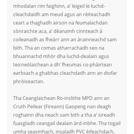
mhodalan rim faighinn, a’ leigeil le luchd-
cleachdaidh am meud agus an rèiteachadh
ceart a thaghadh airson na feumalachdan
sònraichte aca, a’ dèanamh cinnteach à
coileanadh as fheàrr ann an àrainneachd sam
bith. Tha an comas atharrachadh seo na
bhuannachd mhòr dha luchd-dealain agus
teicneòlaichean a dh’ fheumas co-phàirtean
earbsach a ghabhas cleachdadh ann an diofar
phròiseactan.
Tha Ceanglaichean Ro-inslithe MPD ann an
Cruth Peilear (Fireann) Gaopeng nan deagh
roghainn dha neach sam bith a tha a’ sireadh
fuasgladh ceangail dealain àrd-inbhe. Tha togail
umha seasmhach, insaladh PVC èifeachdach,