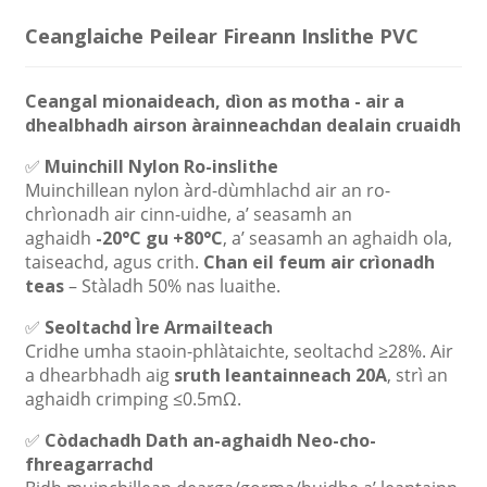
Ceanglaiche Peilear Fireann Inslithe PVC
Ceangal mionaideach, dìon as motha - air a
dhealbhadh airson àrainneachdan dealain cruaidh
✅
Muinchill Nylon Ro-inslithe
Muinchillean nylon àrd-dùmhlachd air an ro-
chrìonadh air cinn-uidhe, a’ seasamh an
aghaidh
-20°C gu +80°C
, a’ seasamh an aghaidh ola,
taiseachd, agus crith.
Chan eil feum air crìonadh
teas
– Stàladh 50% nas luaithe.
✅
Seoltachd Ìre Armailteach
Cridhe umha staoin-phlàtaichte, seoltachd ≥28%. Air
a dhearbhadh aig
sruth leantainneach 20A
, strì an
aghaidh crimping ≤0.5mΩ.
✅
Còdachadh Dath an-aghaidh Neo-cho-
fhreagarrachd