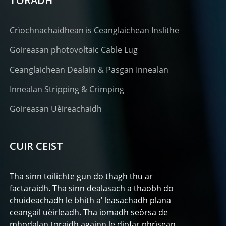
TORADH
Crìochnachaidhean is Ceanglaichean Inslithe
Goireasan photovoltaic Cable Lug
Ceanglaichean Dealain & Pasgan Innealan
Innealan Stripping & Crimping
Goireasan Uèireachaidh
CUIR CEIST
Tha sinn toilichte gun do thagh thu ar
factaraidh. Tha sinn dealasach a thaobh do
chuideachadh le bhith a’ leasachadh plana
ceangail uèirleadh. Tha iomadh seòrsa de
mhodalan toraidh againn le diofar phrìsean.