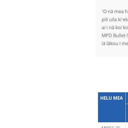
Mea Hoʻohui Kikowaena
Pale Wai no nā Kaʻa Uila
ʻO nā mea h
Ikehu Hou
pili uila ki
ai i nā koi 
MPD Bullet-S
iā lākou i m
HELU MEA