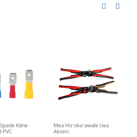
 Spade Kāne
Mea Hoʻokaʻawale Uea
d PVC
Akomi