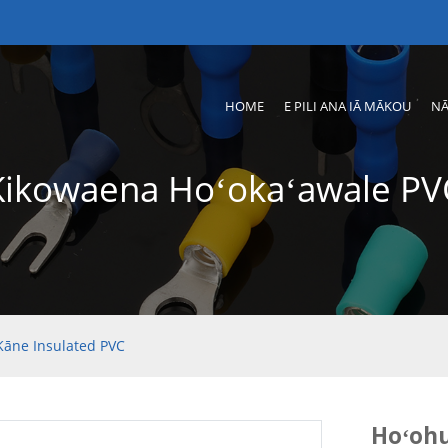
HOME
E PILI ANA IĀ MĀKOU
NĀ
Kikowaena Hoʻokaʻawale PV
Kāne Insulated PVC
Hoʻohu