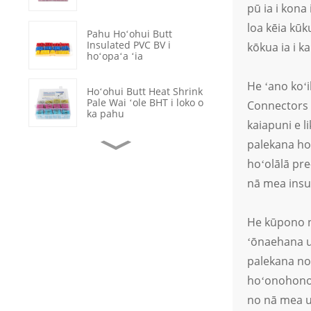
pū ia i kona
loa kēia kūku
Pahu Hoʻohui Butt
Insulated PVC BV i
kōkua ia i ka
hoʻopaʻa ʻia
He ʻano koʻi
Hoʻohui Butt Heat Shrink
Pale Wai ʻole BHT i loko o
Connectors m
ka pahu
kaiapuni e l
palekana hol
Nā Kikowaena Crimp
Apo Keleawe ʻAʻole i
hoʻolālā pre
hoʻopaʻa ʻia o OT
nā mea insu
Hoʻoponopono i ka uwea
ʻikepili paipu hoʻēmi
He kūpono nā
wela wai ʻole
ʻōnaehana ui
Kuapo Rocker
palekana no 
Hoʻomālamalama LED
hoʻonohonoho
ʻEleʻele ON-OFF 2
Kūlana
no nā mea ui