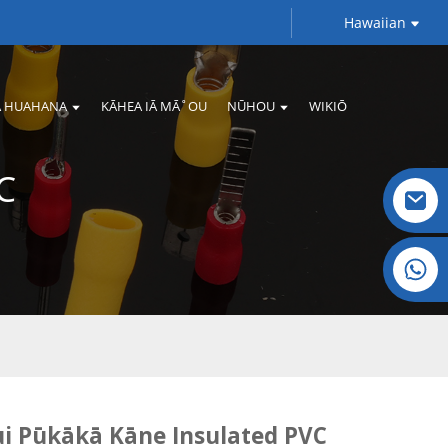
Hawaiian
 HUAHANA
KĀHEA IĀ MĀ˚OU
NŪHOU
WIKIŌ
C
Crystal: +86 19032081821
i Pūkākā Kāne Insulated PVC