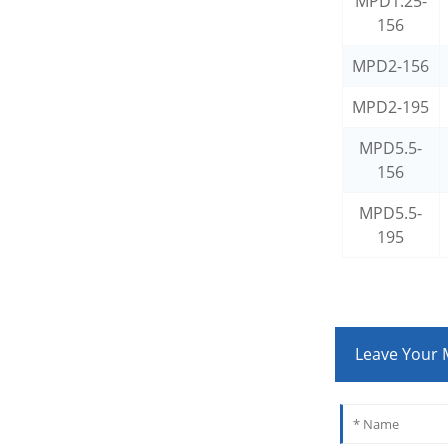
MPD1.25-
156
MPD2-156
MPD2-195
MPD5.5-
156
MPD5.5-
195
Leave Your