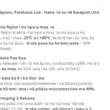
ūpono, Palekana Loa - Hana ʻia no nā Kaiapuni Uila
ima Nylon i hoʻopaʻa mua ʻia
 Nylon kiʻekiʻe i hoʻopaʻa mua ʻia ma luna o nā
, e kū i mua
-20°C a i +80°C
, ke kū'ē nei i ka ʻaila, ka
 ka haʻalulu.
ʻAʻole pono ka hoʻēmi wela
– 50%
kiwiki.
okele Pae Koa
 keleawe i uhi ʻia me ka tin, conductivity ≥28%. Hoʻāʻo
A au mau
, ke kū'ē ʻana i ka ʻūlū ʻana ≤0.5mΩ.
 kala kū'ē i ka like ʻole
ā lima ʻulaʻula/polū/melemele i nā kūlana polarity
a hōʻemi ʻana i nā pilikia misconnection ma 90%
.
Crimping 3-Kekona
no pōkā i hoʻomaʻalahi ʻia me nā mea ʻokiʻoki
(AWG 22-10).
ʻAʻohe solder, pili hilinaʻi i loko o 3