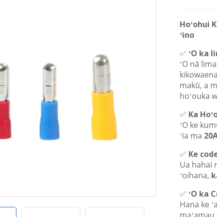
Hoʻohui K
ʻino
✅
ʻO ka l
ʻO nā lima
kikowaena
makū, a me
hoʻouka wi
✅
Ka Hoʻ
ʻO ke kumu
ʻia ma
20
✅
Ke code
Ua hahai n
ʻoihana,
k
✅
ʻO ka 
Hana ke ʻa
maʻamau 