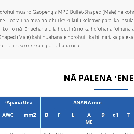
oʻohui mua ʻo Gaopeng's MPD Bullet-Shaped (Male) he koho ma
ʻekiʻe. Loaʻa i nā mea hoʻohui ke kūkulu keleawe paʻa, ka ins
koʻikoʻi o nā ʻōnaehana uila hou. Inā no ka hoʻohana ʻoihana a
haped (Male) kahi huahana e hoʻohui i ka hilinaʻi, ka paleka
ea nui i loko o kekahi pahu hana uila.
NĀ PALENA ʻEN
ʻĀpana Uea
ANANA mm
AWG
mm2
B
F
L
A
D
d1
T
ME