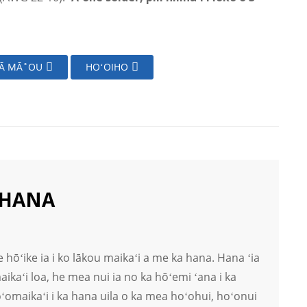
IĀ MĀ˚OU
HOʻOIHO
AHANA
 hōʻike ia i ko lākou maikaʻi a me ka hana. Hana ʻia
ikaʻi loa, he mea nui ia no ka hōʻemi ʻana i ka
ʻomaikaʻi i ka hana uila o ka mea hoʻohui, hoʻonui