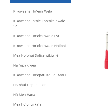
Kikowaena Hoʻēmi Wela
Kikowaena ʻaʻole i hoʻokaʻawale
ʻia
Kikowaena Hoʻokaʻawale PVC
Kikowaena Hoʻokaʻawale Nailoni
Mea Hoʻohui Splice wikiwiki
Nā ʻūpā uwea
Kikowaena Hoʻopau Kaula ʻAno E
Hoʻohui Hopena Pani
Nā Mea Hana
Mea hoʻohui kaʻa