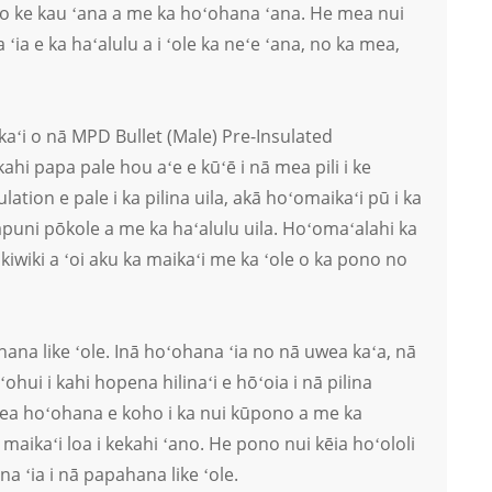
ikī o ke kau ʻana a me ka hoʻohana ʻana. He mea nui
 ʻia e ka haʻalulu a i ʻole ka neʻe ʻana, no ka mea,
ikaʻi o nā MPD Bullet (Male) Pre-Insulated
hi papa pale hou aʻe e kūʻē i nā mea pili i ke
ation e pale i ka pilina uila, akā hoʻomaikaʻi pū i ka
apuni pōkole a me ka haʻalulu uila. Hoʻomaʻalahi ka
kiwiki a ʻoi aku ka maikaʻi me ka ʻole o ka pono no
na like ʻole. Inā hoʻohana ʻia no nā uwea kaʻa, nā
ohui i kahi hopena hilinaʻi e hōʻoia i nā pilina
 mea hoʻohana e koho i ka nui kūpono a me ka
aikaʻi loa i kekahi ʻano. He pono nui kēia hoʻololi
a ʻia i nā papahana like ʻole.