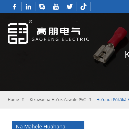
Home
Kikowaena Hoʻokaʻawale PVC
Hoʻohui Pūkākā 
Nā Māhele Huahana