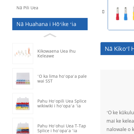
Nā Pili Uea
Nā Huahana i Hōʻike ʻia
Nā Kikoʻī
Kikowaena Uea Ihu
Keleawe
ʻO ka lima hoʻopaʻa pale
wai SST
Pahu Hoʻopili Uea Splice
wikiwiki i hoʻopaʻa ʻia
ʻO ke kūkulu
mai ke kelea
Pahu Hoʻohui Uea T-Tap
nalowale o k
Splice i hoʻopaʻa ʻia