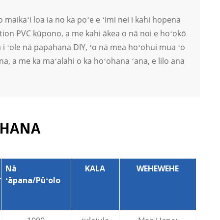
ikaʻi loa ia no ka poʻe e ʻimi nei i kahi hopena
ulation PVC kūpono, a me kahi ākea o nā noi e hoʻokō
 i ʻole nā ​​​​papahana DIY, ʻo nā mea hoʻohui mua ʻo
na, a me ka maʻalahi o ka hoʻohana ʻana, e lilo ana
EHANA
Nā
KALA
WEHEWEHE
ʻāpana/Pūʻolo