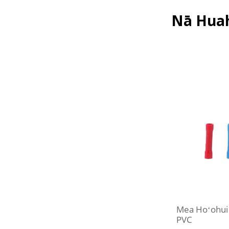
Nā Huah
Mea Hoʻohui 
PVC