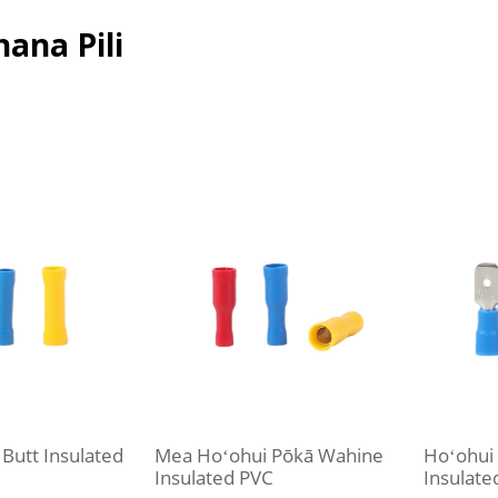
ana Pili
Butt Insulated
Mea Hoʻohui Pōkā Wahine
Hoʻohui
Insulated PVC
Insulate