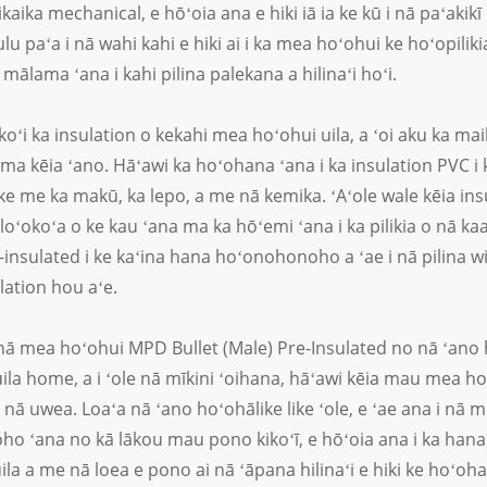
 ikaika mechanical, e hōʻoia ana e hiki iā ia ke kū i nā paʻak
lu paʻa i nā wahi kahi e hiki ai i ka mea hoʻohui ke hoʻopilikia
 mālama ʻana i kahi pilina palekana a hilinaʻi hoʻi.
koʻi ka insulation o kekahi mea hoʻohui uila, a ʻoi aku ka ma
a kēia ʻano. Hāʻawi ka hoʻohana ʻana i ka insulation PVC i ka
ike me ka makū, ka lepo, a me nā kemika. ʻAʻole wale kēia insul
oʻokoʻa o ke kau ʻana ma ka hōʻemi ʻana i ka pilikia o nā ka
-insulated i ke kaʻina hana hoʻonohonoho a ʻae i nā pilina wi
lation hou aʻe.
 mea hoʻohui MPD Bullet (Male) Pre-Insulated no nā ʻano ha
la home, a i ʻole nā ​​​​mīkini ʻoihana, hāʻawi kēia mau mea hoʻ
nā uwea. Loaʻa nā ʻano hoʻohālike like ʻole, e ʻae ana i nā
 ʻana no kā lākou mau pono kikoʻī, e hōʻoia ana i ka hana m
la a me nā loea e pono ai nā ʻāpana hilinaʻi e hiki ke hoʻohan