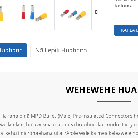
kekona
.
KĀHEA 
 Huahana
Nā Lepili Huahana
WEHEWEHE HU
 ʻia ʻana o nā MPD Bullet (Male) Pre-Insulated Connectors he
we kiʻekiʻe, hāʻawi kēia mau mea hoʻohui i ka conductivity ma
a ikehu i nā ʻōnaehana uila. ʻAʻole wale ka mea keleawe e ho