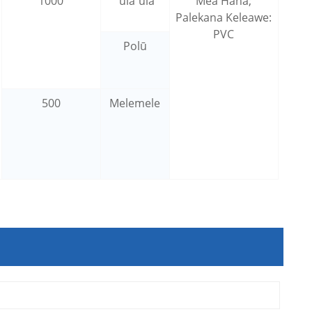
1000
ʻulaʻula
Mea Hana;
Palekana Keleawe:
PVC
Polū
500
Melemele