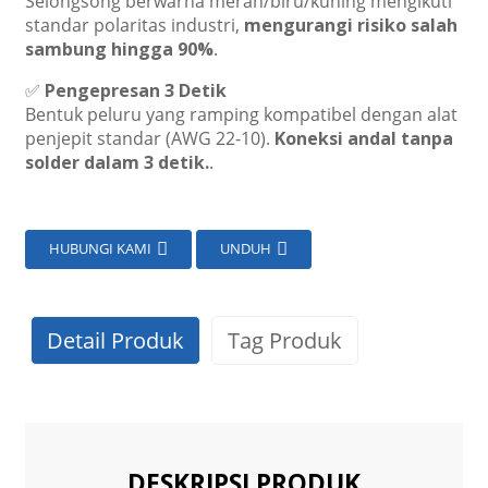
Selongsong berwarna merah/biru/kuning mengikuti
standar polaritas industri,
mengurangi risiko salah
sambung hingga 90%
.
✅
Pengepresan 3 Detik
Bentuk peluru yang ramping kompatibel dengan alat
penjepit standar (AWG 22-10).
Koneksi andal tanpa
solder dalam 3 detik.
.
HUBUNGI KAMI
UNDUH
Detail Produk
Tag Produk
DESKRIPSI PRODUK