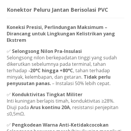
Konektor Peluru Jantan Berisolasi PVC
Koneksi Presisi, Perlindungan Maksimum –
Dirancang untuk Lingkungan Kelistrikan yang
Ekstrem
✅
Selongsong Nilon Pra-Insulasi
Selongsong nilon berkepadatan tinggi yang sudah
dikerutkan sebelumnya pada terminal, tahan
terhadap
-20°C hingga +80°C
, tahan terhadap
minyak, kelembapan, dan getaran.
Tidak perlu
penyusutan panas.
– Instalasi 50% lebih cepat.
✅
Konduktivitas Tingkat Militer
Inti kuningan berlapis timah, konduktivitas ≥28%.
Diuji pada
Arus kontinu 20A
, resistansi penjepitan
≤0,5mΩ.
✅
Pengkodean Warna Anti-Ketidakcocokan