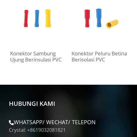
Konektor Sambung
Konektor Peluru Betina
K
Ujung Berinsulasi PVC
Berisolasi PVC
B
HUBUNGI KAMI
WHATSAPP/ WECHAT/ TELEPON
Crystal: +8619032081821