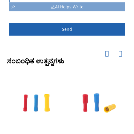
AI Helps Write
Send
ಸಂಬಂಧಿತ ಉತ್ಪನ್ನಗಳು