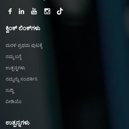
ಕ್ವಿಂಕ್ ಲಿಂಕ್‌ಗಳು
ಮರಳಿ ಪ್ರಥಮ ಪುಟಕ್ಕೆ
ನಮ್ಮ ಬಗ್ಗೆ
ಉತ್ಪನ್ನಗಳು
ನಮ್ಮನ್ನು ಸಂಪರ್ಕಿಸಿ
ಸುದ್ದಿ
ವೀಡಿಯೊ
ಉತ್ಪನ್ನಗಳು