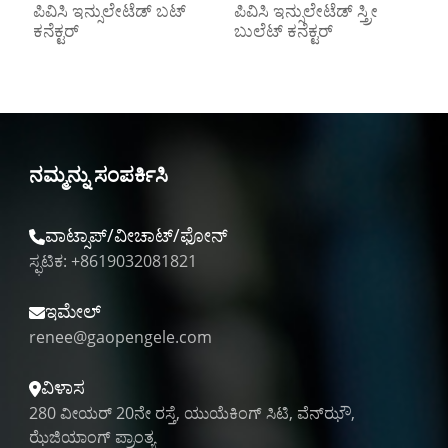
ಪಿವಿಸಿ ಇನ್ಸುಲೇಟೆಡ್ ಬಟ್
ಪಿವಿಸಿ ಇನ್ಸುಲೇಟೆಡ್ ಸ್ತ್ರೀ
ಪ
ಕನೆಕ್ಟರ್
ಬುಲೆಟ್ ಕನೆಕ್ಟರ್
ಸ್
ನಮ್ಮನ್ನು ಸಂಪರ್ಕಿಸಿ
ವಾಟ್ಸಾಪ್/ವೀಚಾಟ್/ಫೋನ್
ಸ್ಫಟಿಕ: +8619032081821
ಇಮೇಲ್
renee@gaopengele.com
ವಿಳಾಸ
280 ವೀಯರ್ 20ನೇ ರಸ್ತೆ, ಯುಯೆಕಿಂಗ್ ಸಿಟಿ, ವೆನ್‌ಝೌ,
ಝೆಜಿಯಾಂಗ್ ಪ್ರಾಂತ್ಯ