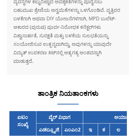
ವ್ಯವಸ್ಥೆಗಳ ಕಟ್ಟುನಿಟ್ಟಾದ ಅವಶ್ಯಕತೆಗಳನ್ನು ಪೂರೈಸಲು
ಬಹುಮುಖ ಶ್ರೇಣಿಯ ಅನ್ವಯಿಕೆಗಳನ್ನು ಒಳಗೊಂಡಿವೆ. ವೃತ್ತಿಪರ
ಬಳಕೆಗಾಗಿ ಅಥವಾ DIY ಯೋಜನೆಗಳಿಗಾಗಿ, MPD ಬುಲೆಟ್-
ಆಕಾರದ (ಪುರುಷ) ಪೂರ್ವ-ನಿರೋಧಕ ಕನೆಕ್ಟರ್‌ಗಳು
ವಿಶ್ವಾಸಾರ್ಹತೆ, ಸುರಕ್ಷತೆ ಮತ್ತು ಬಳಕೆಯ ಸುಲಭತೆಯನ್ನು
ಸಂಯೋಜಿಸುವ ಉತ್ಪನ್ನವಾಗಿದ್ದು, ಅವುಗಳನ್ನು ಯಾವುದೇ
ವಿದ್ಯುತ್ ಉಪಕರಣ ಕಿಟ್‌ನಲ್ಲಿ ಅತ್ಯಗತ್ಯ ಅಂಶವನ್ನಾಗಿ
ಮಾಡುತ್ತದೆ.
ತಾಂತ್ರಿಕ ನಿಯತಾಂಕಗಳು
ಐಟಂ
ವೈರ್ ವಿಭಾಗ
ಆಯಾಮ ಮಿ
ಸಂಖ್ಯೆ
ಎಡಬ್ಲ್ಯೂಜಿ
ಎಂಎಂ2
ಇ
ಕ
ಲ
ಮತ್