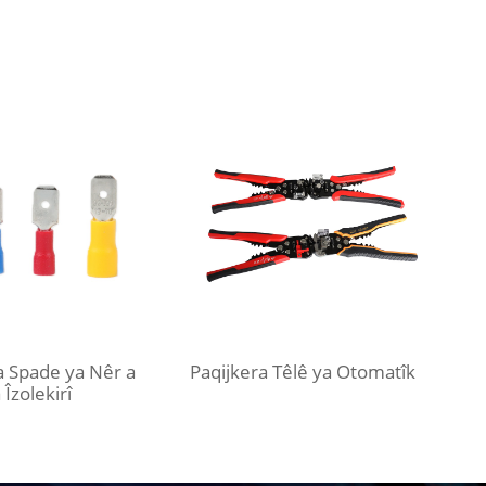
 Spade ya Nêr a
Paqijkera Têlê ya Otomatîk
Îzolekirî