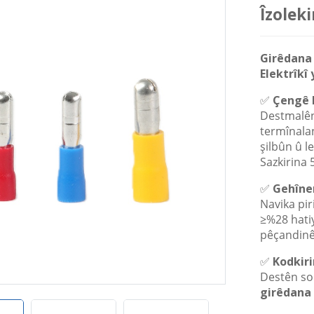
Îzoleki
Girêdana 
Elektrîkî
✅
Çengê N
Destmalên 
termînalan
şilbûn û l
Sazkirina 
✅
Gehîner
Navika pir
≥%28 hatiy
pêçandin
✅
Kodkiri
Destên sor
girêdana 