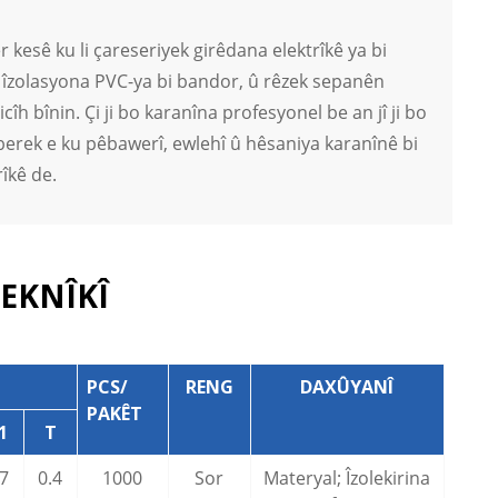
 kesê ku li çareseriyek girêdana elektrîkê ya bi
ar, îzolasyona PVC-ya bi bandor, û rêzek sepanên
îh bînin. Çi ji bo karanîna profesyonel be an jî ji bo
lberek e ku pêbawerî, ewlehî û hêsaniya karanînê bi
îkê de.
EKNÎKÎ
PCS/
RENG
DAXÛYANÎ
PAKÊT
1
T
.7
0.4
1000
Sor
Materyal; Îzolekirina