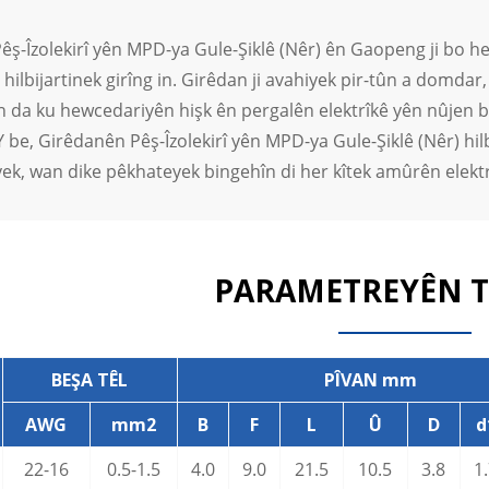
ş-Îzolekirî yên MPD-ya Gule-Şiklê (Nêr) ên Gaopeng ji bo her
e hilbijartinek girîng in. Girêdan ji avahiyek pir-tûn a domd
ên da ku hewcedariyên hişk ên pergalên elektrîkê yên nûjen bic
 be, Girêdanên Pêş-Îzolekirî yên MPD-ya Gule-Şiklê (Nêr) hi
yek, wan dike pêkhateyek bingehîn di her kîtek amûrên elektr
PARAMETREYÊN T
BEŞA TÊL
PÎVAN mm
AWG
mm2
B
F
L
Û
D
d
22-16
0.5-1.5
4.0
9.0
21.5
10.5
3.8
1