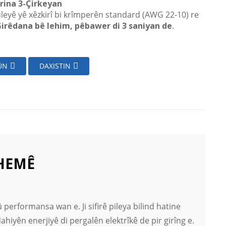
rina 3-Çirkeyan
leyê yê xêzkirî bi krîmperên standard (AWG 22-10) re
irêdana bê lehim, pêbawer di 3 saniyan de
.
ÛN
DAXISTIN
HEMÊ
û performansa wan e. Ji sifirê pileya bilind hatine
ahiyên enerjiyê di pergalên elektrîkê de pir girîng e.