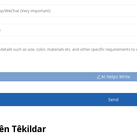
AI Helps Write
Send
n Têkildar