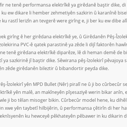
fir ne tenê performansa elektrîkê ya girêdanê baştir dike, 
e ku ew dikare li hember zehmetiyên sazkirin û karanînê bise
 ku rastî lerizîn an tevgerê were girîng e, ji ber ku ew dibe
iyek girîng ê her girêdana elektrîkê ye, û Girêdanên Pêş-Îzolek
zolekirina PVC-ê qatek parastinê ya zêde li dijî faktorên haw
n ne tenê girêdana elektrîkê diparêze, lê di heman demê de b
tî ya sazkirinê jî baştir dike. Sêwirana pêş-îzolekirî pêvajo
yên zêde girêdanên bileztir û bibandortir peyda dike.
ş-Îzolekirî yên MPD Bullet (Nêr) piralî ne û ji bo cûrbecûr s
ktrîkê yên malê, an makîneyên pîşesaziyê werin bikar anîn,
le ji bo têlan misoger bikin. Cûrbecûr model hene, ku dihê
 xwe yên taybetî hilbijêrin, û performansa çêtirîn di her ha
 teknîsyenên ku hewceyê pêkhateyên pêbawer in ku dikarin di