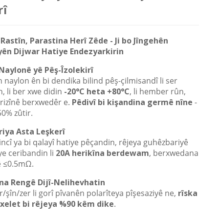
rî
Rastîn, Parastina Herî Zêde - Ji bo Jîngehên
 yên Dijwar Hatiye Endezyarkirin
aylonê yê Pêş-Îzolekirî
naylon ên bi dendika bilind pêş-çilmisandî li ser
, li ber xwe didin
-20°C heta +80°C
, li hember rûn,
erizînê berxwedêr e.
Pêdivî bi kişandina germê nîne
-
50% zûtir.
iya Asta Leşkerî
incî ya bi qalayî hatiye pêçandin, rêjeya guhêzbariyê
e ceribandin li
20A herikîna berdewam
, berxwedana
ê ≤0.5mΩ.
na Rengê Dijî-Nelihevhatin
/şîn/zer li gorî pîvanên polarîteya pîşesaziyê ne,
rîska
xelet bi rêjeya %90 kêm dike
.