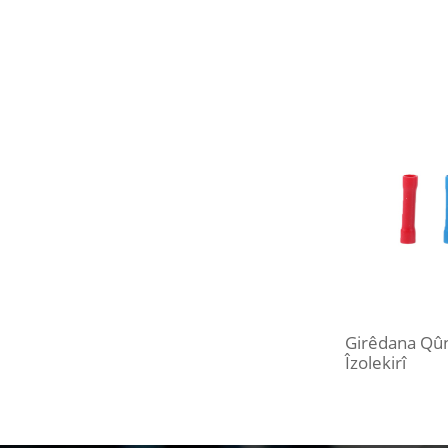
Girêdana Qûn
Îzolekirî