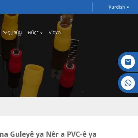
Kurdish
PAQIJ BÛN
NÛÇE
VÎDYO
Krîstal: +86 19032081821
na Guleyê ya Nêr a PVC-ê ya