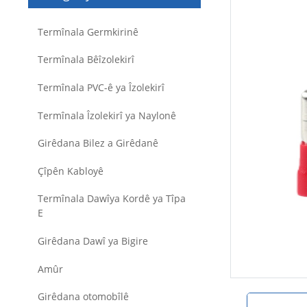
Termînala Germkirinê
Termînala Bêîzolekirî
Termînala PVC-ê ya Îzolekirî
Termînala Îzolekirî ya Naylonê
Girêdana Bilez a Girêdanê
Çîpên Kabloyê
Termînala Dawîya Kordê ya Tîpa
E
Girêdana Dawî ya Bigire
Amûr
Girêdana otomobîlê