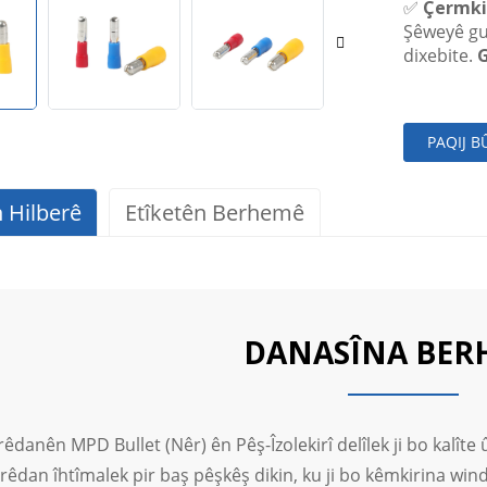
✅
Çermki
Şêweyê gu
dixebite.
G
PAQIJ B
 Hilberê
Etîketên Berhemê
DANASÎNA BER
rêdanên MPD Bullet (Nêr) ên Pêş-Îzolekirî delîlek ji bo kalîte 
girêdan îhtîmalek pir baş pêşkêş dikin, ku ji bo kêmkirina wind