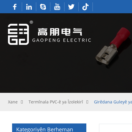
Xane
Termînala PVC-ê ya Îzolekirî
Girêdana Guleyê ya 
Kategoriyên Berheman