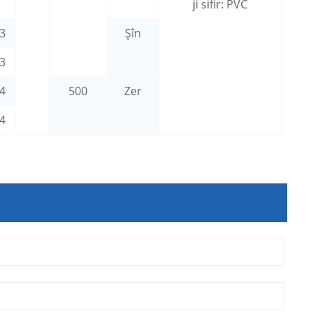
ji sifir: PVC
.3
Şîn
.3
.4
500
Zer
.4