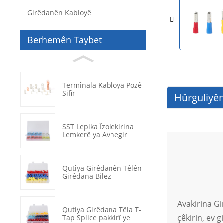
Girêdanên Kabloyê
Berhemên Taybet
Termînala Kabloya Pozê
Sifir
Hûrguliyên
SST Lepika Îzolekirina
Lemkerê ya Avnegir
Qutîya Girêdanên Têlên
Girêdana Bilez
Avakirina Gi
Qutiya Girêdana Têla T-
çêkirin, ev 
Tap Splice pakkirî ye