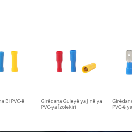
a Bi PVC-ê
Girêdana Guleyê ya Jinê ya
Girêdana
PVC-ya Îzolekirî
PVC-ê ya 