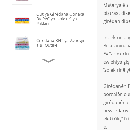
Materyalê si
piştrast dik
Qutiya Girêdana Qonaxa
BV PVC ya Îzolekirî ya
girêdan dibe
Pakkirî
Îzolekirin al
Girêdana BHT ya Avnegir
a Bi Qutîkê
Bikaranîna î
Ev îzolekiri
ewlehiya giş
Termînalên Pêçandina
Halkayên Sifir ên Bê-
îzolekirinê 
îzolekirî yên OT
Girêdanên Pê
Tamîrkirina Kabloya
Daneyan a Lûleya
pergalên ele
Germahiya Avnegir
girêdanên ew
Guhêrbarê Rockerê ya
hewcedariyên
LED-a Ronahîkirî ya 2
Pozîsyonê ya Reş a ON-
elektrîkçî û
OFF
e.