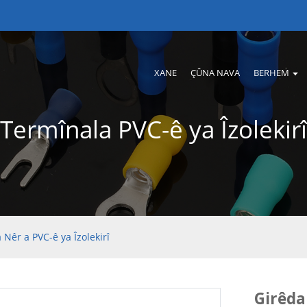
XANE
ÇÛNA NAVA
BERHEM
Termînala PVC-ê ya Îzolekirî
Nêr a PVC-ê ya Îzolekirî
Girêda