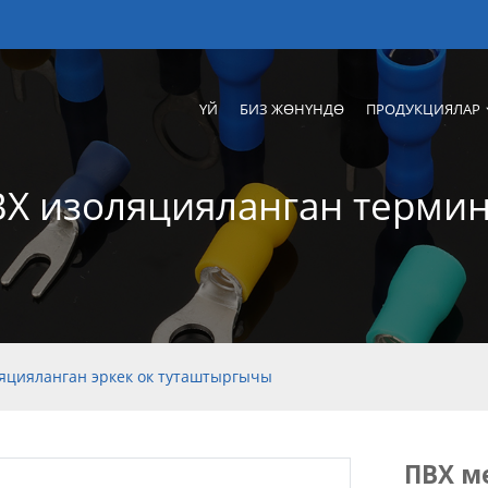
ҮЙ
БИЗ ЖӨНҮНДӨ
ПРОДУКЦИЯЛАР
Х изоляцияланган терми
яцияланган эркек ок туташтыргычы
ПВХ м