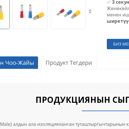
✅
3 секу
Жөнөкөйл
менен ишт
ширетүү
БИЗ М
ун Чоо-Жайы
Продукт Тегдери
ПРОДУКЦИЯНЫН СЫ
 (Male) алдын ала изоляцияланган туташтыргычтарынын