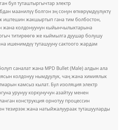
ган бул туташтыргычтар электр
дан маанилүү болгон эң сонун өткөрүмдүүлүктү
ик иштешин жакшыртып гана тим болбостон,
ун жана колдонуунун кыйынчылыктарына
ыргыч титирөөгө же кыймылга дуушар болушу
ана ишенимдүү туташууну сактоого жардам
луп саналат жана MPD Bullet (Male) алдын ала
ясын колдонуу нымдуулук, чаң жана химиялык
тмарын камсыз кылат. Бул изоляция электр
огуна урунуу коркунучун азайтуу менен
ланган конструкция орнотуу процессин
н тезирээк жана натыйжалуураак туташууларды