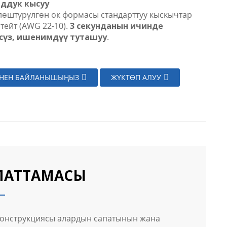
нддук кысуу
өштүрүлгөн ок формасы стандарттуу кыскычтар
ейт (AWG 22-10).
3 секунданын ичинде
сүз, ишенимдүү туташуу
.
ЕНЕН БАЙЛАНЫШЫҢЫЗ
ЖҮКТӨП АЛУУ
ПАТТАМАСЫ
 конструкциясы алардын сапатынын жана