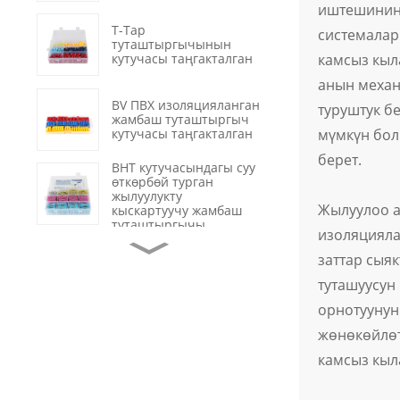
иштешинин 
T-Tap
системалар
туташтыргычынын
камсыз кыл
кутучасы таңгакталган
анын механ
BV ПВХ изоляцияланган
туруштук б
жамбаш туташтыргыч
кутучасы таңгакталган
мүмкүн бол
берет.
BHT кутучасындагы суу
өткөрбөй турган
жылуулукту
Жылуулоо а
кыскартуучу жамбаш
туташтыргычы
изоляцияла
OT изоляцияланбаган
заттар сыя
жез шакекчелүү
кысуучу терминалдар
туташуусун 
орнотуунун
Суу өткөрбөй турган
жылуулукту
жөнөкөйлөт
кыскартуучу түтүк
камсыз кыл
маалымат кабелин
оңдоо
Кара түстөгү 2