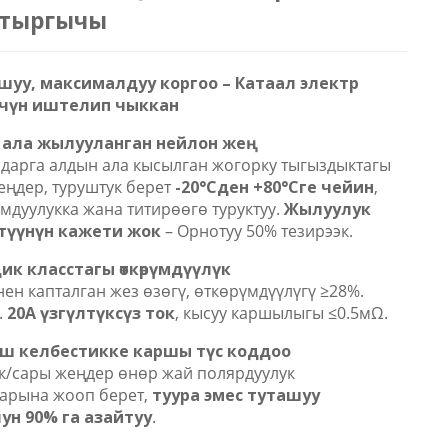
тыргычы
шуу, максималдуу коргоо – Катаал электр
ү үчүн иштелип чыккан
 ала жылууланган нейлон жең
дарга алдын ала кысылган жогорку тыгыздыктагы
ңдер, туруштук берет
-20°Cден +80°Cге чейин
,
мдуулукка жана титирөөгө туруктуу.
Жылуулук
түүнүн кажети жок
– Орнотуу 50% тезирээк.
ик класстагы өткөрүмдүүлүк
ен капталган жез өзөгү, өткөрүмдүүлүгү ≥28%.
.
20А үзгүлтүксүз ток
, кысуу каршылыгы ≤0.5мΩ.
ш келбестикке каршы түс коддоо
к/сары жеңдер өнөр жай полярдуулук
тарына жооп берет,
туура эмес туташуу
ун 90% га азайтуу
.