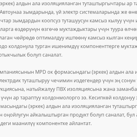
 (эркек) алдын ала изоляцияланган туташтыргычтары ар 
 Автоунаа зымдарында, үй электр системаларында же өн
чтар зымдардын коопсуз туташуусун камсыз кылуу үчүн
ларга өздөрүнүн өзгөчө муктаждыктары үчүн туура өлч
алаган чөйрөдө оптималдуу иштөөнү камсыз кылган кеңи
до колдонула турган ишенимдүү компоненттерге муктаж 
ртыкчылык болуп саналат.
мпаниясынын MPD ок формасындагы (эркек) алдын ала 
электрдик туташтыруу чечимин издегендер үчүн эң сону
укциясына, натыйжалуу ПВХ изоляциясына жана заманба
 үчүн ар тараптуу колдонмолорго ээ. Кесипкөй колдонуу
масындагы (эркек) алдын ала изоляцияланган туташтырг
н оңойлугун айкалыштырган продукт болуп саналат, бу
деги маанилүү компонентке айлантат.