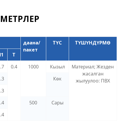
МЕТРЛЕР
даана/
ТҮС
ТҮШҮНДҮРМӨ
пакет
d1
Т
.7
0.4
1000
Кызыл
Материал; Жезден
жасалган
.3
Көк
жылуулоо: ПВХ
.3
.4
500
Сары
.4