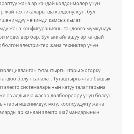
тараптуу жана ар кандай колдонмолор үчүн
өр жай техникаларында колдонулсун, бул
 ишенимдүү чечимди камсыз кылат.
өмдү жана конфигурацияны тандоого мүмкүндүк
ри моделдер бар. Бул ыңгайлашуу ар кандай
болгон электриктер жана техниктер үчүн
изоляцияланган туташтыргычтары жогорку
н тандоо болуп саналат. Туташтыргычтар бышык
п электр системаларынын катуу талаптарына
 же өз алдынча жасоо долбоорлору үчүн болсун,
ычтары ишенимдүүлүктү, коопсуздукту жана
л аларды ар кандай электр шаймандарынын