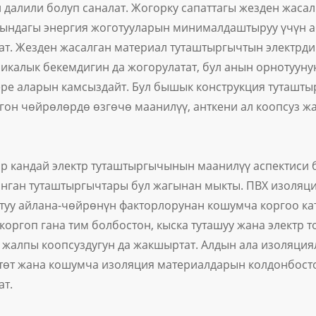
далили болуп саналат. Жогорку сапаттагы жезден жасал
ындагы энергия жоготууларын минималдаштыруу үчүн аб
ат. Жезден жасалган материал туташтыргычтын электрд
икалык бекемдигин да жогорулатат, бул анын орнотуун
ере аларын камсыздайт. Бул бышык конструкция туташт
гон чөйрөлөрдө өзгөчө маанилүү, анткени ал коопсуз ж
р кандай электр туташтыргычынын маанилүү аспектиси бо
нган туташтыргычтары бул жагынан мыкты. ПВХ изоляци
ктуу айлана-чөйрөнүн факторлорунан кошумча коргоо ка
коргоп гана тим болбостон, кыска туташуу жана электр т
 жалпы коопсуздугун да жакшыртат. Алдын ала изоляция
өт жана кошумча изоляция материалдарын колдонбосто
ат.