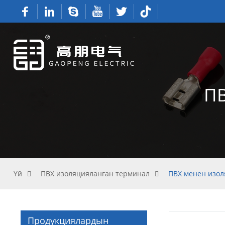
ПВ
Үй
ПВХ изоляцияланган терминал
ПВХ менен изол
Продукциялардын