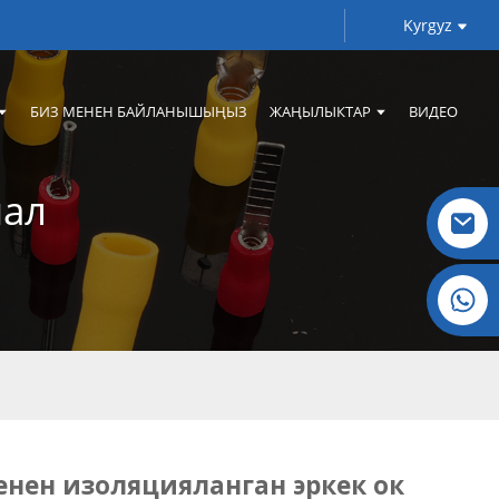
Kyrgyz
БИЗ МЕНЕН БАЙЛАНЫШЫҢЫЗ
ЖАҢЫЛЫКТАР
ВИДЕО
нал
Кристалл: +86 19032081821
енен изоляцияланган эркек ок