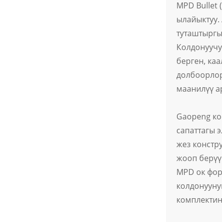
MPD Bullet
позициядагы LED
жарыктандырылган
ылайыктуу.
рокер которгучу
туташтыргы
Жаңы энергия электр
унаалары үчүн суу
Колдонуучу
өткөрбөй турган
терминал
берген, ка
туташтыргычы
долбоорлор
маанилүү а
Gaopeng ко
сапаттагы 
жез констр
жооп берүү
MPD ок фор
колдонууну
комплектин