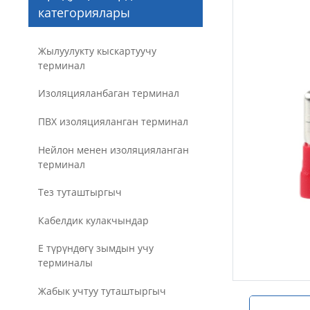
категориялары
Жылуулукту кыскартуучу
терминал
Изоляцияланбаган терминал
ПВХ изоляцияланган терминал
Нейлон менен изоляцияланган
терминал
Тез туташтыргыч
Кабелдик кулакчындар
E түрүндөгү зымдын учу
терминалы
Жабык учтуу туташтыргыч