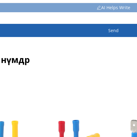
AI Helps Write
Send
өнүмдөр