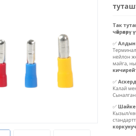
туташ
Так тута
чөйрөлөр
✅
Алдын
Терминал
нейлон же
майга, ны
кичирей
✅
Аскерд
Калай мен
Сыналган
✅
Шайке
Кызыл/кө
стандарт
коркунуч