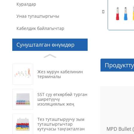
Куралдар
Унаа туташтыргычы
Кабелдик байлагычтар
Сунушталган өнүмдөр
Продуктт
Жез мурун кабелинин
терминалы
SST суу өткөрбөй турган
ширетүүчү
изоляциялык жең
Тез туташтыруучу зым
туташтыргычтар
MPD Bullet
кутучасы таңгакталган