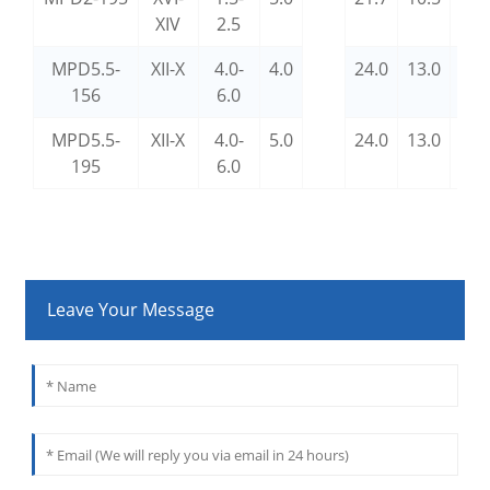
XIV
2.5
MPD5.5-
XII-X
4.0-
4.0
24.0
13.0
5.6
156
6.0
MPD5.5-
XII-X
4.0-
5.0
24.0
13.0
5.6
195
6.0
Leave Your Message