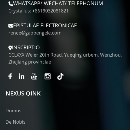
WHATSAPP/ WECHAT/ TELEPHONUM
Crystallus: +8619032081821
EPISTULAE ELECTRONICAE
renee@gaopengele.com
INSCRIPTIO
CCLXXX Weier 20th Road, Yueqing urbem, Wenzhou,
Zhejiang provinciae
NEXUS QINK
Domus
De Nobis