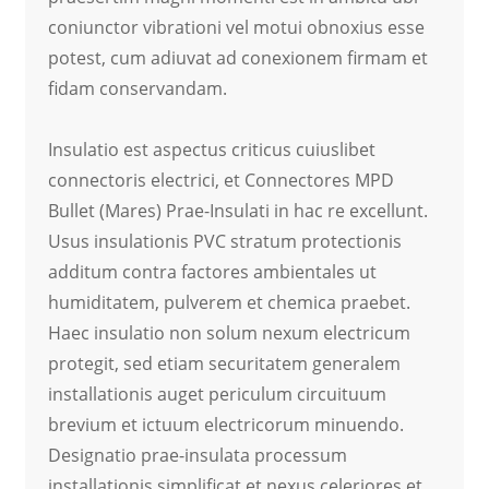
coniunctor vibrationi vel motui obnoxius esse
potest, cum adiuvat ad conexionem firmam et
fidam conservandam.
Insulatio est aspectus criticus cuiuslibet
connectoris electrici, et Connectores MPD
Bullet (Mares) Prae-Insulati in hac re excellunt.
Usus insulationis PVC stratum protectionis
additum contra factores ambientales ut
humiditatem, pulverem et chemica praebet.
Haec insulatio non solum nexum electricum
protegit, sed etiam securitatem generalem
installationis auget periculum circuituum
brevium et ictuum electricorum minuendo.
Designatio prae-insulata processum
installationis simplificat et nexus celeriores et