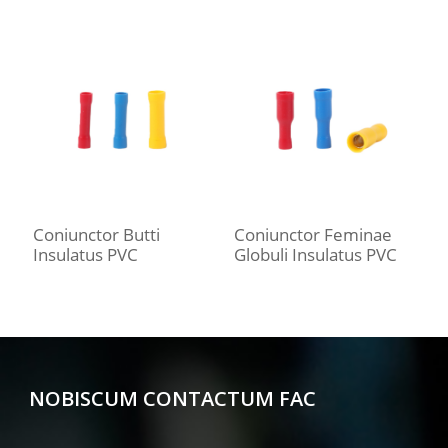
Coniunctor Butti
Coniunctor Feminae
C
Insulatus PVC
Globuli Insulatus PVC
S
NOBISCUM CONTACTUM FAC