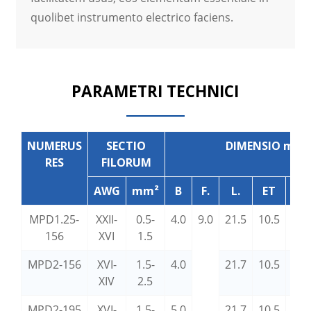
quolibet instrumento electrico faciens.
PARAMETRI TECHNICI
NUMERUS
SECTIO
DIMENSIO mm
RES
FILORUM
AWG
mm²
B
F.
L.
ET
D.
MPD1.25-
XXII-
0.5-
4.0
9.0
21.5
10.5
3.8
156
XVI
1.5
MPD2-156
XVI-
1.5-
4.0
21.7
10.5
4.3
XIV
2.5
MPD2-195
XVI-
1.5-
5.0
21.7
10.5
4.3