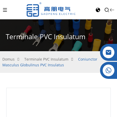
Terminale PVC Insulatum
Domus
Terminale PVC Insulatum
Coniunctor
Masculus Globulinus PVC Insulatus
Crystallus: +86 19032081821