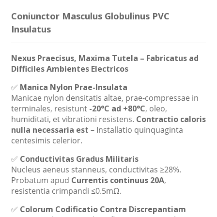
Coniunctor Masculus Globulinus PVC
Insulatus
Nexus Praecisus, Maxima Tutela – Fabricatus ad
Difficiles Ambientes Electricos
✅
Manica Nylon Prae-Insulata
Manicae nylon densitatis altae, prae-compressae in
terminales, resistunt
-20°C ad +80°C
, oleo,
humiditati, et vibrationi resistens.
Contractio caloris
nulla necessaria est
– Installatio quinquaginta
centesimis celerior.
✅
Conductivitas Gradus Militaris
Nucleus aeneus stanneus, conductivitas ≥28%.
Probatum apud
Currentis continuus 20A
,
resistentia crimpandi ≤0.5mΩ.
✅
Colorum Codificatio Contra Discrepantiam