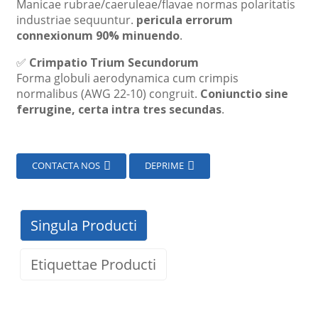
Manicae rubrae/caeruleae/flavae normas polaritatis
industriae sequuntur.
pericula errorum
connexionum 90% minuendo
.
✅
Crimpatio Trium Secundorum
Forma globuli aerodynamica cum crimpis
normalibus (AWG 22-10) congruit.
Coniunctio sine
ferrugine, certa intra tres secundas
.
CONTACTA NOS
DEPRIME
Singula Producti
Etiquettae Producti