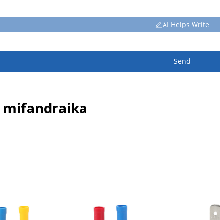
AI Helps Write
Send
 mifandraika