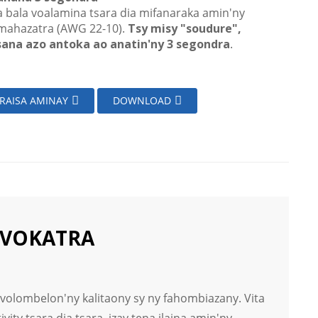
a bala voalamina tsara dia mifanaraka amin'ny
mahazatra (AWG 22-10).
Tsy misy "soudure",
sana azo antoka ao anatin'ny 3 segondra
.
RAISA AMINAY
DOWNLOAD
VOKATRA
volombelon'ny kalitaony sy ny fahombiazany. Vita