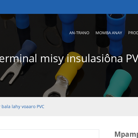
AN-TRANO
MOMBA ANAY
PRO
erminal misy insulasiôna P
bala lahy voaaro PVC
Mpampi