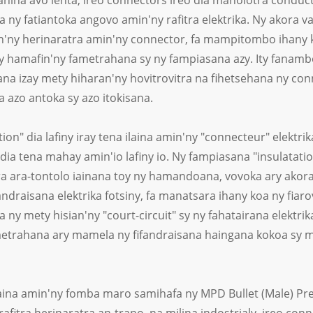
hina avo lenta, ireo connectors ireo dia manolotra conductiv
ny fatiantoka angovo amin'ny rafitra elektrika. Ny akora v
'ny herinaratra amin'ny connector, fa mampitombo ihany k
 hamafin'ny fametrahana sy ny fampiasana azy. Ity fanambo
nana izay mety hiharan'ny hovitrovitra na fihetsehana ny c
a azo antoka sy azo itokisana.
tion" dia lafiny iray tena ilaina amin'ny "connecteur" elektri
dia tena mahay amin'io lafiny io. Ny fampiasana "insulata
a ara-tontolo iainana toy ny hamandoana, vovoka ary akora si
andraisana elektrika fotsiny, fa manatsara ihany koa ny fi
ny mety hisian'ny "court-circuit" sy ny fahatairana elektri
etrahana ary mamela ny fifandraisana haingana kokoa sy ma
ina amin'ny fomba maro samihafa ny MPD Bullet (Male) Pre