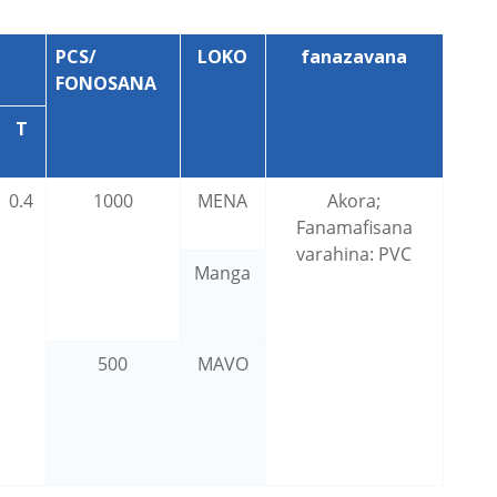
PCS/
LOKO
fanazavana
FONOSANA
T
0.4
1000
MENA
Akora;
Fanamafisana
varahina: PVC
Manga
500
MAVO