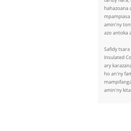
tariby fiara
tsy tantera-drano ho
an'ny Fiara Elektrika
hahazoana a
Angovo Vaovao
mpampiasa m
amin'ny tont
azo antoka 
Safidy tsara
Insulated C
ary karazan
ho an'ny fa
mampifangar
amin'ny kita