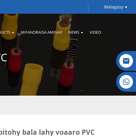
Malagasy
DUCTS
MIFANDRAISA AMINAY
NEWS
VIDEO
VC
Kristaly: +86 19032081821
tohy bala lahy voaaro PVC