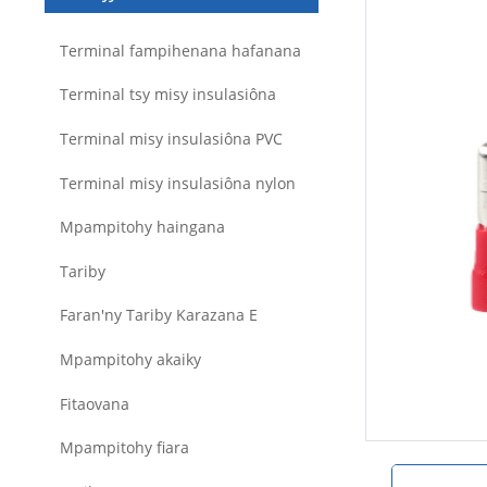
Terminal fampihenana hafanana
Terminal tsy misy insulasiôna
Terminal misy insulasiôna PVC
Terminal misy insulasiôna nylon
Mpampitohy haingana
Tariby
Faran'ny Tariby Karazana E
Mpampitohy akaiky
Fitaovana
Mpampitohy fiara