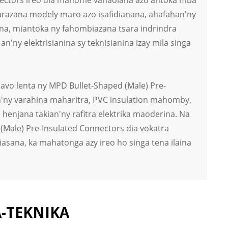
 connectors ireo dia manome vahaolana azo antoka mba
karazana modely maro azo isafidianana, ahafahan'ny
na, miantoka ny fahombiazana tsara indrindra
n'ny elektrisianina sy teknisianina izay mila singa
a avo lenta ny MPD Bullet-Shaped (Male) Pre-
in'ny varahina maharitra, PVC insulation mahomby,
njana takian'ny rafitra elektrika maoderina. Na
(Male) Pre-Insulated Connectors dia vokatra
asana, ka mahatonga azy ireo ho singa tena ilaina
-TEKNIKA