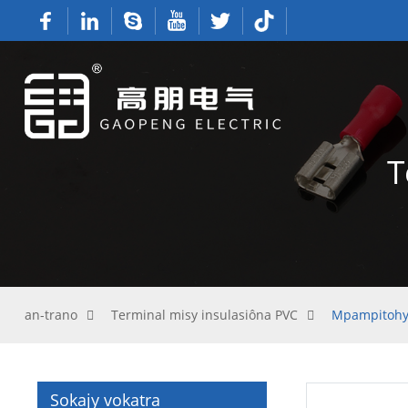
T
an-trano
Terminal misy insulasiôna PVC
Mpampitohy 
Sokajy vokatra