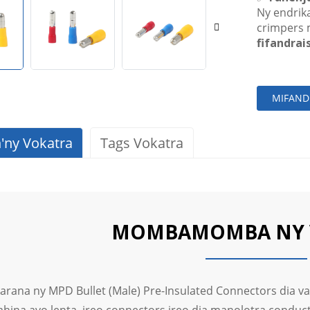
Ny endrik
crimpers 
fifandrai
MIFAND
n'ny Vokatra
Tags Vokatra
MOMBAMOMBA NY 
rana ny MPD Bullet (Male) Pre-Insulated Connectors dia va