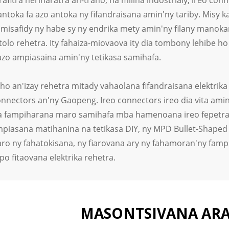
, rafitra herinaratra an-trano, na milina indostrialy, ireo
ntoka fa azo antoka ny fifandraisana amin'ny tariby. Misy 
isafidy ny habe sy ny endrika mety amin'ny filany manoka
olo rehetra. Ity fahaiza-miovaova ity dia tombony lehibe ho a
azo ampiasaina amin'ny tetikasa samihafa.
 ho an'izay rehetra mitady vahaolana fifandraisana elektrik
onnectors an'ny Gaopeng. Ireo connectors ireo dia vita am
a fampiharana maro samihafa mba hamenoana ireo fepetra he
mpiasana matihanina na tetikasa DIY, ny MPD Bullet-Shaped 
o ny fahatokisana, ny fiarovana ary ny fahamoran'ny fampi
po fitaovana elektrika rehetra.
MASONTSIVANA ARA