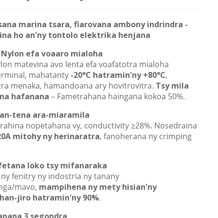
sana marina tsara, fiarovana ambony indrindra -
na ho an'ny tontolo elektrika henjana
 Nylon efa voaaro mialoha
lon matevina avo lenta efa voafatotra mialoha
erminal, mahatanty
-20°C hatramin'ny +80°C
,
ra menaka, hamandoana ary hovitrovitra.
Tsy mila
na hafanana
– Fametrahana haingana kokoa 50%.
ran-tena ara-miaramila
arahina nopetahana vy, conductivity ≥28%. Nosedraina
20A mitohy ny herinaratra
, fanoherana ny crimping
fetana loko tsy mifanaraka
y fenitry ny indostria ny tanany
ga/mavo,
mampihena ny mety hisian'ny
han-jiro hatramin'ny 90%
.
anana 3 segondra