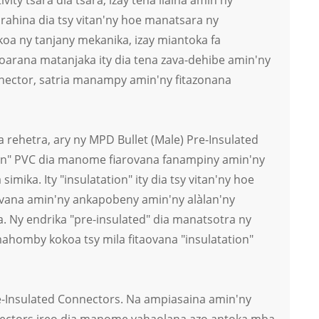
ity tsara dia tsara, izay tena ilaina amin'ny
arahina dia tsy vitan'ny hoe manatsara ny
oa ny tanjany mekanika, izay miantoka fa
arana matanjaka ity dia tena zava-dehibe amin'ny
onnector, satria manampy amin'ny fitazonana
ka rehetra, ary ny MPD Bullet (Male) Pre-Insulated
tion" PVC dia manome fiarovana fanampiny amin'ny
mika. Ity "insulatation" ity dia tsy vitan'ny hoe
arovana amin'ny ankapobeny amin'ny alàlan'ny
ka. Ny endrika "pre-insulated" dia manatsotra ny
homby kokoa tsy mila fitaovana "insulatation"
-Insulated Connectors. Na ampiasaina amin'ny