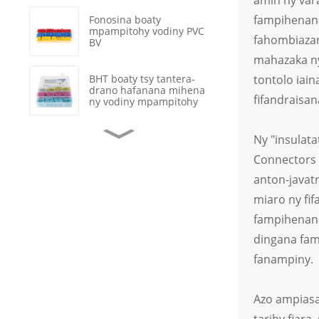
amin'ny vara
fampihenana 
Fonosina boaty
mpampitohy vodiny PVC
fahombiazan
BV
mahazaka ny
BHT boaty tsy tantera-
tontolo iai
drano hafanana mihena
fifandraisan
ny vodiny mpampitohy
Terminals Crimp Peratra
Ny "insulata
Varahina Tsy Misy
Connectors 
Miraikitra OT
anton-javatr
Fanamboarana Tariby
miaro ny fif
Data Fantsona Mihena
Hafanana Tsy Tantera-
fampihenana 
drano
dingana fam
Jiro LED Mainty Misy
fanampiny.
Toerana 2, Mirehitra sy
Miala, Misy "Rocker
Switch"
Azo ampiasa
Mpampitohy Terminal