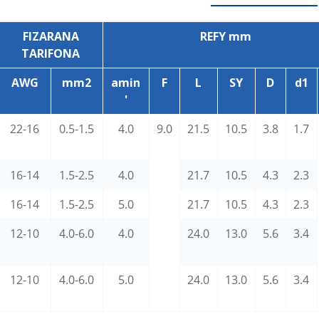
FIZARANA
REFY mm
TARIFONA
AWG
mm2
amin
F
L
SY
D
d1
'
22-16
0.5-1.5
4.0
9.0
21.5
10.5
3.8
1.7
16-14
1.5-2.5
4.0
21.7
10.5
4.3
2.3
16-14
1.5-2.5
5.0
21.7
10.5
4.3
2.3
12-10
4.0-6.0
4.0
24.0
13.0
5.6
3.4
12-10
4.0-6.0
5.0
24.0
13.0
5.6
3.4