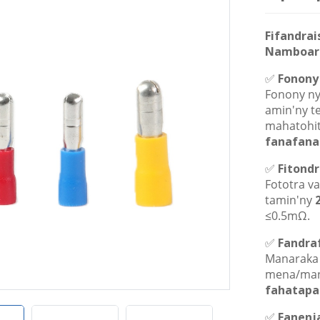
Fifandrai
Namboari
✅
Fonony
Fonony ny
amin'ny t
mahatohit
fanafana
✅
Fitond
Fototra v
tamin'ny
≤0.5mΩ.
✅
Fandra
Manaraka n
mena/man
fahatapa
✅
Fanenj