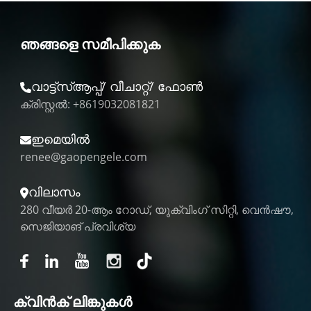
ഞങ്ങളെ സമീപിക്കുക
വാട്ട്‌സ്ആപ്പ്/ വീചാറ്റ്/ ഫോൺ
ക്രിസ്റ്റൽ: +8619032081821
ഇമെയിൽ
renee@gaopengele.com
വിലാസം
280 വീയർ 20-ആം റോഡ്, യുക്വിംഗ് സിറ്റി, വെൻഷൗ,
സെജിയാങ് പ്രവിശ്യ
ക്വിൻക് ലിങ്കുകൾ