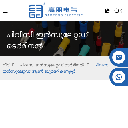
പിവിസി ഇൻസുലേറ്റഡ്
ടെർമിനൽ
വീട്
പിവിസി ഇൻസുലേറ്റഡ് ടെർമിനൽ
പിവിസി
ഇൻസുലേറ്റഡ് ആൺ ബുള്ളറ്റ് കണക്റ്റർ
ക്രിസ്റ്റൽ: +86 19032081821