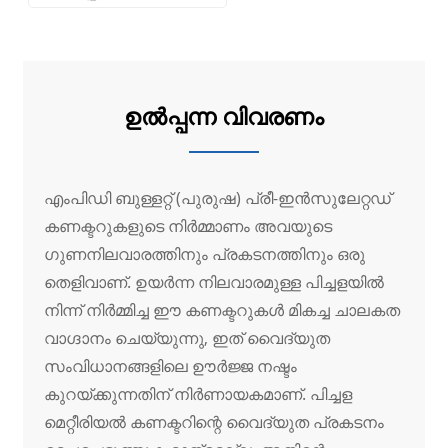
ഉൽപ്പന്ന വിവരണം
എംപിഡി ബുള്ളറ്റ് (പുരുഷ) പ്രീ-ഇൻസുലേറ്റഡ്
കണക്ടറുകളുടെ നിർമ്മാണം അവയുടെ
ഗുണനിലവാരത്തിനും പ്രകടനത്തിനും ഒരു
തെളിവാണ്. ഉയർന്ന നിലവാരമുള്ള പിച്ചളയിൽ
നിന്ന് നിർമ്മിച്ച ഈ കണക്ടറുകൾ മികച്ച ചാലകത
വാഗ്ദാനം ചെയ്യുന്നു, ഇത് വൈദ്യുത
സംവിധാനങ്ങളിലെ ഊർജ്ജ നഷ്ടം
കുറയ്ക്കുന്നതിന് നിർണായകമാണ്. പിച്ചള
മെറ്റീരിയൽ കണക്ടറിന്റെ വൈദ്യുത പ്രകടനം