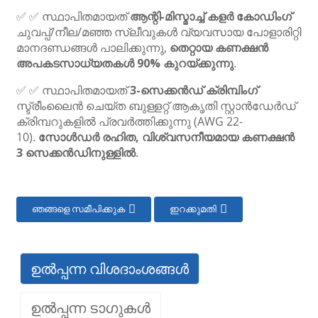
✅ ✅ സ്ഥാപിതമായത്
ആന്റി-മിസ്മാച്ച് കളർ കോഡിംഗ്
ചുവപ്പ്/നീല/മഞ്ഞ സ്ലീവുകൾ വ്യവസായ പോളാരിറ്റി
മാനദണ്ഡങ്ങൾ പാലിക്കുന്നു,
തെറ്റായ കണക്ഷൻ
അപകടസാധ്യതകൾ 90% കുറയ്ക്കുന്നു
.
✅ ✅ സ്ഥാപിതമായത്
3-സെക്കൻഡ് ക്രിമ്പിംഗ്
സ്ട്രീംലൈൻ ചെയ്ത ബുള്ളറ്റ് ആകൃതി സ്റ്റാൻഡേർഡ്
ക്രിമ്പറുകളിൽ പ്രവർത്തിക്കുന്നു (AWG 22-
10).
സോൾഡർ രഹിത, വിശ്വസനീയമായ കണക്ഷൻ
3 സെക്കൻഡിനുള്ളിൽ
.
ഞങ്ങളെ സമീപിക്കുക
ഇറക്കുമതി
ഉൽപ്പന്ന വിശദാംശങ്ങൾ
ഉൽപ്പന്ന ടാഗുകൾ