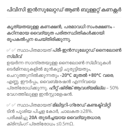
പിവിസി ഇൻസുലേറ്റഡ് ആൺ ബുള്ളറ്റ് കണക്റ്റർ
കൃത്യതയുള്ള കണക്ഷൻ, പരമാവധി സംരക്ഷണം -
കഠിനമായ വൈദ്യുത പരിതസ്ഥിതികൾക്കായി
രൂപകൽപ്പന ചെയ്‌തിരിക്കുന്നു.
✅ ✅ സ്ഥാപിതമായത്
പ്രീ-ഇൻസുലേറ്റഡ് നൈലോൺ
സ്ലീവ്
ഉയർന്ന സാന്ദ്രതയുള്ള നൈലോൺ സ്ലീവുകൾ
ടെർമിനലുകളിൽ മുൻകൂട്ടി ചുരുട്ടിയതും,
ചെറുത്തുനിൽക്കുന്നതും
-20°C മുതൽ +80°C വരെ
,
എണ്ണ, ഈർപ്പം, വൈബ്രേഷൻ എന്നിവയെ
പ്രതിരോധിക്കുന്നു.
ഹീറ്റ് ഷ്രിങ്ക് ആവശ്യമില്ല
– 50%
വേഗത്തിലുള്ള ഇൻസ്റ്റാളേഷൻ.
✅ ✅ സ്ഥാപിതമായത്
മിലിട്ടറി-ഗ്രേഡ് കണ്ടക്ടിവിറ്റി
ടിൻ പൂശിയ പിച്ചള കോർ, ചാലകത ≥28%.
പരീക്ഷിച്ചു
20A തുടർച്ചയായ വൈദ്യുതധാര
,
ക്രിമ്പിംഗ് പ്രതിരോധം ≤0.5mΩ.