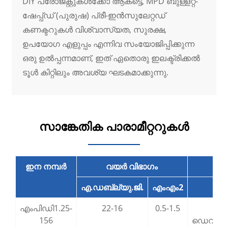
DIY പ്രോജക്റ്റുകൾക്കോ ​​ആകട്ടെ, MPD ബുള്ളറ്റ്-
ഷേപ്പ്ഡ് (പുരുഷ) പ്രീ-ഇൻസുലേറ്റഡ്
കണക്ടറുകൾ വിശ്വാസ്യത, സുരക്ഷ,
ഉപയോഗ എളുപ്പം എന്നിവ സംയോജിപ്പിക്കുന്ന
ഒരു ഉൽപ്പന്നമാണ്, ഇത് ഏതൊരു ഇലക്ട്രിക്കൽ
ടൂൾ കിറ്റിലും അവശ്യ ഘടകമാക്കുന്നു.
സാങ്കേതിക പാരാമീറ്ററുകൾ
ഇന നമ്പർ
വയർ വിഭാഗം
എ.ഡബ്ല്യു.ജി.
എംഎം2
ഇ
എംപിഡി1.25-
22-16
0.5-1.5
4.0
156
ഡെവലപ്