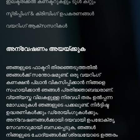
ഇലക്ട്രിക്കൽ കണക്ടറുകളും ടൂൾ കിറ്റും
സ്ട്രിപ്പിംഗ് & ക്രിമ്പിംഗ് ഉപകരണങ്ങൾ
വയറിംഗ് ആക്‌സസറികൾ
അന്വേഷണം അയയ്ക്കുക
ഞങ്ങളുടെ ഫാക്ടറി തിരഞ്ഞെടുത്തതിൽ
ഞങ്ങൾക്ക് സന്തോഷമുണ്ട്. ഒരു വയറിംഗ്
കണക്ഷൻ പ്ലാൻ വികസിപ്പിക്കാൻ നിങ്ങളെ
സഹായിക്കാൻ ഞങ്ങൾ പ്രതിജ്ഞാബദ്ധരാണ്.
വ്യത്യസ്ത വിലകളുള്ള നിരവധി തരം ഉൽപ്പന്ന
മോഡലുകൾ ഞങ്ങളുടെ പക്കലുണ്ട്. നിർദ്ദിഷ്ട
ഉദ്ധരണികൾക്കും ഡ്രോയിംഗുകൾക്കും,
അന്വേഷണങ്ങൾക്കായി ദയവായി ഉപഭോക്തൃ
സേവനവുമായി ബന്ധപ്പെടുക, ഞങ്ങൾ
നിങ്ങളുടെ ചോദ്യങ്ങൾക്ക് ശ്രദ്ധയോടെ ഉത്തരം