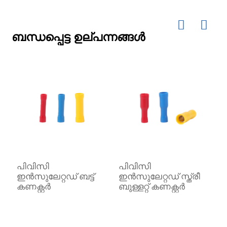
ബന്ധപ്പെട്ട ഉല്പന്നങ്ങൾ
പിവിസി
പിവിസി
പ
ഇൻസുലേറ്റഡ് ബട്ട്
ഇൻസുലേറ്റഡ് സ്ത്രീ
ഇ
കണക്റ്റർ
ബുള്ളറ്റ് കണക്റ്റർ
സ