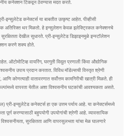
सनीय कनेक्शन टिकवून ठेवण्यास मदत करते.
-इन्सुलेटेड कनेक्टर्स या बाबतीत उत्कृष्ट आहेत. पीव्हीसी
 एक अतिरिक्त थर मिळतो. हे इन्सुलेशन केवळ इलेक्ट्रिकल कनेक्शनचे
क्षितता देखील सुधारते. प्री-इन्सुलेटेड डिझाइनमुळे इन्स्टॉलेशन
क्शन करणे शक्य होते.
ेत. ऑटोमोटिव्ह वायरिंग, घरगुती विद्युत प्रणाली किंवा औद्योगिक
विश्वसनीय उपाय प्रदान करतात. विविध मॉडेल्सची विस्तृत श्रेणी
ते, आणि कोणत्याही वातावरणात सर्वोत्तम कामगिरीची खात्री मिळते. ही
 प्रकल्पांमध्ये वापरता येतील अशा विश्वसनीय घटकांची आवश्यकता असते.
प्री-इन्सुलेटेड कनेक्टर्स हा एक उत्तम पर्याय आहे. या कनेक्टर्समध्ये
ा पूर्ण करण्यासाठी बहुपयोगी उपयोगांची श्रेणी आहे. व्यावसायिक
े विश्वसनीयता, सुरक्षितता आणि वापरसुलभता यांचा मेळ घालणारे