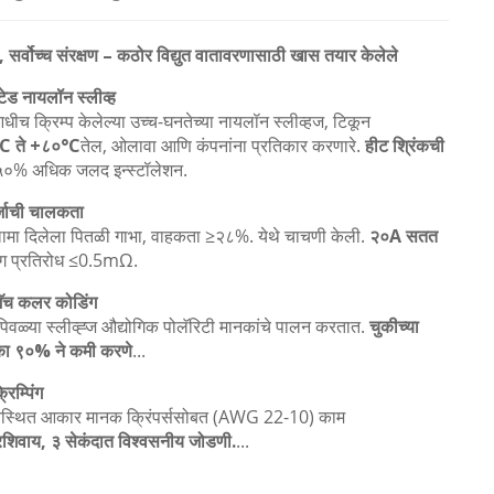
सर्वोच्च संरक्षण – कठोर विद्युत वातावरणासाठी खास तयार केलेले
लेटेड नायलॉन स्लीव्ह
धीच क्रिम्प केलेल्या उच्च-घनतेच्या नायलॉन स्लीव्हज, टिकून
C ते +८०°C
तेल, ओलावा आणि कंपनांना प्रतिकार करणारे.
हीट श्रिंकची
५०% अधिक जलद इन्स्टॉलेशन.
्जाची चालकता
ामा दिलेला पितळी गाभा, वाहकता ≥२८%. येथे चाचणी केली.
२०A सतत
पिंग प्रतिरोध ≤0.5mΩ.
मॅच कलर कोडिंग
िवळ्या स्लीव्ह्ज औद्योगिक पोलॅरिटी मानकांचे पालन करतात.
चुकीच्या
का ९०% ने कमी करणे
...
रिम्पिंग
्यवस्थित आकार मानक क्रिंपर्ससोबत (AWG 22-10) काम
रशिवाय, ३ सेकंदात विश्वसनीय जोडणी.
...