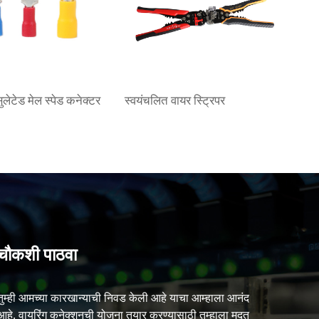
्सुलेटेड मेल स्पेड कनेक्टर
स्वयंचलित वायर स्ट्रिपर
चौकशी पाठवा
तुम्ही आमच्या कारखान्याची निवड केली आहे याचा आम्हाला आनंद
आहे. वायरिंग कनेक्शनची योजना तयार करण्यासाठी तुम्हाला मदत