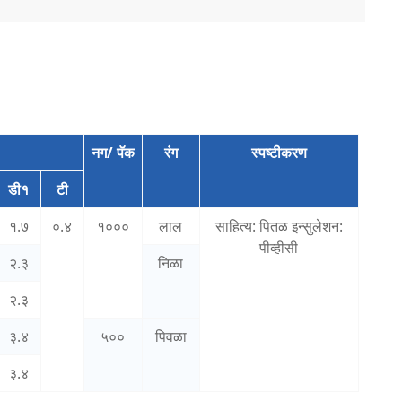
नग/ पॅक
रंग
स्पष्टीकरण
डी१
टी
१.७
०.४
१०००
लाल
साहित्य: पितळ इन्सुलेशन:
पीव्हीसी
२.३
निळा
२.३
३.४
५००
पिवळा
३.४