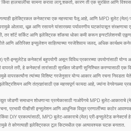
 किंवा हालचालींचा सामना करावा लागू शकतो, कारण ती एक सुरक्षित आणि विश्व
णत्याही इलेक्ट्रिकल कनेक्टरचा एक महत्त्वाचा पैलू आहे, आणि MPD बुलेट (मेल) प्री
ापरामुळे ओलावा, धूळ आणि रसायने यांसारख्या पर्यावरणीय घटकांपासून संरक्षणाचा
ी, तर शॉर्ट सर्किट आणि इलेक्ट्रिक शॉकचा धोका कमी करून इन्स्टॉलेशनची एकूण सुर
होते आणि अतिरिक्त इन्सुलेशन साहित्याच्या गरजेशिवाय जलद, अधिक कार्यक्षम कने
 प्री-इन्सुलेटेड कनेक्टर्स बहुपयोगी असून विविध प्रकारच्या उपयोगांसाठी योग्य आह
ी वापरले तरी, हे कनेक्टर्स तारांसाठी सुरक्षित जोडणी सुनिश्चित करण्यासाठी एक 
ामुळे वापरकर्त्यांना त्यांच्या विशिष्ट गरजेनुसार योग्य आकार आणि रचना निवडता ये
ेक्ट्रिशियन आणि तंत्रज्ञांसाठी एक महत्त्वपूर्ण फायदा आहे, ज्यांना वेगवेगळ्या
विद्युत जोडणी समाधान शोधणाऱ्या प्रत्येकासाठी गाओपेंगचे MPD बुलेट-आकाराचे (मेल) 
ा, प्रभावी पीव्हीसी इन्सुलेशन आणि आधुनिक विद्युत प्रणालींच्या कठोर आवश्यकत
िंवा DIY प्रकल्पांसाठी, MPD बुलेट-आकाराचे (मेल) प्री-इन्सुलेटेड कनेक्टर्स ह
्यामुळे ते कोणत्याही इलेक्ट्रिकल टूल किटमधील एक अत्यावश्यक घटक बनतात.