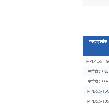
नवीन ऊर्जा इलेक्ट्रिक वाहनांसाठी
जलरोधक टर्मिनल कनेक्टर
वस्तू क्रमांक
MPD1.25-15
एमपीडी२-१५६
एमपीडी२-१९५
MPD5.5-15
MPD5.5-19