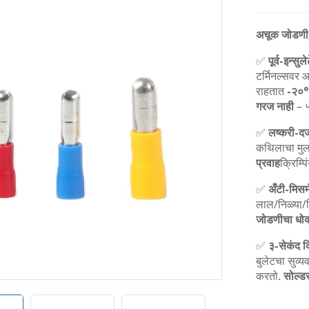
अचूक जोडणी, 
✅
पूर्व-इन्सु
टर्मिनल्सवर आ
राहतात
-२०°
गरज नाही
– 
✅
लष्करी-दर
कथिलाचा मुल
प्रवाह
क्रिम्
✅
अँटी-मिस
लाल/निळ्या/प
जोडणीचा धो
✅
३-सेकंद क्
बुलेटचा सुव
करतो.
सोल्ड