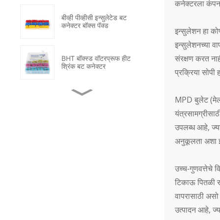
कनेक्टरला कंपन
बीव्ही पीव्हीसी इन्सुलेटेड बट
कनेक्टर बॉक्स पॅक्ड
इन्सुलेशन हा को
इन्सुलेशनच्या व
संरक्षण करत नाह
BHT बॉक्स्ड वॉटरप्रूफ हीट
श्रिंक बट कनेक्टर
प्रक्रिया सोपी 
MPD बुलेट (मेल)
ओटी नॉन-इन्सुलेटेड कॉपर रिंग
क्रिम्प टर्मिनल्स
यंत्रसामग्रीसाठ
उपलब्ध आहे, ज्य
वॉटरप्रूफ हीट श्रिंक ट्यूब डेटा
अनुकूलता अशा इल
केबल दुरुस्ती
उच्च-गुणवत्तेचे 
काळा ऑन-ऑफ २ पोझिशन
टिकाऊ पितळी रचन
एलईडी प्रकाशित रॉकर स्विच
वापरासाठी असो क
उत्पादन आहे, ज