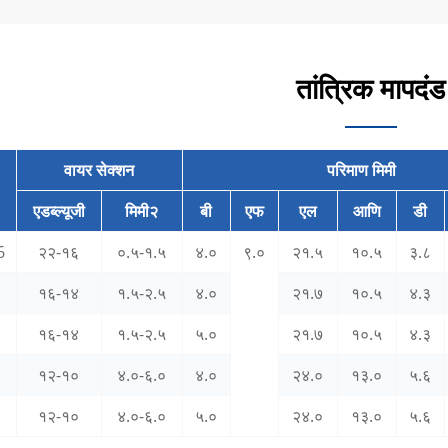
तांत्रिक मापदंड
वायर सेक्शन
परिमाण मिमी
एडब्ल्यूजी
मिमी२
बी
एफ
एल
आणि
डी
6
२२-१६
०.५-१.५
४.०
९.०
२१.५
१०.५
३.८
१६-१४
१.५-२.५
४.०
२१.७
१०.५
४.३
१६-१४
१.५-२.५
५.०
२१.७
१०.५
४.३
6
१२-१०
४.०-६.०
४.०
२४.०
१३.०
५.६
5
१२-१०
४.०-६.०
५.०
२४.०
१३.०
५.६