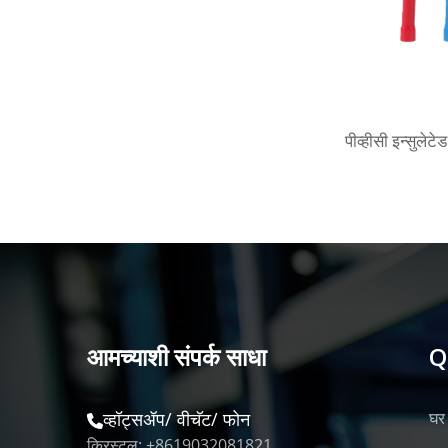
पीव्हीसी इन्सुलेट
आमच्याशी संपर्क साधा
Q
व्हॉट्सॲप/ वीचॅट/ फोन
घर
क्रिस्टल: +8619032081821