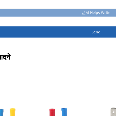
AI Helps Write
Send
पादने