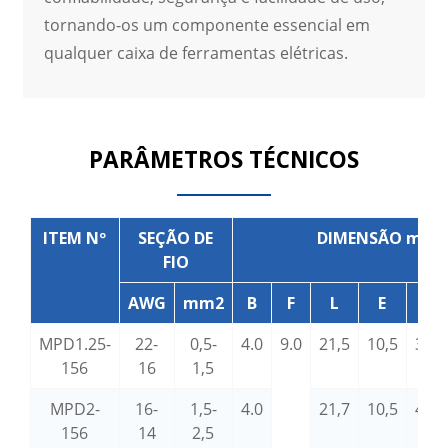
tornando-os um componente essencial em
qualquer caixa de ferramentas elétricas.
PARÂMETROS TÉCNICOS
ITEM Nº
SEÇÃO DE
DIMENSÃO mm
FIO
AWG
mm2
B
F
L
E
D
MPD1.25-
22-
0,5-
4.0
9.0
21,5
10,5
3,8
156
16
1,5
MPD2-
16-
1,5-
4.0
21,7
10,5
4.3
156
14
2,5