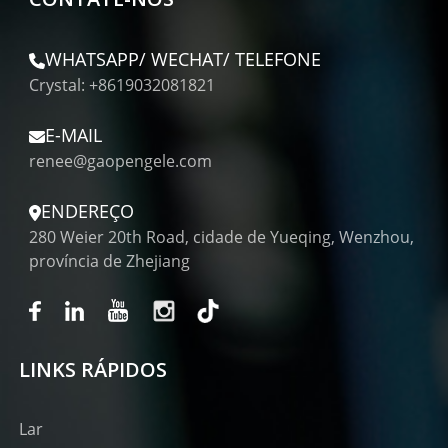
WHATSAPP/ WECHAT/ TELEFONE
Crystal: +8619032081821
E-MAIL
renee@gaopengele.com
ENDEREÇO
280 Weier 20th Road, cidade de Yueqing, Wenzhou,
província de Zhejiang
LINKS RÁPIDOS
Lar