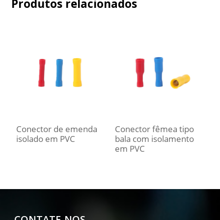
Produtos relacionados
Conector de emenda
Conector fêmea tipo
C
isolado em PVC
bala com isolamento
p
em PVC
P
CONTATE-NOS