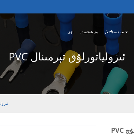
مەھسۇلاتلار
بىز ھەققىدە
ئۆي
PVC ئىزولياتورلۇق تېرمىنال
PVC ئى
غۇچ