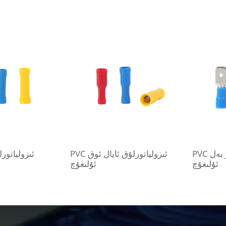
PVC ئىزولياتورلۇق ئەر بەل
PVC ئىزولياتورلۇق ئايال ئوق
ئۇلىغۇچ
ئۇلىغۇچ