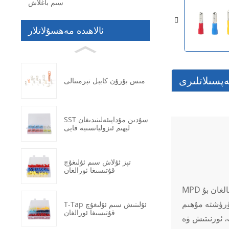
سىم باغلاش
ئالاھىدە مەھسۇلاتلار
پسىلاتلىرى
مىس بۇرۇن كابېل تېرمىنالى
SST سۇدىن مۇداپىئەلىنىدىغان
لېھىم ئىزولياتسىيە قاپى
تېز ئۇلاش سىم ئۇلىغۇچ
قۇتىسىغا ئورالغان
MPD ئوق (ئەر) ئالدىن ئىزولياتسىيەلىك ئۇلىغۇچنىڭ قۇرۇلمىسى ئۇلارنىڭ سۈپىتى ۋە ئىقتىدارىنىڭ ئىسپاتى. يۇقىرى سۈپەتلىك مىستىن ياسالغان بۇ
شۈرۈشتە مۇھىم
T-Tap ئۇلىنىش سىم ئۇلىغۇچ
قۇتىسىغا ئورالغان
، ئورنىتىش ۋە