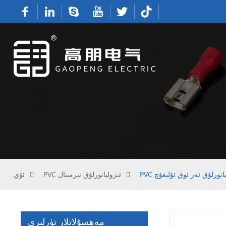
زولياتورلۇق ئەر ئوق ئۇلىغۇچ
PVC ئىزولياتورلۇق تېرمىنال
ئۆي
مەھسۇلاتلار تۈرلىرى