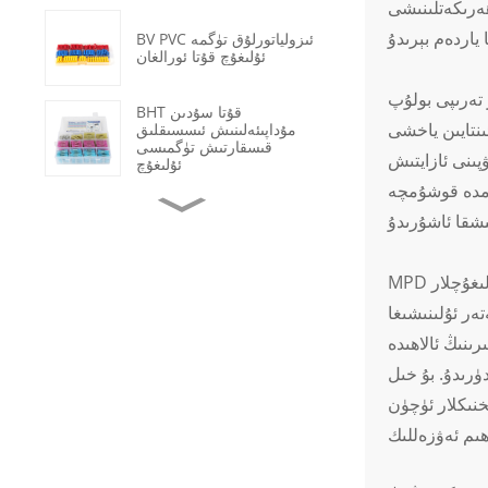
ھەرىكەتلىنىشى
BV PVC ئىزولياتورلۇق تۈگمە
ئۇلىغۇچ قۇتا ئورالغان
يەلىك ئۇلىغۇچلىرى بۇ جەھەتتە
BHT قۇتا سۇدىن
ايىن ياخشى. PVC ئىزولياتسىيەسىنى ئىشلىتىش نەملىك، چاڭ-توزان ۋە خىمىيىلىك ماددىلار قاتارلىق مۇھىت ئامىللىرىدىن قوشۇمچە قوغداش
مۇداپىئەلىنىش ئىسسىقلىق
قىسقارتىش تۈگمىسى
پىنى ئازايتىش
ئۇلىغۇچ
ھەمدە قوشۇمچە
OT ئىزولياتسىيەسىز مىس
ھالقىسىمان قىسىش
تېرمىناللىرى
MPD ئوق (ئەركەك) ئالدىن ئىزولياتسىيەلىك ئۇلىغۇچلار كۆپ ئىقتىدارلىق بولۇپ، ھەر خىل قوللىنىشچان پروگراممىلارغا ماس كېلىدۇ. بۇ ئۇلىغۇچلار
سۇدىن مۇداپىئەلىنىدىغان
ئىسسىقلىق قىسقىرىتىش
ەر ئۇلىنىشىغا
تۇرۇبىسى سانلىق مەلۇمات
ىنىڭ ئالاھىدە
سىمىنى رېمونت قىلىش
دۈرىدۇ. بۇ خىل
قارا رەڭلىك ئېچىش-
خنىكلار ئۈچۈن
ئۆچۈرۈش 2 ئورۇنلۇق LED
چىراغلىق قوزغاتقۇچ
يېڭى ئېنېرگىيەلىك ئېلېكتر