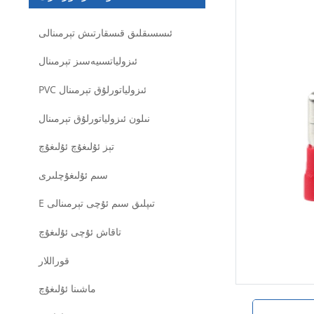
ئىسسىقلىق قىسقارتىش تېرمىنالى
ئىزولياتسىيەسىز تېرمىنال
PVC ئىزولياتورلۇق تېرمىنال
نىلون ئىزولياتورلۇق تېرمىنال
تېز ئۇلىغۇچ ئۇلىغۇچ
سىم ئۇلىغۇچلىرى
E تىپلىق سىم ئۇچى تېرمىنالى
تاقاش ئۇچى ئۇلىغۇچ
قوراللار
ماشىنا ئۇلىغۇچ