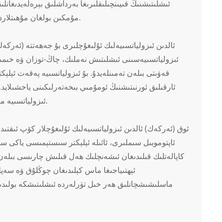
ئىشلىتىشنىڭ قىيىنچىلىقلىرىغا بەرداشلىق بېرەلەيدىغانلى
مۇمكىن بولغان مۇھىتلاردا ئالاھىدە مۇھىم، چۈنكى ئۇ بىخەتەر ۋە ئىشەنچلىك ئۇلىنىشنى ساقلاشقا ياردەم بېرىدۇ.
قەۋىتى بىلەن تەمىنلەيدۇ. بۇ ئىزولياتسىيە پەقەت ئېل
ئارقىلىق ئورنىتىشنىڭ ئومۇمىي بىخەتەرلىكىنى ياخشىلايدۇ
ئىزولياتسىيە ماتېرىياللىرىغا ئېھتىياجلىق بولماستىن تېخىمۇ تېز ۋە ئۈنۈملۈك ئۇلىنىشنى ئىشقا ئاشۇرىدۇ.
ئاپتوموبىل سىملىرى، ئائىلە ئېلېكتر سىستېمىسى ياكى سا
كاپالەتلىك قىلىدىغان ئىشەنچلىك ھەل قىلىش چارىسى بىلەن تە
ئېھتىياجىغا ماس كېلىدىغان چوڭلۇق ۋە سەپلىم
ماسلىشىشچانلىق ھەر خىل تۈرلەردە ئىشلىتىشكە بولىدىغان