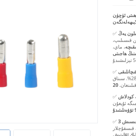
ۇھىتى ئۈچۈن
ايىھەلەنگەن
ىلون يەڭ
✅
ىن قىسىلىپ،
، ماي،
نىڭ ھاجىتى
شچانلىقى
✅
مىس يادروسى قالاي بىلەن قاپلانغان، ئۆتكۈزۈشچانلىقى ≥28%. سىناق
ىلىنغان.
 كودلاش
✅
ىگە ئۇيغۇن
 قىسىش
✅
AWG 22-) بىلەن