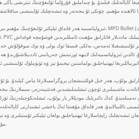
قىغا كاپالەتلىك قىلىدۇ. بۇ چىداملىق قۇرۇلما ئۇلىغۇچنىڭ تىترىشى ياكى 
ئىزولياتسىيە ھەر قانداق ئېلېكتر ئۇلىغۇچنىڭ مۇھىم بىر تەرىپى بولۇپ، MPD Bullet (ئەركەك) ئالدىن ئىزولياتسى
ئىنت
ېكتر ئۇلىنىشىغىلا ئەمەس، بەلكى قىسقا توك يولى ۋە توك سوقۇلۇش خەۋ
. ئالدىن ئىزولياتسىيەلىك لايىھە ئورنىتىش جەريانىنى ئاددىيلاشتۇرىدۇ 
نائەت ماشىنىلىرى ئۈچۈن ئىشلىتىلىشىدىن قەتئىينەزەر، سىملارنىڭ بىخەت
مىنلەيدۇ. كەڭ دائىرىلىك مودېللار بار بولۇپ، ئىشلەتكۈچىلەرنىڭ ئۆزلىر
ىنى تاللىيالايدۇ، ھەر قانداق مۇھىتتا ئەڭ ياخشى ئىقتىدارنى كاپالەتلەن
 ئىشەنچلىك زاپچاسلارغا ئېھتىياجلىق بولغان ئېلېكتر ئۇستىلىرى ۋە تې
مۇھىم ئەۋزەللىك.