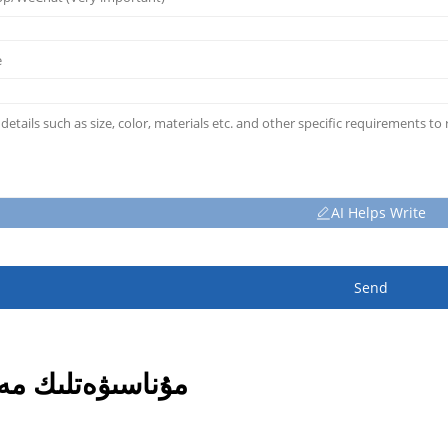
AI Helps Write
Send
مۇناسىۋەتلىك مە