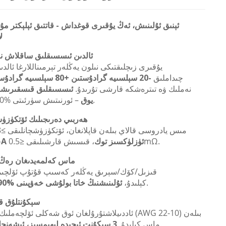
ئېنىق ئۇلىنىش، ئەڭ يۇقىرى قوغداش - قاتتىق ئېلېكتر م
ل
ئالدىن ئىسسىقلىق ساقلاش ن
يۇقىرى زىچلىقتىكى نىلون يەڭلەر تېرمىناللارغا ئالد
چىداملىق
-20 سېلسىيە گرادۇستىن +80 سېلسىيە گرادۇسقىچە
نەملىك ۋە تىترەشكە قارشى تۇرىدۇ.
ئىسسىقلىق قىسقىرىشى
– ئورنىتىش سۈرئىتى %50 تېزلىشىدۇ.
يوق
ھەربىي دەرىجىلىك ئۆتكۈزۈ
، قىسىش قارشىلىقى ≤0.5mΩ.
20A ئۈزلۈكسىز توك
ق
ماس كەلمەيدىغان رەڭ
قىزىل/كۆك/سېرىق يەڭلەر كەسىپ قۇتۇپ ئۆلچىم
.
كېلىدۇ،
ئۇلىنىشنىڭ خاتا بولۇشى خەۋپىنى %90 تۆۋەنلىتىدۇ
3 سېكۇنتلۇق
ئاددىيلاشتۇرۇلغان ئوق شەكلى ئۆلچەملىك قىسقۇچلار (10
.
ماس كېلىدۇ.
3 سېكۇنت ئىچىدە لېھىمسىز، ئىشەنچلىك ئۇلىنىش