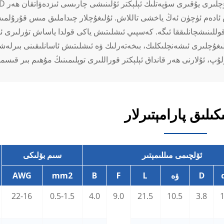
ادەم ئۈچۈن ئەڭ ياخشى تاللاش. ئۇلىغۇچلار چىداملىق مىس قۇرۇلمىسى، ئۈنۈملۈك PVC ئىزولياتسىيەسى ۋ
وللىنىشچانلىققا ئىگە. كەسپىي ئىشلىتىش ياكى قولدا ياساش تۈرلىرى 
كىلىق پارامېتىرلار
ئۆلچىمى مىللىمېتىر
سىم بۆلىكى
D
ۋە
L
F
B
mm2
AWG
22-16
0.5-1.5
4.0
9.0
21.5
10.5
3.8
1