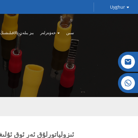
Uyghur
سىن
خەۋەرلەر
بىز بىلەن ئالاقىلىشىڭ
كىرىستال: +86 19032081821
PVC ئىزولياتورلۇق ئەر ئوق ئۇلى