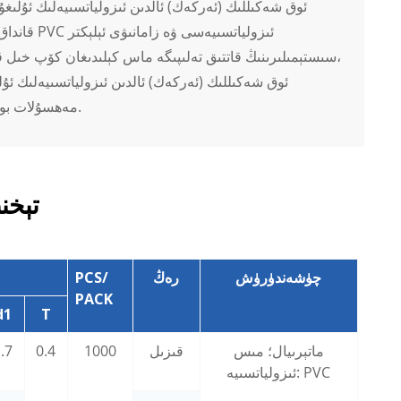
قانداق ئ
سىستېمىلىرىنىڭ قاتتىق تەلىپىگە ماس كېلىدىغان كۆپ خىل ق
مەھسۇلات بولۇپ، ئۇلارنى ھەر قانداق ئېلېكتر قوراللىرى توپلىمىنىڭ مۇھىم بىر قىسمىغا ئايلاندۇرىدۇ.
تېخنى
چۈشەندۈرۈش
رەڭ
PCS/
PACK
d1
T
ماتېرىيال؛ مىس
قىزىل
1000
0.4
.7
ئىزولياتسىيە: PVC