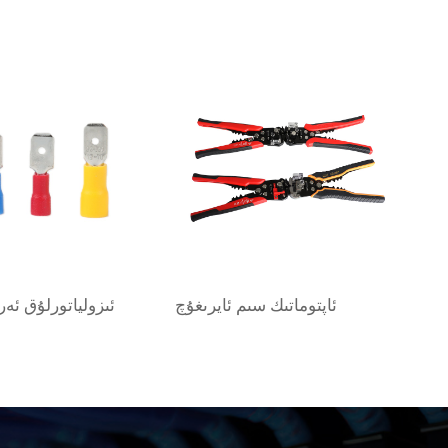
ئاپتوماتىك سىم ئايرىغۇچ