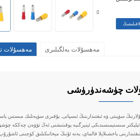
لاقىلىشىڭ
مەھسۇلات بەلگىلىرى
مەھسۇلات تە
ات چۈشەندۈرۈشى
پ، ئېلېكتر سىستېمىسىدىكى ئېنېرگىيە يوقىتىشنى ئەڭ تۆۋەن چەككە چۈ
ئىقتىدارىنى ياخشىلاپلا قالماي، يەنە ئۇنىڭ مېخانىكىلىق كۈچىنى ئاشۇرۇپ