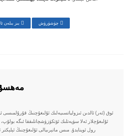
چۈشۈرۈش
بىز بىلەن ئا
مەھسۇل
ئۇلىغۇچلار ئەلا سۈپەتلىك ئۆتكۈزۈشچانلىققا ئىگە بولۇ
رول ئوينايدۇ. مىس ماتېرىيالى ئۇلىغۇچنىڭ ئېلېكتر 