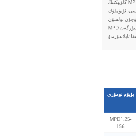
ماشىنىلىرى ئۈچۈن سۇدىن
گاۋپېڭنىڭ MPD ئوق شەكىللىك (ئەركەك) ئالدىن ئىزولياتسىيەلىك ئۇلىغۇچلىرى يۇقىرى سۈپەتلىك ئېلېكتر ئۇلىنىشى چارىسى ئىزدەۋاتقان ھەر
مۇداپىئەلىنىش تېرمىنال
ە زامانىۋى ئېلېكتر
ئۇلىغۇچ
ئۈچۈن بولسۇن،
MPD ئوق شەكىللىك (ئەركەك) ئالدىن ئىزولياتسىيەلىك ئۇلىغۇچلىرى ئىشەنچلىكلىك، بىخەتەرلىك ۋە ئىشلىتىش ئاسانلىقىنى بىرلەشتۈرگەن
بۇيۇم نومۇرى
MPD1.25-
156