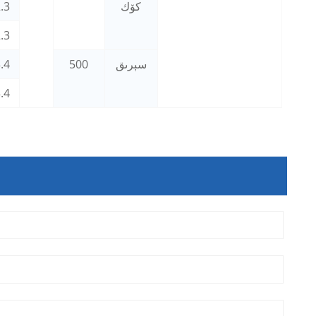
كۆك
.3
.3
سېرىق
500
.4
.4