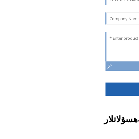
ھسۇلاتلار