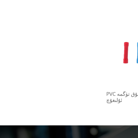
PVC ئىزولياتورلۇق تۈگمە
ئۇلىغۇچ