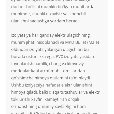
duchor bo'lishi mumkin bo'lgan muhitlarda
muhimdir, chunki u xavfsiz va ishonchli
ulanishni saqlashga yordam beradi.
Izolyatsiya har qanday elektr ulagichining
muhim jihati hisoblanadi va MPD Bullet (Male)
oldindan izolyatsiyalangan ulagichlari bu
borada ustunlikka ega. PVX izolyatsiyasidan
foydalanish namlik, chang va kimyoviy
moddalar kabi atrof-muhit omillaridan
qo'shimcha himoya qatlamini ta'minlaydi.
Ushbu izolyatsiya nafaqat elektr ulanishini
himoya qiladi, balki qisqa tutashuvlar va elektr
toki urishi xavfini kamaytirish orqali
o'rnatishning umumiy xavfsizligini ham
yaxshilaydi. Oldindan izolyatsiyalangan dizayn