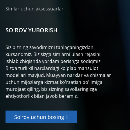
Simlar uchun aksessuarlar
SO'ROV YUBORISH
Siz bizning zavodimizni tanlaganingizdan
xursandmiz. Biz sizga simlarni ulash rejasini
ishlab chiqishda yordam berishga sodiqmiz.
Bizda turli xil narxlardagi ko'plab mahsulot
modellari mavjud. Muayyan narxlar va chizmalar
uchun mijozlarga xizmat ko'rsatish bo'limiga
murojaat qiling, biz sizning savollaringizga
ehtiyotkorlik bilan javob beramiz.
So'rov uchun bosing