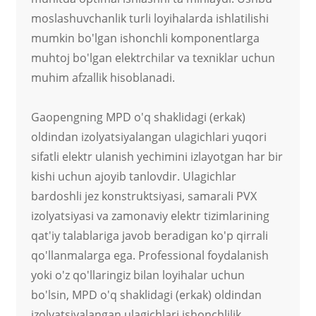
moslashuvchanlik turli loyihalarda ishlatilishi
mumkin bo'lgan ishonchli komponentlarga
muhtoj bo'lgan elektrchilar va texniklar uchun
muhim afzallik hisoblanadi.
Gaopengning MPD o'q shaklidagi (erkak)
oldindan izolyatsiyalangan ulagichlari yuqori
sifatli elektr ulanish yechimini izlayotgan har bir
kishi uchun ajoyib tanlovdir. Ulagichlar
bardoshli jez konstruktsiyasi, samarali PVX
izolyatsiyasi va zamonaviy elektr tizimlarining
qat'iy talablariga javob beradigan ko'p qirrali
qo'llanmalarga ega. Professional foydalanish
yoki o'z qo'llaringiz bilan loyihalar uchun
bo'lsin, MPD o'q shaklidagi (erkak) oldindan
izolyatsiyalangan ulagichlari ishonchlilik,