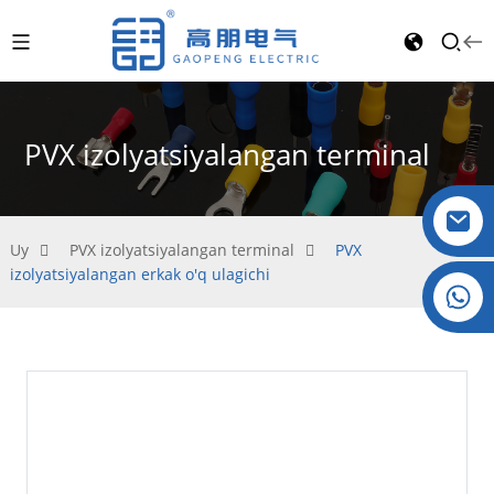
PVX izolyatsiyalangan terminal
Uy
PVX izolyatsiyalangan terminal
PVX
izolyatsiyalangan erkak o'q ulagichi
Kristal: +86 19032081821