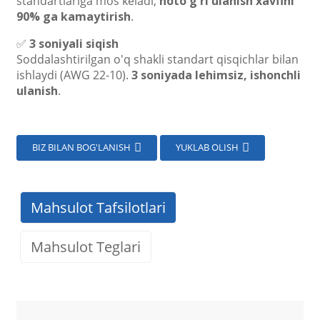
standartlariga mos keladi,
noto'g'ri ulanish xavfini
90% ga kamaytirish
.
✅
3 soniyali siqish
Soddalashtirilgan o'q shakli standart qisqichlar bilan
ishlaydi (AWG 22-10).
3 soniyada lehimsiz, ishonchli
ulanish
.
BIZ BILAN BOG'LANISH
YUKLAB OLISH
Mahsulot Tafsilotlari
Mahsulot Teglari