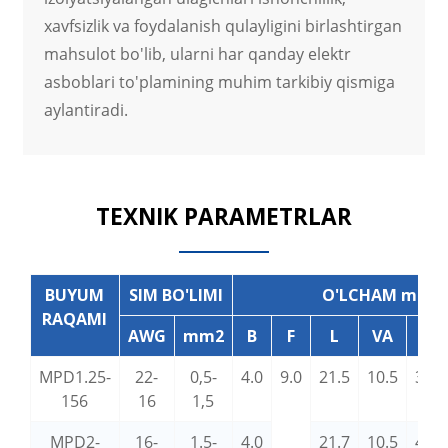
xavfsizlik va foydalanish qulayligini birlashtirgan
mahsulot bo'lib, ularni har qanday elektr
asboblari to'plamining muhim tarkibiy qismiga
aylantiradi.
TEXNIK PARAMETRLAR
BUYUM
SIM BO'LIMI
O'LCHAM mm
RAQAMI
AWG
mm2
B
F
L
VA
D
MPD1.25-
22-
0,5-
4.0
9.0
21.5
10.5
3.8
156
16
1,5
MPD2-
16-
1.5-
4.0
21.7
10.5
4.3