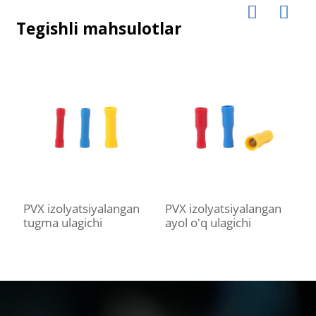
Tegishli mahsulotlar
PVX izolyatsiyalangan
PVX izolyatsiyalangan
P
tugma ulagichi
ayol o'q ulagichi
e