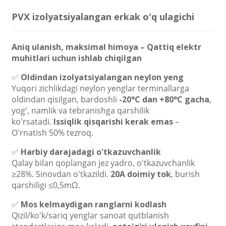
PVX izolyatsiyalangan erkak o'q ulagichi
Aniq ulanish, maksimal himoya – Qattiq elektr
muhitlari uchun ishlab chiqilgan
✅
Oldindan izolyatsiyalangan neylon yeng
Yuqori zichlikdagi neylon yenglar terminallarga
oldindan qisilgan, bardoshli
-20°C dan +80°C gacha
,
yog', namlik va tebranishga qarshilik
ko'rsatadi.
Issiqlik qisqarishi kerak emas
–
O'rnatish 50% tezroq.
✅
Harbiy darajadagi o'tkazuvchanlik
Qalay bilan qoplangan jez yadro, o'tkazuvchanlik
≥28%. Sinovdan o'tkazildi.
20A doimiy tok
, burish
qarshiligi ≤0,5mΩ.
✅
Mos kelmaydigan ranglarni kodlash
Qizil/ko'k/sariq yenglar sanoat qutblanish