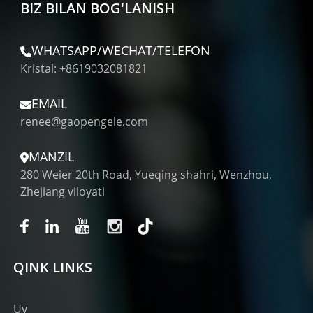
BIZ BILAN BOG'LANISH
WHATSAPP/WECHAT/TELEFON
Kristal: +8619032081821
EMAIL
renee@gaopengele.com
MANZIL
280 Weier 20th Road, Yueqing shahri, Wenzhou,
Zhejiang viloyati
QINK LINKS
Uy