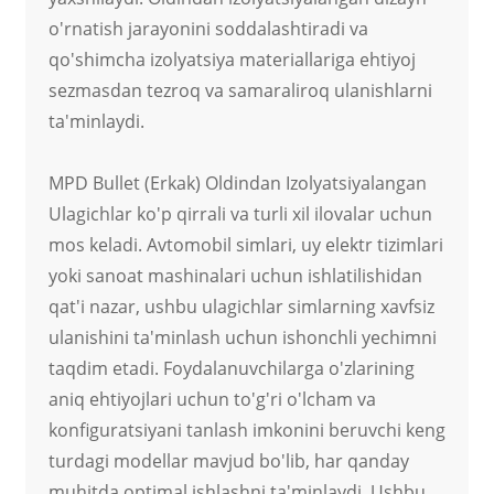
o'rnatish jarayonini soddalashtiradi va
qo'shimcha izolyatsiya materiallariga ehtiyoj
sezmasdan tezroq va samaraliroq ulanishlarni
ta'minlaydi.
MPD Bullet (Erkak) Oldindan Izolyatsiyalangan
Ulagichlar ko'p qirrali va turli xil ilovalar uchun
mos keladi. Avtomobil simlari, uy elektr tizimlari
yoki sanoat mashinalari uchun ishlatilishidan
qat'i nazar, ushbu ulagichlar simlarning xavfsiz
ulanishini ta'minlash uchun ishonchli yechimni
taqdim etadi. Foydalanuvchilarga o'zlarining
aniq ehtiyojlari uchun to'g'ri o'lcham va
konfiguratsiyani tanlash imkonini beruvchi keng
turdagi modellar mavjud bo'lib, har qanday
muhitda optimal ishlashni ta'minlaydi. Ushbu