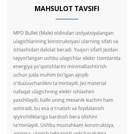
MAHSULOT TAVSIFI
MPD Bullet (Male) oldindan izolyatsiyalangan
ulagichlarining konstruksiyasi ularning sifati va
ishlashidan dalolat beradi. Yuqori sifatli jezdan
tayyorlangan ushbu ulagichlar elektr tizimlarida
energiya yo'qotishlarini minimallashtirish
uchun juda muhim bo'lgan ajoyib
o'tkazuvchanlikni ta'minlaydi. Jez material
nafaqat ulagichning elektr ishlashini
yaxshilaydi, balki uning mexanik kuchini ham
oshiradi, bu esa o'rnatish va foydalanish
qiyinchiliklariga bardosh bera olishini
ta'minlaydi. Ushbu mustahkam konstruksiya,
ayniqsa, ulagich tebranish yoki harakatga