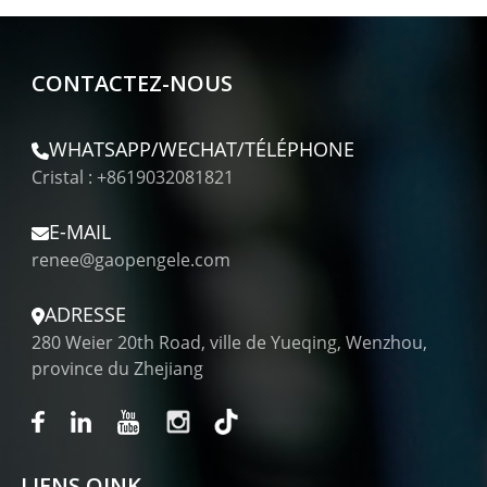
CONTACTEZ-NOUS
WHATSAPP/WECHAT/TÉLÉPHONE
Cristal : +8619032081821
E-MAIL
renee@gaopengele.com
ADRESSE
280 Weier 20th Road, ville de Yueqing, Wenzhou,
province du Zhejiang
LIENS QINK