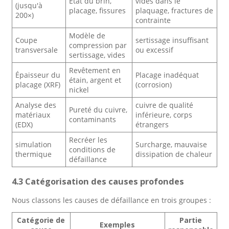
État du brin,
vides dans le
(jusqu'à
placage, fissures
plaquage, fractures de
200×)
contrainte
Modèle de
Coupe
sertissage insuffisant
compression par
transversale
ou excessif
sertissage, vides
Revêtement en
Épaisseur du
Placage inadéquat
étain, argent et
placage (XRF)
(corrosion)
nickel
Analyse des
cuivre de qualité
Pureté du cuivre,
matériaux
inférieure, corps
contaminants
(EDX)
étrangers
Recréer les
simulation
Surcharge, mauvaise
conditions de
thermique
dissipation de chaleur
défaillance
4.3 Catégorisation des causes profondes
Nous classons les causes de défaillance en trois groupes :
Catégorie de
Partie
Exemples