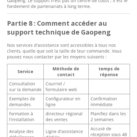
Gaopeng. Le support n'est pas un centre de coûts ; il est le
fondement de partenariats à long terme.
Partie 8 : Comment accéder au
support technique de Gaopeng
Nos services d'assistance sont accessibles à tous nos
clients, quelle que soit la taille de leur commande. Vous
pouvez nous contacter par les moyens suivants :
Méthode de
temps de
Service
contact
réponse
Consultation
Courriel /
sur la demande
formulaire web
Exemples de
Configurateur en
Confirmation
demandes
ligne
immédiate
formation à
directeur régional
Planifiez dans les
l'installation
des ventes
2 semaines
Accusé de
Analyse des
Ligne d'assistance
réception sous 48