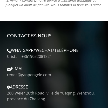
terminal ? Contactez notre service d'assistance technique ou
planifiez un audit de fiabilité. Nous sommes là pour vous aider.
CONTACTEZ-NOUS
WHATSAPP/WECHAT/TÉLÉPHONE
Cristal : +8619032081821
E-MAIL
renee@gaopengele.com
ADRESSE
280 Weier 20th Road, ville de Yueqing, Wenzhou,
province du Zhejiang