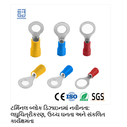
ટર્મિનલ બ્લોક ડિઝાઇનમાં નવીનતા:
લઘુચિત્રીકરણ, ઉચ્ચ ઘનતા અને સંકલિત
કાર્યક્ષમતા