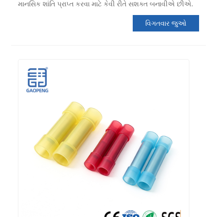
માનસિક શાંતિ પ્રાપ્ત કરવા માટે કેવી રીતે સશક્ત બનાવીએ છીએ.
વિગતવાર જુઓ