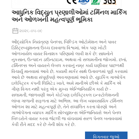
આધુનિક વિદ્યુત પ્રણાલીઓમાં ટર્મિનલ માર્કિંગ
અને ઓળખની મહત્વપૂર્ણ ભૂમિકા
૨૦૨૬-૦૫-૦૯
ઔદ્યોગિક નિયંત્રણ પેનલ્સ, બિલ્ડિંગ ઓટોમેશન અને પાવર
ડિસ્ટ્રિબ્યુશનના ઉચ્ચ દાવવાળા વિશ્વમાં, એક પણ ખોટી
ઓળખાયેલ વાયર વિનાશક પરિણામો લાવી શકે છે: સાધનોને
નુકસાન, ઉત્પાદન ડાઉનટાઇમ, અથવા તો સલામતીના જોખમો. છતાં,
ટર્મિનલ્સ અને વાયરને લેબલ કરવાનું નમ્ર કાર્ય ઘણીવાર પાછળથી
વિચાર્યું માનવામાં આવે છે, કાયમી માર્કર સાથે ઉતાવળમાં પૂર્ણ કરવામાં
આવે છે અથવા સંપૂર્ણપણે અવગણવામાં આવે છે. યુઇકિંગ ગાઓપેંગ
ઇલેક્ટ્રિક કંપની લિમિટેડ ખાતે, અમે માનીએ છીએ કે માર્કિંગ એ
ગૌણ વિગત નથી પરંતુ એક મુખ્ય એન્જિનિયરિંગ કાર્ય છે -
સલામતી, જાળવણી અને કોઈપણ ઇલેક્ટ્રિકલ ઇન્સ્ટોલેશનની
લાંબા ગાળાની સફળતા માટે અભિન્ન. આ લેખ વ્યાવસાયિક ટર્મિનલ
ઓળખ શા માટે મહત્વપૂર્ણ છે, તેને સંચાલિત કરતા ધોરણો અને
ગાઓપેંગના વ્યાપક માર્કિંગ સોલ્યુશન્સ એન્જિનિયરો અને પેનલ
બિલ્ડરોને વાયર કરવા જેટલી જ વાંચવામાં સરળ પેનલ બનાવવામાં
કેવી રીતે મદદ કરે છે તેની શોધ કરે છે.
વિગતવાર જુઓ