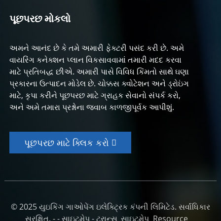
પૂછપરછ મોકલો
અમને આનંદ છે કે તમે અમારી ફેક્ટરી પસંદ કરી છે. અમે
વાયરિંગ કનેક્શન પ્લાન વિકસાવવામાં તમારી મદદ કરવા
માટે પ્રતિબદ્ધ છીએ. અમારી પાસે વિવિધ કિંમતો સાથે ઘણા
પ્રકારના ઉત્પાદન મોડેલ છે. ચોક્કસ ક્વોટેશન અને ડ્રોઇંગ
માટે, કૃપા કરીને પૂછપરછ માટે ગ્રાહક સેવાનો સંપર્ક કરો,
અને અમે તમારા પ્રશ્નોના જવાબ કાળજીપૂર્વક આપીશું.
પૂછપરછ માટે ક્લિક કરો
© 2025 યુઇકિંગ ગાઓપેંગ ઇલેક્ટ્રિક કંપની લિમિટેડ. સર્વાધિકાર
સુરક્ષિત. - -
સાઇટમેપ
-
ટ્રાન્સ_સાઇટમેપ
Resource