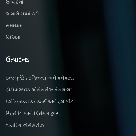
ઉત્પાદનો
અમારો સંપર્ક કરો
સમાચાર
વિડિઓ
ઉત્પાદનS
ઇન્સ્યુલેટેડ ટર્મિનલ્સ અને કનેક્ટર્સ
ફોટોવોલ્ટેઇક એસેસરીઝ કેબલ લગ
ઇલેક્ટ્રિકલ કનેક્ટર્સ અને ટૂલ કીટ
સ્ટ્રિપિંગ અને ક્રિમિંગ ટૂલ્સ
વાયરિંગ એસેસરીઝ