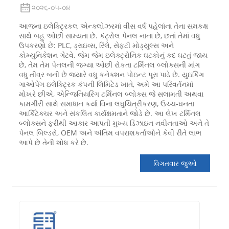
૨૦૨૬-૦૫-૦૪
આજના ઇલેક્ટ્રિકલ એન્ક્લોઝરમાં વીસ વર્ષ પહેલાંના તેના સમકક્ષ
સાથે બહુ ઓછી સામ્યતા છે. કંટ્રોલ પેનલ નાના છે, છતાં તેમાં વધુ
ઉપકરણો છે: PLC, ડ્રાઇવ્સ, રિલે, સેફ્ટી મોડ્યુલ્સ અને
કોમ્યુનિકેશન ગેટવે. જેમ જેમ ઇલેક્ટ્રોનિક ઘટકોનું કદ ઘટતું જાય
છે, તેમ તેમ પેનલની જગ્યા ઓછી રોકતા ટર્મિનલ બ્લોક્સની માંગ
વધુ તીવ્ર બની છે જ્યારે વધુ કનેક્શન પોઇન્ટ પૂરા પાડે છે. યુઇકિંગ
ગાઓપેંગ ઇલેક્ટ્રિક કંપની લિમિટેડ ખાતે, અમે આ પરિવર્તનમાં
મોખરે છીએ, એન્જિનિયરિંગ ટર્મિનલ બ્લોક્સ જે સલામતી અથવા
કામગીરી સાથે સમાધાન કર્યા વિના લઘુચિત્રીકરણ, ઉચ્ચ-ઘનતા
આર્કિટેક્ચર અને સંકલિત કાર્યક્ષમતાને જોડે છે. આ લેખ ટર્મિનલ
બ્લોક્સને ફરીથી આકાર આપતી મુખ્ય ડિઝાઇન નવીનતાઓ અને તે
પેનલ બિલ્ડરો, OEM અને અંતિમ વપરાશકર્તાઓને કેવી રીતે લાભ
આપે છે તેની શોધ કરે છે.
વિગતવાર જુઓ