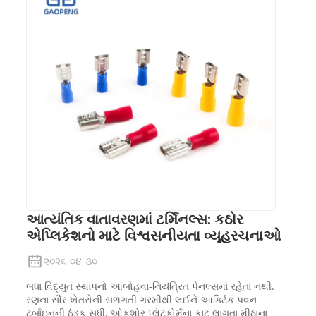
આત્યંતિક વાતાવરણમાં ટર્મિનલ્સ: કઠોર
એપ્લિકેશનો માટે વિશ્વસનીયતા વ્યૂહરચનાઓ
૨૦૨૬-૦૪-૩૦
બધા વિદ્યુત સ્થાપનો આબોહવા-નિયંત્રિત પેનલ્સમાં રહેતા નથી.
રણના સૌર ખેતરોની સળગતી ગરમીથી લઈને આર્ક્ટિક પવન
ટર્બાઇનની ઠંડક સુધી, ઓફશોર પ્લેટફોર્મના કાટ લાગતા મીઠાના