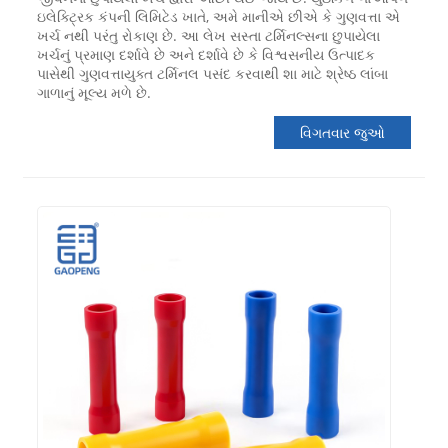
ઇલેક્ટ્રિક કંપની લિમિટેડ ખાતે, અમે માનીએ છીએ કે ગુણવત્તા એ
ખર્ચ નથી પરંતુ રોકાણ છે. આ લેખ સસ્તા ટર્મિનલ્સના છુપાયેલા
ખર્ચનું પ્રમાણ દર્શાવે છે અને દર્શાવે છે કે વિશ્વસનીય ઉત્પાદક
પાસેથી ગુણવત્તાયુક્ત ટર્મિનલ પસંદ કરવાથી શા માટે શ્રેષ્ઠ લાંબા
ગાળાનું મૂલ્ય મળે છે.
વિગતવાર જુઓ