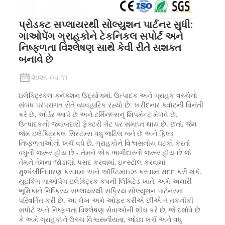
પ્રોડક્ટ સપ્લાયરથી સોલ્યુશન પાર્ટનર સુધી:
ગાઓપેંગ ગ્રાહકોને ટેકનિકલ સપોર્ટ અને
નિષ્ફળતા વિશ્લેષણ સાથે કેવી રીતે સશક્ત
બનાવે છે
૨૦૨૬-૦૫-૧૧
ઇલેક્ટ્રિકલ કનેક્શન ઉદ્યોગમાં, ઉત્પાદક અને ગ્રાહક વચ્ચેનો
સંબંધ પરંપરાગત રીતે વ્યવહારિક રહ્યો છે: ખરીદનાર ક્વોટની વિનંતી
કરે છે, ઓર્ડર આપે છે અને ટર્મિનલ્સનું શિપમેન્ટ મેળવે છે.
ઉત્પાદકની જવાબદારી ફેક્ટરી ગેટ પર સમાપ્ત થાય છે. છતાં, જેમ
જેમ ઇલેક્ટ્રિકલ સિસ્ટમ્સ વધુ જટિલ બને છે અને ફિલ્ડ
નિષ્ફળતાઓનો ખર્ચ વધે છે, ગ્રાહકોને વિશ્વસનીય ઘટકો કરતાં
વધુની જરૂર હોય છે - તેમને એક ભાગીદારની જરૂર હોય છે જે
તેમને તેમના જોડાણો પસંદ કરવામાં, ઇન્સ્ટોલ કરવામાં,
મુશ્કેલીનિવારણ કરવામાં અને ઑપ્ટિમાઇઝ કરવામાં મદદ કરી શકે.
યુઇકિંગ ગાઓપેંગ ઇલેક્ટ્રિક કંપની લિમિટેડ ખાતે, અમે અમારી
ભૂમિકાને નિષ્ક્રિય સપ્લાયરથી સક્રિય સોલ્યુશન પાર્ટનરમાં
પરિવર્તિત કરી છે. આ લેખ અમે ઓફર કરીએ છીએ તે તકનીકી
સપોર્ટ અને નિષ્ફળતા વિશ્લેષણ સેવાઓની શોધ કરે છે, જે દર્શાવે છે
કે અમે ગ્રાહકોને ઉચ્ચ વિશ્વસનીયતા, ઓછા ખર્ચ અને વધુ