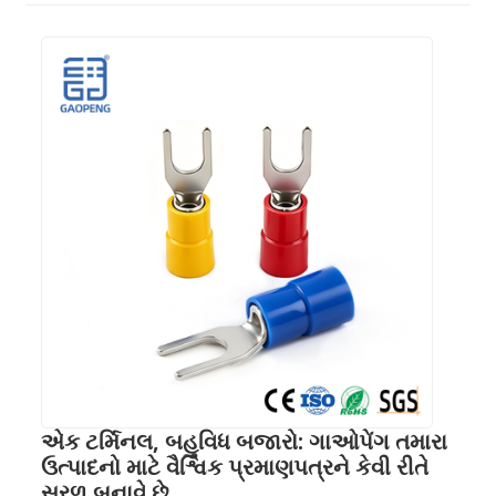
એક ટર્મિનલ, બહુવિધ બજારો: ગાઓપેંગ તમારા
ઉત્પાદનો માટે વૈશ્વિક પ્રમાણપત્રને કેવી રીતે
સરળ બનાવે છે