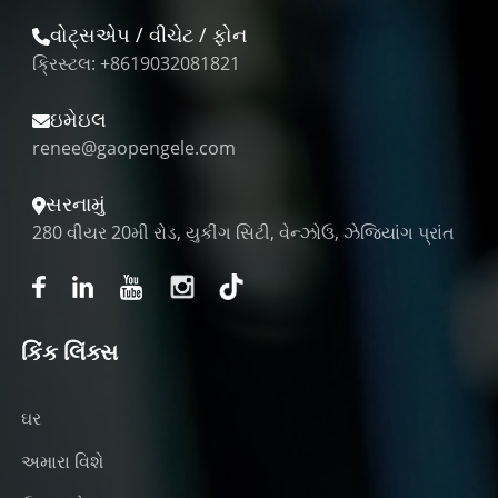
વોટ્સએપ / વીચેટ / ફોન
ક્રિસ્ટલ: +8619032081821
ઇમેઇલ
renee@gaopengele.com
સરનામું
280 વીયર 20મી રોડ, યુકીંગ સિટી, વેન્ઝોઉ, ઝેજિયાંગ પ્રાંત
કિંક લિંક્સ
ઘર
અમારા વિશે