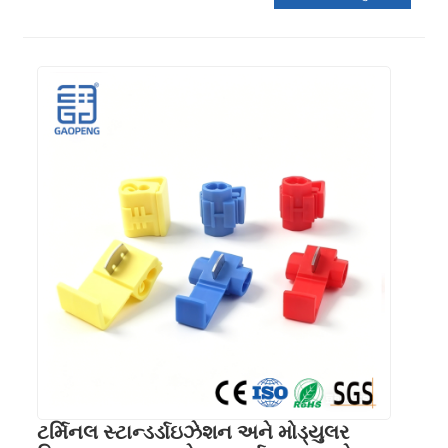
ટર્મિનલ સ્ટાન્ડર્ડાઇઝેશન અને મોડ્યુલર