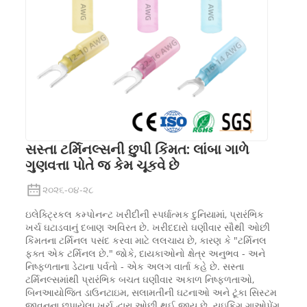
સસ્તા ટર્મિનલ્સની છુપી કિંમત: લાંબા ગાળે
ગુણવત્તા પોતે જ કેમ ચૂકવે છે
૨૦૨૬-૦૪-૨૮
ઇલેક્ટ્રિકલ કમ્પોનન્ટ ખરીદીની સ્પર્ધાત્મક દુનિયામાં, પ્રારંભિક
ખર્ચ ઘટાડવાનું દબાણ અવિરત છે. ખરીદદારો ઘણીવાર સૌથી ઓછી
કિંમતના ટર્મિનલ પસંદ કરવા માટે લલચાય છે, કારણ કે "ટર્મિનલ
ફક્ત એક ટર્મિનલ છે." જોકે, દાયકાઓનો ક્ષેત્ર અનુભવ - અને
નિષ્ફળતાના ડેટાના પર્વતો - એક અલગ વાર્તા કહે છે. સસ્તા
ટર્મિનલ્સમાંથી પ્રારંભિક બચત ઘણીવાર અકાળ નિષ્ફળતાઓ,
બિનઆયોજિત ડાઉનટાઇમ, સલામતીની ઘટનાઓ અને ટૂંકા સિસ્ટમ
જીવનના છુપાયેલા ખર્ચ દ્વારા ઓછી થઈ જાય છે. યુઇકિંગ ગાઓપેંગ