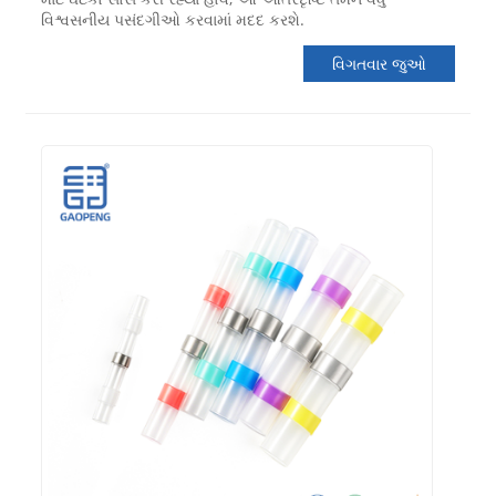
વિશ્વસનીય પસંદગીઓ કરવામાં મદદ કરશે.
વિગતવાર જુઓ