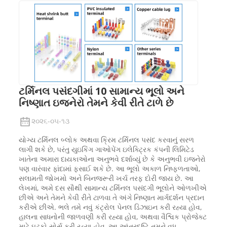
ટર્મિનલ પસંદગીમાં 10 સામાન્ય ભૂલો અને
નિષ્ણાત ઇજનેરો તેમને કેવી રીતે ટાળે છે
૨૦૨૬-૦૫-૧૩
યોગ્ય ટર્મિનલ બ્લોક અથવા ક્રિમ ટર્મિનલ પસંદ કરવાનું સરળ
લાગી શકે છે, પરંતુ યુઇકિંગ ગાઓપેંગ ઇલેક્ટ્રિક કંપની લિમિટેડ
ખાતેના અમારા દાયકાઓના અનુભવે દર્શાવ્યું છે કે અનુભવી ઇજનેરો
પણ વારંવાર ફાંદામાં ફસાઈ શકે છે. આ ભૂલો અકાળ નિષ્ફળતાઓ,
સલામતી જોખમો અને બિનજરૂરી ખર્ચ તરફ દોરી જાય છે. આ
લેખમાં, અમે દસ સૌથી સામાન્ય ટર્મિનલ પસંદગી ભૂલોને ઓળખીએ
છીએ અને તેમને કેવી રીતે ટાળવા તે અંગે નિષ્ણાત માર્ગદર્શન પ્રદાન
કરીએ છીએ. ભલે તમે નવું કંટ્રોલ પેનલ ડિઝાઇન કરી રહ્યા હોવ,
હાલના સાધનોની જાળવણી કરી રહ્યા હોવ, અથવા વૈશ્વિક પ્રોજેક્ટ
માટે ઘટકો સોર્સ કરી રહ્યા હોવ, આ આંતરદૃષ્ટિ તમને વધુ