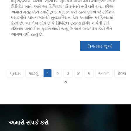
વધુ સહયોગી બનાવી રહ્યા છે. યુઇકિંગ ગાઓપેંગ ઇલેક્ટ્રિક કંપની
લિમિટેડ ખાતે, અમે આ ડિજિટલ પરિવર્તનને સ્વીકારી રહ્યા છીએ,
અમારા ગ્રાહકોને સ્માર્ટ ટૂલ્સ પ્રદાન કરી રહ્યા છીએ જે ટર્મિનલ
પસંદગીને કામકાજમાંથી સુવ્યવસ્થિત, ડેટા-આધારિત પ્રક્રિયામાં
ફેરવે છે. આ લેખ શોધે છે કે ડિજિટલ ટ્રાન્સફોર્મેશન કેવી રીતે
ટર્મિનલ પસંદગીમાં ક્રાંતિ લાવી રહ્યું છે અને ગાઓપેંગ કેવી રીતે
આગળ વધી રહ્યું છે.
વિગતવાર જુઓ
પ્રથમ
પાછલું
૧
૨
૩
૪
૫
આગળ
છેલ્લા
૭
અમારો સંપર્ક કરો