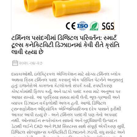
ટર્મિનલ પસંદગીમાં ડિજિટલ પરિવર્તન: સ્માર્ટ
ટૂલ્સ કનેક્ટિવિટી ડિઝાઇનમાં કેવી રીતે ક્રાંતિ
લાવી રહ્યા છે
૨૦૨૬-૦૪-૨૭
દાયકાઓથી, ઇલેક્ટ્રિકલ એપ્લિકેશન માટે યોગ્ય ટર્મિનલ બ્લોક
અથવા ક્રિમ ટર્મિનલ પસંદ કરવાનું એક પરિચિત પેટર્નને અનુસરતું
હતું: ઇજનેરોએ કાગળના કેટલોગનો સંપર્ક કર્યો, સ્પષ્ટીકરણ
કોષ્ટકોમાંથી ફ્લિપ કર્યું, અને ઘટકો પસંદ કરવા માટે અનુભવ પર
આધાર રાખ્યો. આ પ્રક્રિયા સમય માંગી લેતી, ભૂલ-પ્રભાવી અને
વ્યાપક ડિઝાઇન વર્કફ્લોથી અલગ હતી. આજે, ડિજિટલ
ટ્રાન્સફોર્મેશન ઔદ્યોગિક એન્જિનિયરિંગના દરેક પાસાને ફરીથી
આકાર આપી રહ્યું છે - અને ટર્મિનલ પસંદગી પણ તેનો અપવાદ
નથી. ઓનલાઈન રૂપરેખાંકન સાધનો અને બુદ્ધિશાળી ઉત્પાદન
ડેટાથી લઈને CAD અને PLM સિસ્ટમ્સ સાથે સંપૂર્ણ એકીકરણ સુધી,
ડિજિટલ સોલ્યુશન્સ કનેક્ટિવિટી ડિઝાઇનને ઝડપી, વધુ સચોટ અને