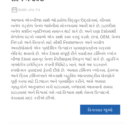
૨૦૨૬-૦૫-૧૫
આજના એકબીજા સાથે જોડાયેલા વિદ્યુત ઉદ્યોગમાં, ચીનમાં
બનેલ કંટ્રોલ પેનલ જર્મનીમાં મોકલવામાં આવી શકે છે, ઇટાલીમાં
બનેલ મશીન બ્રાઝિલમાં સમાપ્ત થઈ શકે છે, અને ઘણા દેશોમાંથી
મેળવેલા ઘટકો બધાએ એક સાથે કામ કરવું પડશે. છતાં, OEM, પેનલ
બિલ્ડરો અને વિતરકો માટે સૌથી નિરાશાજનક અને ખર્ચાળ
અવરોધોમાંનો એક પ્રાદેશિક ઉત્પાદન પ્રમાણપત્રોના ચક્રમાં
નેવિગેટ થવાનો છે. એક દેશમાં સંપૂર્ણ રીતે કાયદેસર ટર્મિનલ બ્લોક
બીજા દેશમાં સમગ્ર પેનલ નિરીક્ષણમાં નિષ્ફળ જઈ શકે છે. યુઇકિંગ
ગાઓપેંગ ઇલેક્ટ્રિક કંપની લિમિટેડ ખાતે, અમે આ પડકારને
સ્પર્ધાત્મક ફાયદામાં ફેરવી દીધો છે. અમારા ટર્મિનલ બ્લોક્સ, ફેરુલ્સ
અને ક્રિમ ટર્મિનલ્સને એકસાથે બહુવિધ આંતરરાષ્ટ્રીય ધોરણોને
પૂર્ણ કરવા માટે ડિઝાઇન અને પ્રમાણિત કરીને, અમે અમારા
ગ્રાહકોને અનુપાલન ખર્ચ ઘટાડવામાં, બજારમાં આવવાનો સમય
ઘટાડવામાં અને વિશ્વમાં ગમે ત્યાં વિશ્વાસ સાથે તેમના ઉત્પાદનો
વેચવામાં મદદ કરીએ છીએ.
વિગતવાર જુઓ