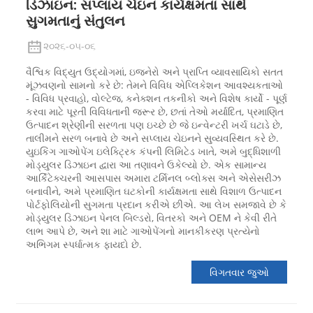
ડિઝાઇન: સપ્લાય ચેઇન કાર્યક્ષમતા સાથે
સુગમતાનું સંતુલન
૨૦૨૬-૦૫-૦૬
વૈશ્વિક વિદ્યુત ઉદ્યોગમાં, ઇજનેરો અને પ્રાપ્તિ વ્યાવસાયિકો સતત
મૂંઝવણનો સામનો કરે છે: તેમને વિવિધ એપ્લિકેશન આવશ્યકતાઓ
- વિવિધ પ્રવાહો, વોલ્ટેજ, કનેક્શન તકનીકો અને વિશેષ કાર્યો - પૂર્ણ
કરવા માટે પૂરતી વિવિધતાની જરૂર છે, છતાં તેઓ મર્યાદિત, પ્રમાણિત
ઉત્પાદન શ્રેણીની સરળતા પણ ઇચ્છે છે જે ઇન્વેન્ટરી ખર્ચ ઘટાડે છે,
તાલીમને સરળ બનાવે છે અને સપ્લાય ચેઇનને સુવ્યવસ્થિત કરે છે.
યુઇકિંગ ગાઓપેંગ ઇલેક્ટ્રિક કંપની લિમિટેડ ખાતે, અમે બુદ્ધિશાળી
મોડ્યુલર ડિઝાઇન દ્વારા આ તણાવને ઉકેલ્યો છે. એક સામાન્ય
આર્કિટેક્ચરની આસપાસ અમારા ટર્મિનલ બ્લોક્સ અને એસેસરીઝ
બનાવીને, અમે પ્રમાણિત ઘટકોની કાર્યક્ષમતા સાથે વિશાળ ઉત્પાદન
પોર્ટફોલિયોની સુગમતા પ્રદાન કરીએ છીએ. આ લેખ સમજાવે છે કે
મોડ્યુલર ડિઝાઇન પેનલ બિલ્ડરો, વિતરકો અને OEM ને કેવી રીતે
લાભ આપે છે, અને શા માટે ગાઓપેંગનો માનકીકરણ પ્રત્યેનો
અભિગમ સ્પર્ધાત્મક ફાયદો છે.
વિગતવાર જુઓ