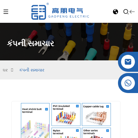
કંપની સમાચાર
ઘર
કંપની સમાચાર
ક્રિસ્ટલ: +86 19032081821