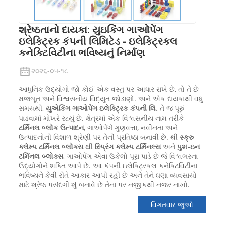
શ્રેષ્ઠતાનો દાયકા: યુઇકિંગ ગાઓપેંગ
ઇલેક્ટ્રિક કંપની લિમિટેડ - ઇલેક્ટ્રિકલ
કનેક્ટિવિટીના ભવિષ્યનું નિર્માણ
૨૦૨૬-૦૫-૧૮
આધુનિક ઉદ્યોગો જો કોઈ એક વસ્તુ પર આધાર રાખે છે, તો તે છે
મજબૂત અને વિશ્વસનીય વિદ્યુત જોડાણો. અને એક દાયકાથી વધુ
સમયથી,
યુએકિંગ ગાઓપેંગ ઇલેક્ટ્રિક કંપની લિ.
તે જ પૂરું
પાડવામાં મોખરે રહ્યું છે. ક્ષેત્રમાં એક વિશ્વસનીય નામ તરીકે
ટર્મિનલ બ્લોક ઉત્પાદન
, ગાઓપેંગે ગુણવત્તા, નવીનતા અને
ઉત્પાદનોની વિશાળ શ્રેણી પર તેની પ્રતિષ્ઠા બનાવી છે. થી
સ્ક્રુ
ક્લેમ્પ ટર્મિનલ બ્લોક્સ
થી
સ્પ્રિંગ ક્લેમ્પ ટર્મિનલ્સ
અને
પુશ-ઇન
ટર્મિનલ બ્લોક્સ
, ગાઓપેંગ એવા ઉકેલો પૂરા પાડે છે જે વિશ્વભરના
ઉદ્યોગોને શક્તિ આપે છે. આ કંપની ઇલેક્ટ્રિકલ કનેક્ટિવિટીના
ભવિષ્યને કેવી રીતે આકાર આપી રહી છે અને તેને ઘણા વ્યવસાયો
માટે શ્રેષ્ઠ પસંદગી શું બનાવે છે તેના પર નજીકથી નજર નાખો.
વિગતવાર જુઓ