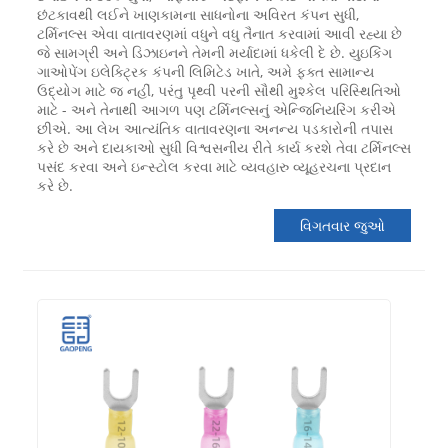
છંટકાવથી લઈને ખાણકામના સાધનોના અવિરત કંપન સુધી,
ટર્મિનલ્સ એવા વાતાવરણમાં વધુને વધુ તૈનાત કરવામાં આવી રહ્યા છે
જે સામગ્રી અને ડિઝાઇનને તેમની મર્યાદામાં ધકેલી દે છે. યુઇકિંગ
ગાઓપેંગ ઇલેક્ટ્રિક કંપની લિમિટેડ ખાતે, અમે ફક્ત સામાન્ય
ઉદ્યોગ માટે જ નહીં, પરંતુ પૃથ્વી પરની સૌથી મુશ્કેલ પરિસ્થિતિઓ
માટે - અને તેનાથી આગળ પણ ટર્મિનલ્સનું એન્જિનિયરિંગ કરીએ
છીએ. આ લેખ આત્યંતિક વાતાવરણના અનન્ય પડકારોની તપાસ
કરે છે અને દાયકાઓ સુધી વિશ્વસનીય રીતે કાર્ય કરશે તેવા ટર્મિનલ્સ
પસંદ કરવા અને ઇન્સ્ટોલ કરવા માટે વ્યવહારુ વ્યૂહરચના પ્રદાન
કરે છે.
વિગતવાર જુઓ