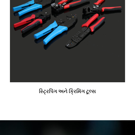
સ્ટ્રિપિંગ અને ક્રિમિંગ ટૂલ્સ