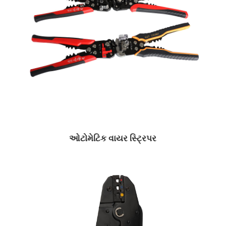
ઓટોમેટિક વાયર સ્ટ્રિપર