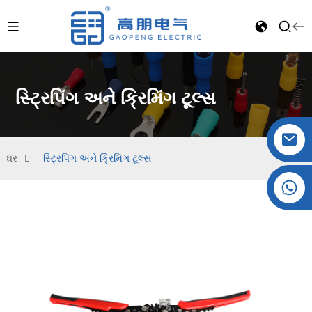
સ્ટ્રિપિંગ અને ક્રિમિંગ ટૂલ્સ
ઘર
સ્ટ્રિપિંગ અને ક્રિમિંગ ટૂલ્સ
ક્રિસ્ટલ: +86 19032081819