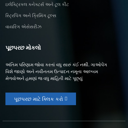
ઇલેક્ટ્રિકલ કનેક્ટર્સ અને ટૂલ કીટ
સ્ટ્રિપિંગ અને ક્રિમિંગ ટૂલ્સ
વાયરિંગ એસેસરીઝ
પૂછપરછ મોકલો
અંતિમ પરિણામ જોવા કરતાં વધુ સારું કંઈ નથી. ગાઓપેંગ
વિશે જાણો અને નવીનતમ ઉત્પાદન નમૂના આલ્બમ
મેળવોઅને હમણાં જ વધુ માહિતી માટે પૂછ્યું
પૂછપરછ માટે ક્લિક કરો