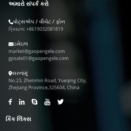
અમારો સંપર્ક કરો
વોટ્સએપ / વીચેટ / ફોન
ક્રિસ્ટલ: +8619032081819
ઇમેઇલ
market@gaopengele.com
gpsale01@gaopengele.com
સરનામું
No.23, Zhenmin Road, Yueqing City,
Zhejiang Province,325604, China
કિંક લિંક્સ