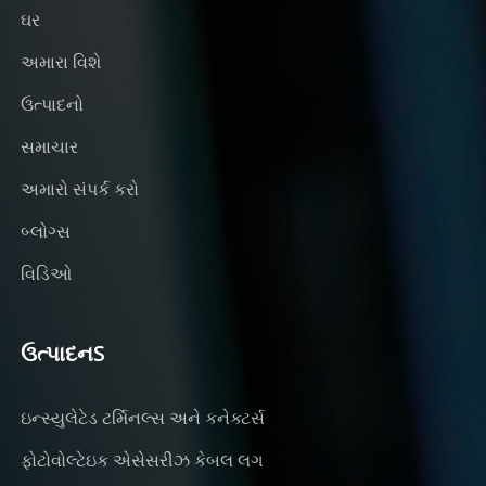
ઘર
અમારા વિશે
ઉત્પાદનો
સમાચાર
અમારો સંપર્ક કરો
બ્લોગ્સ
વિડિઓ
ઉત્પાદનS
ઇન્સ્યુલેટેડ ટર્મિનલ્સ અને કનેક્ટર્સ
ફોટોવોલ્ટેઇક એસેસરીઝ કેબલ લગ