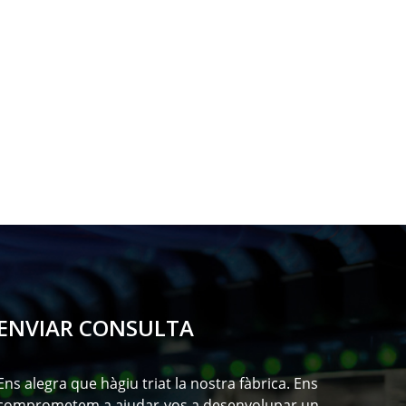
ENVIAR CONSULTA
Ens alegra que hàgiu triat la nostra fàbrica. Ens
comprometem a ajudar-vos a desenvolupar un