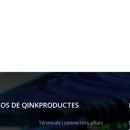
OS DE QINK
PRODUCTES
Terminals i connectors aïllats