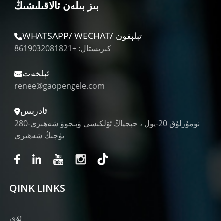
بىز بىلەن ئالاقىلىشىڭ
WHATSAPP/ WECHAT/ تېلېفون
كىرىستال: +8619032081821
ئېلخەت
renee@gaopengele.com
ئادرېس
280-نومۇرلۇق 20-يول ، جېجياڭ ئۆلكىسى ۋېنجوۋ شەھىرى
يۈچىڭ شەھىرى
QINK LINKS
ئۆي