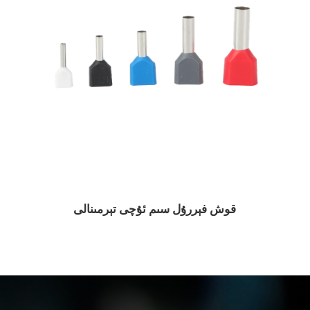
قوش فېررۇل سىم ئۇچى تېرمىنالى