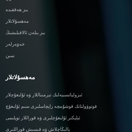
بىز ھەققىدە
مەھسۇلاتلار
بىز بىلەن ئالاقىلىشىڭ
خەۋەرلەر
سىن
مەھسۇلاتلار
ئىزولياتسىيەلىك تېرمىناللار ۋە ئۇلىغۇچلار
فوتوۋولتاىك قوشۇمچە زاپچاسلىرى سىم ئۇلىغۇچ
ئېلېكتر ئۇلىغۇچلىرى ۋە قوراللار توپلىمى
يالىڭاچلاش ۋە قىسىش قوراللىرى