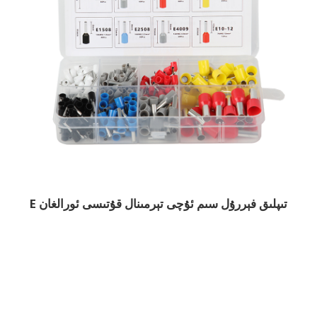
E تىپلىق فېررۇل سىم ئۇچى تېرمىنال قۇتىسى ئورالغان