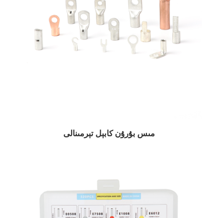
مىس بۇرۇن كابېل تېرمىنالى