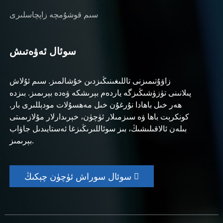
سىم قوشۇمچە زاپچاسلىرى
سوئال ئەۋەتىش
زاۋۇتىمىزنى تاللىغىنىڭىزدىن خۇشالمىز. سىم ئۇلاش
پىلانىنى تۈزۈشىڭىزگە ياردەم بېرىشكە ۋەدە بېرىمىز. بىزدە
ھەر خىل باھادا نۇرغۇن خىل مەھسۇلات مودېللىرى بار.
كونكرېت باھا ۋە سىزمىلار ئۈچۈن، خېرىدارلار مۇلازىمىتى
بىلەن ئالاقىلىشىڭ، بىز سوئاللىرىڭىزغا ئەستايىدىل جاۋاب
بېرىمىز.
سوئال سوراش ئۈچۈن چېكىڭ