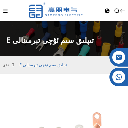
E تىپلىق سىم ئۇچى تېرمىنالى
E تىپلىق سىم ئۇچى تېرمىنالى
ئۆي
كىرىستال: +86 19032081821