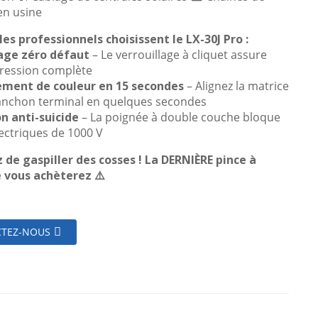
n usine
les professionnels choisissent le LX-30J Pro :
age zéro défaut
– Le verrouillage à cliquet assure
ression complète
ment de couleur en 15 secondes
– Alignez la matrice
anchon terminal en quelques secondes
on anti-suicide
– La poignée à double couche bloque
lectriques de 1000 V
z de gaspiller des cosses ! La DERNIÈRE pince à
e vous achèterez ⚠️
TEZ-NOUS