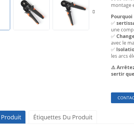
montage e
Pourquoi 
✅
sertiss
une comp
✅
Change
avec le m
✅
Isolati
les arcs é
⚠️ Arrête
sertir qu
CONTAC
 Produit
Étiquettes Du Produit