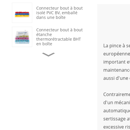
Connecteur bout à bout
isolé PVC BV, emballé
dans une boîte
Connecteur bout à bout
étanche
thermorétractable BHT
en boîte
La pince à s
européennes/
Cosses à sertir
annulaires en cuivre non
important e
isolées OT
maintenance
aussi d'une 
Réparation de câbles de
données avec gaine
thermorétractable
étanche
Contraireme
d'un mécanis
Interrupteur à bascule
marche/arrêt noir à 2
automatique
positions avec voyant
LED
sertissage a
excessive r
Connecteur de terminal