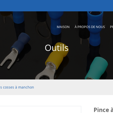
MAISON
À PROPOS DE NOUS
P
Outils
les cosses à manchon
Pince 