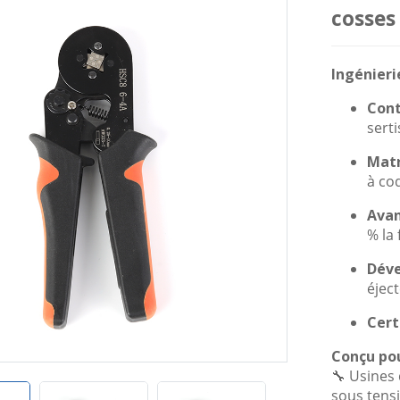
cosses
Ingénierie
Cont
serti
Matr
à cod
Ava
% la 
Déve
éjec
Cert
Conçu pou
🔧 Usines
sous tensi