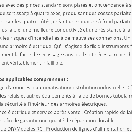
es avec des pinces standard sont plates et ont tendance à se 
e sertissage à quatre axes, produisant des cosses parfaitem
 sur les quatre côtés, créant une soudure à froid parfaite ent
lus faible, une meilleure conductivité et une résistance à l
 les risques d'incendie liés à de mauvaises connexions. Un 
d'une armoire électrique. Qu'il s'agisse de fils d'instruments 
ment la force de sertissage sans qu'il soit nécessaire de 
nt véritablement infaillible.
os applicables comprennent :
ge d'armoires d'automatisation/distribution industrielle 
es relais et autres équipements à l'aide de bornes tubulaires
la sécurité à l'intérieur des armoires électriques.
ce électrique et service après-vente : Création rapide de fa
s afin de garantir une qualité de réparation durable.
que DIY/Modèles RC : Production de lignes d'alimentation e