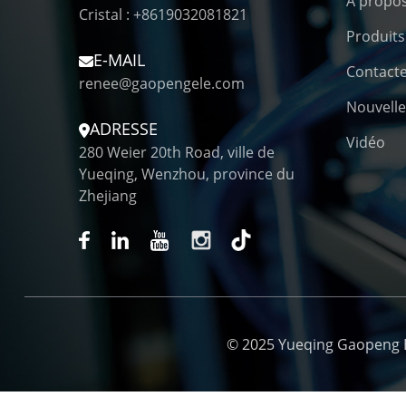
À propo
Cristal : +8619032081821
Produits
E-MAIL
Contact
renee@gaopengele.com
Nouvelle
ADRESSE
Vidéo
280 Weier 20th Road, ville de
Yueqing, Wenzhou, province du
Zhejiang
© 2025 Yueqing Gaopeng Ele