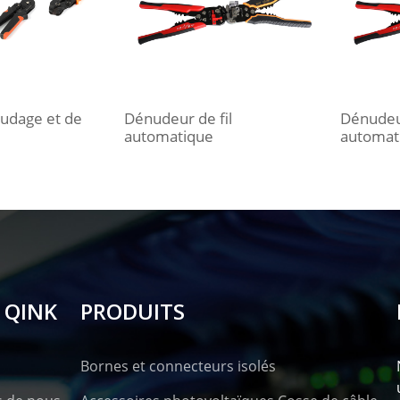
nudage et de
Dénudeur de fil
Dénudeur
automatique
automat
 QINK
PRODUITS
Bornes et connecteurs isolés