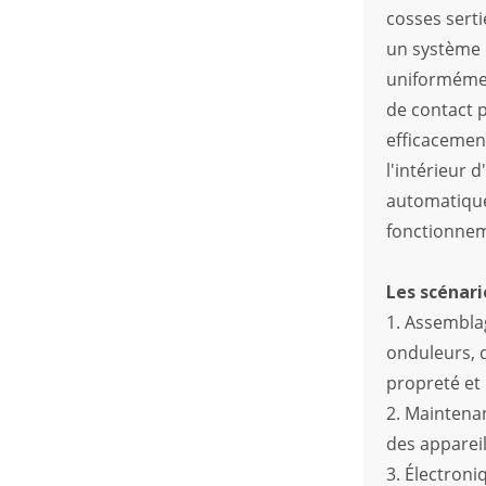
étanche pour véhicules
cosses serti
électriques à énergies
nouvelles
un système d
uniformément
de contact p
efficacement
l'intérieur 
automatique
fonctionneme
Les scénari
1. Assembla
onduleurs, d
propreté et 
2. Maintenan
des appareil
3. Électroni