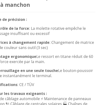
 à manchon
 de précision :
rôle de la force
: La molette rotative empêche le
ssage insuffisant ou excessif
ices à changement rapide
: Changement de matrice
e couleur sans outil (3 sec)
ntage ergonomique
Le ressort en titane réduit de 60
force exercée par la main.
rrouillage en une seule touche
Le bouton-poussoir
te instantanément le terminal.
ifications
: CE / TÜV
r les travaux exigeants :
 de câblage automobile ⚡ Maintenance de panneaux
on 🔌 Câblage de centrales solaires 🏭 Chaînes de