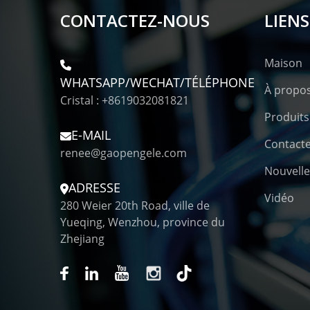
CONTACTEZ-NOUS
LIENS
Maison
WHATSAPP/WECHAT/TÉLÉPHONE
À propo
Cristal : +8619032081821
Produits
E-MAIL
Contact
renee@gaopengele.com
Nouvelle
ADRESSE
Vidéo
280 Weier 20th Road, ville de
Yueqing, Wenzhou, province du
Zhejiang