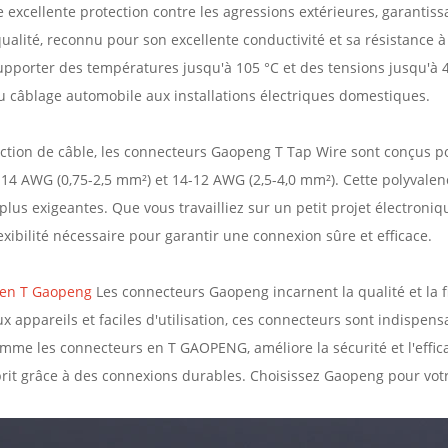
 excellente protection contre les agressions extérieures, garantissan
qualité, reconnu pour son excellente conductivité et sa résistance
pporter des températures jusqu'à 105 °C et des tensions jusqu'à 
du câblage automobile aux installations électriques domestiques.
ction de câble, les connecteurs Gaopeng T Tap Wire sont conçus 
8-14 AWG (0,75-2,5 mm²) et 14-12 AWG (2,5-4,0 mm²). Cette polyvalen
lus exigeantes. Que vous travailliez sur un petit projet électroni
lexibilité nécessaire pour garantir une connexion sûre et efficace.
n en T Gaopeng
Les connecteurs Gaopeng incarnent la qualité et la fi
appareils et faciles d'utilisation, ces connecteurs sont indispensab
omme les connecteurs en T GAOPENG, améliore la sécurité et l'effic
sprit grâce à des connexions durables. Choisissez Gaopeng pour votre