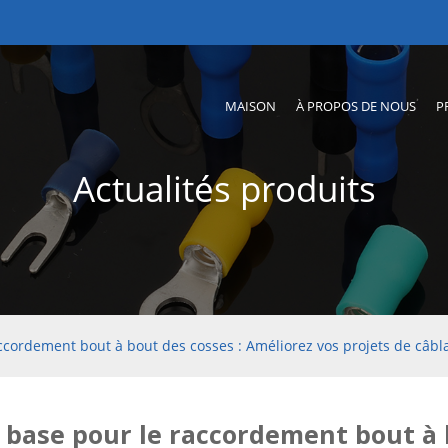
MAISON
À PROPOS DE NOUS
P
Actualités produits
ccordement bout à bout des cosses : Améliorez vos projets de câbl
 base pour le raccordement bout à 