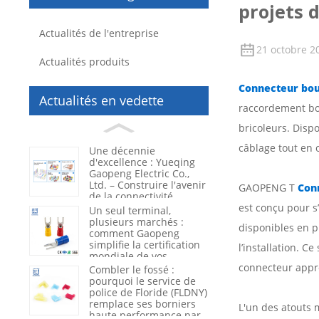
projets 
Actualités de l'entreprise
21 octobre 2
Actualités produits
Connecteur bou
Actualités en vedette
raccordement bou
bricoleurs. Disp
câblage tout en 
Une décennie
d'excellence : Yueqing
Gaopeng Electric Co.,
Ltd. – Construire l'avenir
GAOPENG T
Conn
de la connectivité
électrique
est conçu pour s
Un seul terminal,
plusieurs marchés :
disponibles en pl
comment Gaopeng
simplifie la certification
l’installation. 
mondiale de vos
produits
connecteur appr
Combler le fossé :
pourquoi le service de
police de Floride (FLDNY)
remplace ses borniers
L'un des atouts 
haute performance par