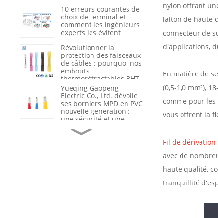
du nylon 66 renforcé
nylon offrant une
10 erreurs courantes de
choix de terminal et
laiton de haute 
comment les ingénieurs
experts les évitent
connecteur de su
d'applications, 
Révolutionner la
protection des faisceaux
de câbles : pourquoi nos
embouts
En matière de se
thermorétractables BHT
sont la nouvelle
(0,5-1,0 mm²), 1
Yueqing Gaopeng
référence du secteur en
Electric Co., Ltd. dévoile
comme pour les p
matière d’étanchéité et
ses borniers MPD en PVC
d’isolation
nouvelle génération :
vous offrent la f
une sécurité et une
efficacité redéfinies dans
Du fournisseur de
le câblage industriel
produits au partenaire
Fil de dérivatio
de solutions : comment
Gaopeng accompagne
avec de nombreux 
ses clients grâce à
l’assistance technique et
Optimisation de la
haute qualité, c
à l’analyse des
sécurité et de l'efficacité
défaillances.
tranquillité d'e
électriques : pourquoi
les câbles haute tension
de qualité sont l'épine
dorsale des
Le rôle crucial du
infrastructures
marquage et de