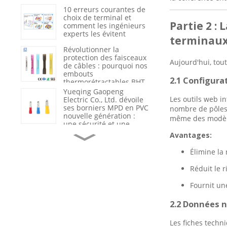
du nylon 66 renforcé
10 erreurs courantes de
choix de terminal et
Partie 2 :
comment les ingénieurs
experts les évitent
terminau
Révolutionner la
protection des faisceaux
Aujourd'hui, to
de câbles : pourquoi nos
embouts
2.1 Configura
thermorétractables BHT
sont la nouvelle
Yueqing Gaopeng
référence du secteur en
Les outils web i
Electric Co., Ltd. dévoile
matière d’étanchéité et
ses borniers MPD en PVC
nombre de pôles,
d’isolation
nouvelle génération :
même des modèle
une sécurité et une
efficacité redéfinies dans
Du fournisseur de
Avantages:
le câblage industriel
produits au partenaire
de solutions : comment
Élimine la
Gaopeng accompagne
ses clients grâce à
Réduit le 
l’assistance technique et
Optimisation de la
à l’analyse des
sécurité et de l'efficacité
Fournit un
défaillances.
électriques : pourquoi
les câbles haute tension
2.2 Données n
de qualité sont l'épine
dorsale des
Le rôle crucial du
Les fiches techn
infrastructures
marquage et de