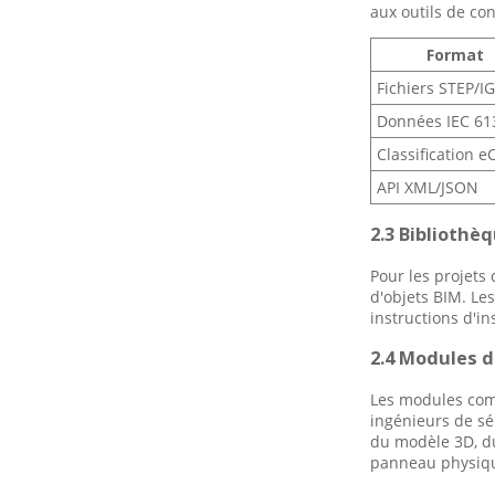
aux outils de co
modernes
l'identification des
bornes dans les
systèmes électriques
Format
modernes
Comment les bornes PVC
Fichiers STEP/I
de la série SV de
Gaopeng Electric offrent
Données IEC 61
une sécurité et une
efficacité inégalées pour
Classification 
vos projets de câblage
API XML/JSON
2.3 Bibliothè
Pour les projets
d'objets BIM. Le
instructions d'i
2.4 Modules 
Les modules comp
ingénieurs de sé
du modèle 3D, du
panneau physiq