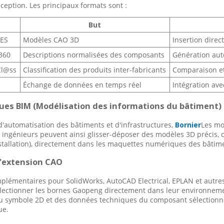
nception. Les principaux formats sont :
But
GES
Modèles CAO 3D
Insertion dire
360
Descriptions normalisées des composants
Génération au
eCl@ss
Classification des produits inter-fabricants
Comparaison et 
Échange de données en temps réel
Intégration av
ques BIM (Modélisation des informations du bâtiment)
 d'automatisation des bâtiments et d'infrastructures,
Bornier
Les mo
s ingénieurs peuvent ainsi glisser-déposer des modèles 3D précis, c
nstallation), directement dans les maquettes numériques des bâtim
d'extension CAO
lémentaires pour SolidWorks, AutoCAD Electrical, EPLAN et autre
lectionner les bornes Gaopeng directement dans leur environnemen
 symbole 2D et des données techniques du composant sélectionné, 
ue.