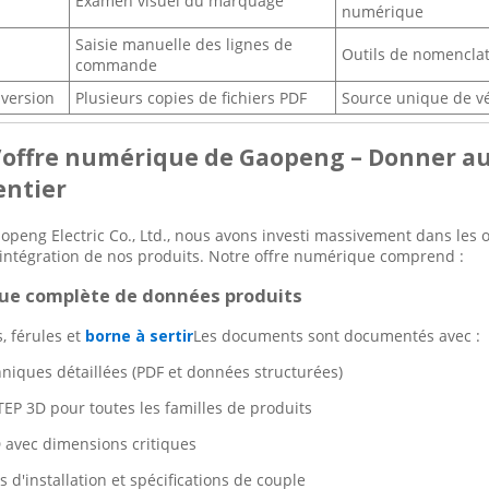
Examen visuel du marquage
numérique
Saisie manuelle des lignes de
Outils de nomenclatu
commande
 version
Plusieurs copies de fichiers PDF
Source unique de vé
 L’offre numérique de Gaopeng – Donner a
entier
peng Electric Co., Ltd., nous avons investi massivement dans les out
 l'intégration de nos produits. Notre offre numérique comprend :
que complète de données produits
, férules et
borne à sertir
Les documents sont documentés avec :
hniques détaillées (PDF et données structurées)
EP 3D pour toutes les familles de produits
 avec dimensions critiques
s d'installation et spécifications de couple