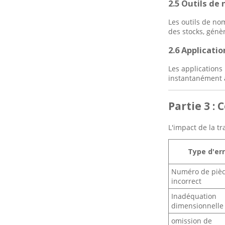
2.5 Outils de
Les outils de no
des stocks, génè
2.6 Applicati
Les applications
instantanément a
Partie 3 :
L'impact de la t
Type d'er
Numéro de piè
incorrect
Inadéquation
dimensionnelle
omission de