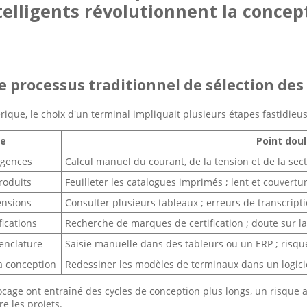
telligents révolutionnent la concep
 Le processus traditionnel de sélection de
ique, le choix d'un terminal impliquait plusieurs étapes fastidieus
pe
Point dou
xigences
Calcul manuel du courant, de la tension et de la sect
roduits
Feuilleter les catalogues imprimés ; lent et couvert
ensions
Consulter plusieurs tableaux ; erreurs de transcript
ifications
Recherche de marques de certification ; doute sur la 
enclature
Saisie manuelle dans des tableurs ou un ERP ; risqu
la conception
Redessiner les modèles de terminaux dans un logicie
cage ont entraîné des cycles de conception plus longs, un risque ac
e les projets.