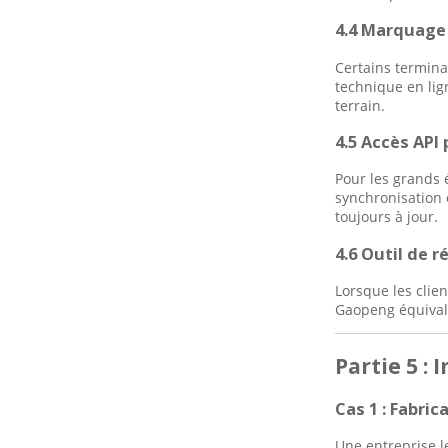
4.4 Marquage 
Certains termina
technique en lig
terrain.
4.5 Accès API 
Pour les grands 
synchronisation 
toujours à jour.
4.6 Outil de 
Lorsque les clien
Gaopeng équivale
Partie 5 :
Cas 1 : Fabri
Une entreprise l