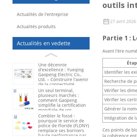
outils in
Actualités de l'entreprise
27 avril 2026
Actualités produits
Partie 1 :
Actualités en vedette
Avant l'ère numér
Éta
Une décennie
d'excellence : Yueqing
Identifier les e
Gaopeng Electric Co.,
Ltd. – Construire l'avenir
Recherche de p
de la connectivité
électrique
Un seul terminal,
Vérifier les dim
plusieurs marchés :
Vérifier les cert
comment Gaopeng
simplifie la certification
Générer la nom
mondiale de vos
produits
Combler le fossé :
Intégration de 
pourquoi le service de
police de Floride (FLDNY)
Ces points de blo
remplace ses borniers
haute performance par
la cohérence entr