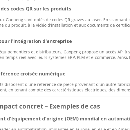
des codes QR sur les produits
ux Gaopeng sont dotés de codes QR gravés au laser. En scannant ce
ne du produit, à la vidéo d'installation et aux documents de certif
pour l'intégration d'entreprise
équipementiers et distributeurs, Gaopeng propose un accès API à
en temps réel avec leurs systèmes ERP, PLM et e-commerce. Ainsi, les
référence croisée numérique
ts disposent d'une référence de pièce provenant d'un autre fabricant
nt, en tenant compte des caractéristiques électriques, des dimensi
 Impact concret – Exemples de cas
cant d’équipement d’origine (OEM) mondial en automat
eader en automatisation, implantée en Europe, en Asie et en Améri