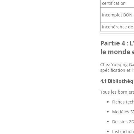
certification
Incomplet BON
Incohérence de
Partie 4 :
le monde 
Chez Yueqing Gao
spécification et
4.1 Bibliothè
Tous les borniers
Fiches tec
Modèles ST
Dessins 2D
Instruction