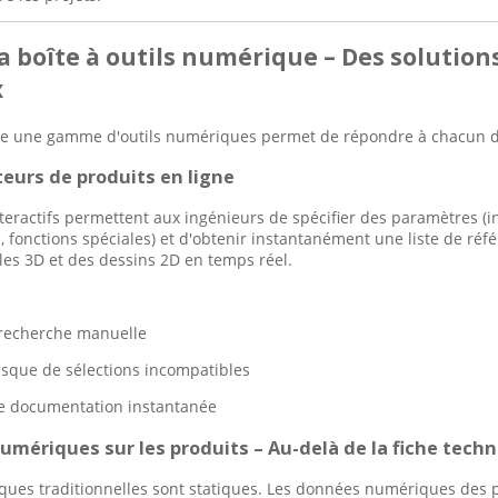
 La boîte à outils numérique – Des solutio
x
ute une gamme d'outils numériques permet de répondre à chacun d
teurs de produits en ligne
nteractifs permettent aux ingénieurs de spécifier des paramètres (i
 fonctions spéciales) et d'obtenir instantanément une liste de ré
s 3D et des dessins 2D en temps réel.
 recherche manuelle
risque de sélections incompatibles
e documentation instantanée
umériques sur les produits – Au-delà de la fiche tech
iques traditionnelles sont statiques. Les données numériques des pr