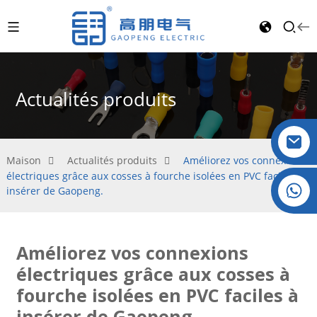
Actualités produits
Maison
Actualités produits
Améliorez vos connexions
électriques grâce aux cosses à fourche isolées en PVC faciles à
Cristal : +86 19032081821
insérer de Gaopeng.
Améliorez vos connexions
électriques grâce aux cosses à
fourche isolées en PVC faciles à
insérer de Gaopeng.