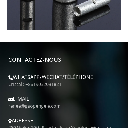
CONTACTEZ-NOUS
WHATSAPP/WECHAT/TÉLÉPHONE
Cristal : +8619032081821
E-MAIL
renee@gaopengele.com
ADRESSE
280 Weier 20th Road, ville de Yueqing, Wenzhou,