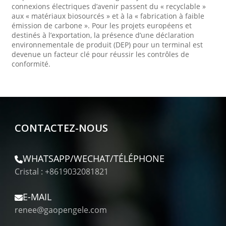
connexions électriques d’avenir passent du « recyclable »
aux « matériaux biosourcés » et à la « fabrication à faible
émission de carbone ». Pour les projets européens et
destinés à l’exportation, la présence d’une déclaration
environnementale de produit (DEP) pour un terminal est
devenue un facteur clé pour réussir les contrôles de
conformité.
CONTACTEZ-NOUS
WHATSAPP/WECHAT/TÉLÉPHONE
Cristal : +8619032081821
E-MAIL
renee@gaopengele.com