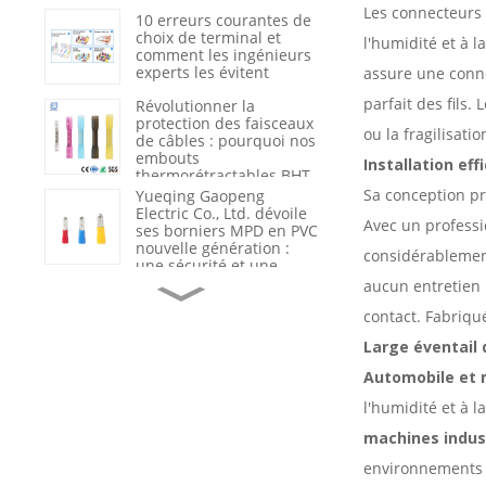
du nylon 66 renforcé
Les connecteurs f
10 erreurs courantes de
choix de terminal et
l'humidité et à 
comment les ingénieurs
experts les évitent
assure une conne
parfait des fils.
Révolutionner la
protection des faisceaux
ou la fragilisati
de câbles : pourquoi nos
embouts
Installation eff
thermorétractables BHT
sont la nouvelle
Sa conception pr
Yueqing Gaopeng
référence du secteur en
Electric Co., Ltd. dévoile
Avec un profess
matière d’étanchéité et
ses borniers MPD en PVC
d’isolation
nouvelle génération :
considérablement
une sécurité et une
efficacité redéfinies dans
Du fournisseur de
aucun entretien 
le câblage industriel
produits au partenaire
contact. Fabriqu
de solutions : comment
Gaopeng accompagne
Large éventail 
ses clients grâce à
l’assistance technique et
Optimisation de la
Automobile et 
à l’analyse des
sécurité et de l'efficacité
défaillances.
l'humidité et à 
électriques : pourquoi
les câbles haute tension
machines indust
de qualité sont l'épine
dorsale des
Le rôle crucial du
environnements à
infrastructures
marquage et de