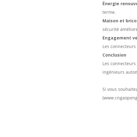
modernes
Énergie renouv
l'identification des
bornes dans les
terme.
systèmes électriques
modernes
Comment les bornes PVC
Maison et bric
de la série SV de
sécurité amélior
Gaopeng Electric offrent
une sécurité et une
Engagement ver
efficacité inégalées pour
vos projets de câblage
Les connecteurs 
Conclusion
Les connecteurs 
ingénieurs autom
Si vous souhaite
(www.cngaopeng.