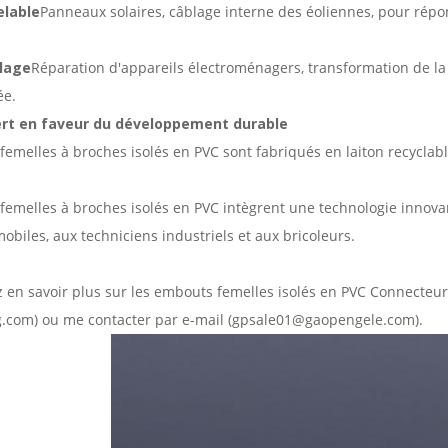
elable
Panneaux solaires, câblage interne des éoliennes, pour répo
olage
Réparation d'appareils électroménagers, transformation de la m
ée.
t en faveur du développement durable
femelles à broches isolés en PVC sont fabriqués en laiton recyclab
femelles à broches isolés en PVC intègrent une technologie innovant
obiles, aux techniciens industriels et aux bricoleurs.
z en savoir plus sur les embouts femelles isolés en PVC
Connecteurs
com) ou me contacter par e-mail (gpsale01@gaopengele.com).