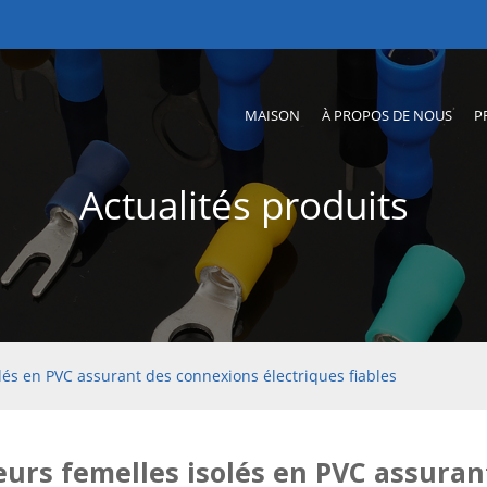
MAISON
À PROPOS DE NOUS
P
Actualités produits
lés en PVC assurant des connexions électriques fiables
urs femelles isolés en PVC assuran