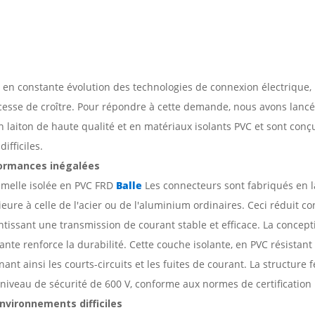
en constante évolution des technologies de connexion électrique,
esse de croître. Pour répondre à cette demande, nous avons lancé l
n laiton de haute qualité et en matériaux isolants PVC et sont con
ifficiles.
formances inégalées
emelle isolée en PVC FRD
Balle
Les connecteurs sont fabriqués en l
eure à celle de l'acier ou de l'aluminium ordinaires. Ceci réduit c
ntissant une transmission de courant stable et efficace. La concepti
nte renforce la durabilité. Cette couche isolante, en PVC résistant
ant ainsi les courts-circuits et les fuites de courant. La structur
 niveau de sécurité de 600 V, conforme aux normes de certification 
nvironnements difficiles