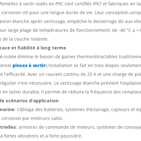
emelles à sertir isolés en PVC sont certifiés IP67 et fabriqués en la
la corrosion UV pour une longue durée de vie. Leur conception uniq
xion étanche après sertissage, empêche le desserrage dû aux vibra
 Leur large plage de températures de fonctionnement, de -40 °C à +1
on de la couche isolante.
icace et fiabilité à long terme
é-isolée élimine le besoin de gaines thermorétractables traditionne
ionnel
pinces à sertir
L'installation se fait en trois étapes seuleme
 l'efficacité. Avec un courant continu de 25 A et une charge de poi
régulier n'est nécessaire. Le sertissage étanche prévient l'oxydatio
é en laiton durable, il permet de réduire la fréquence des rempla
de scénarios d'application
marine
: Câblage des batteries, systèmes d'éclairage, capteurs et
la corrosion par embruns salés.
rielles
: armoires de commande de moteurs, systèmes de convoyage
 fortes vibrations et à forte poussière.