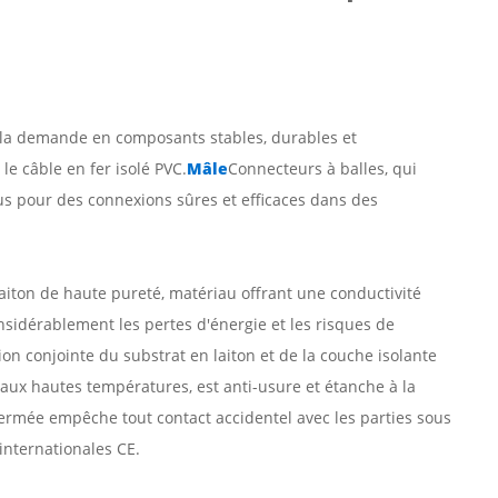
 la demande en composants stables, durables et
e câble en fer isolé PVC.
Mâle
Connecteurs à balles
, qui
çus pour des connexions sûres et efficaces dans des
aiton de haute pureté, matériau offrant une conductivité
onsidérablement les pertes d'énergie et les risques de
on conjointe du substrat en laiton et de la couche isolante
 aux hautes températures, est anti-usure et étanche à la
e fermée empêche tout contact accidentel avec les parties sous
internationales CE.