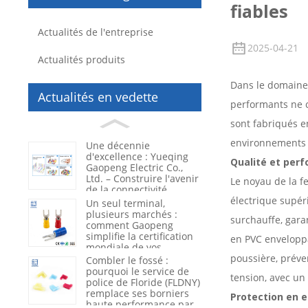
fiables
Actualités de l'entreprise
2025-04-21
Actualités produits
Dans le domaine 
Actualités en vedette
performants ne c
sont fabriqués e
environnements d
Une décennie
d'excellence : Yueqing
Qualité et per
Gaopeng Electric Co.,
Ltd. – Construire l'avenir
Le noyau de la f
de la connectivité
électrique
électrique supéri
Un seul terminal,
plusieurs marchés :
surchauffe, gara
comment Gaopeng
simplifie la certification
en PVC enveloppa
mondiale de vos
produits
poussière, préven
Combler le fossé :
pourquoi le service de
tension, avec un
police de Floride (FLDNY)
remplace ses borniers
Protection en e
haute performance par