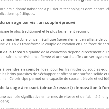
borniers a donné naissance à plusieurs technologies dominantes, 
lications spécifiques.
 du serrage par vis : un couple éprouvé
nisme le plus traditionnel et le plus largement reconnu.
ça marche :
Une pince métallique (généralement en alliage de cuivr
ne vis. La vis transforme le couple de rotation en une force de serr
n de la force :
La qualité de la connexion dépend directement du c
 entraîne une résistance élevée et une surchauffe ; un serrage exce
és à prendre en compte :
Idéal pour les fils rigides ou souples équ
les brins parasites de s’échapper et offrent une surface solide et u
timal. Ce principe permet une capacité de courant élevée et est idé
 de la cage à ressort (pince à ressort) : Innovation à f
une avancée significative en termes de vitesse et de fiabilité à lo
openg.