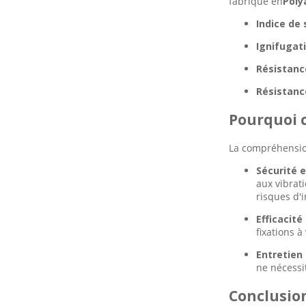
fabriqué en
Poly
Indice de 
Ignifugati
Résistanc
Résistanc
Pourquoi c
La compréhension
Sécurité et
aux vibrat
risques d'
Efficacité
fixations à
Entretien 
ne nécessi
Conclusion