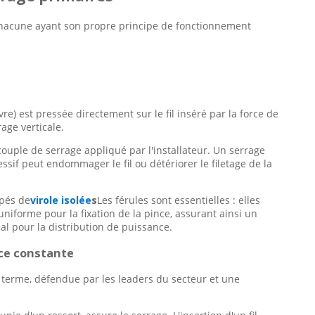
chacune ayant son propre principe de fonctionnement
e) est pressée directement sur le fil inséré par la force de
age verticale.
ouple de serrage appliqué par l'installateur. Un serrage
ssif peut endommager le fil ou détériorer le filetage de la
ipés de
virole isolée
s
Les férules sont essentielles : elles
niforme pour la fixation de la pince, assurant ainsi un
al pour la distribution de puissance.
orce constante
ng terme, défendue par les leaders du secteur et une