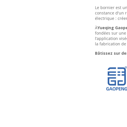
Le bornier est u
constance d'un r
électrique : crée
À
Yueqing Gaopen
fondées sur une 
l’application vis
la fabrication d
Bâtissez sur des