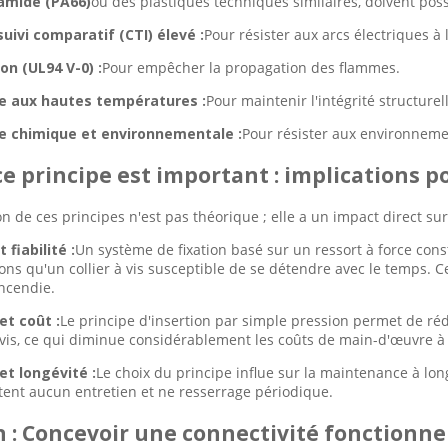
amide (PA66)
ou des plastiques techniques similaires, doivent poss
suivi comparatif (CTI) élevé :
Pour résister aux arcs électriques à 
on (UL94 V-0) :
Pour empêcher la propagation des flammes.
e aux hautes températures :
Pour maintenir l'intégrité structurel
e chimique et environnementale :
Pour résister aux environnement
e principe est important : implications 
 de ces principes n'est pas théorique ; elle a un impact direct su
 fiabilité :
Un système de fixation basé sur un ressort à force con
ions qu'un collier à vis susceptible de se détendre avec le temps. C
incendie.
 et coût :
Le principe d'insertion par simple pression permet de ré
 vis, ce qui diminue considérablement les coûts de main-d'œuvre à l
et longévité :
Le choix du principe influe sur la maintenance à lo
tent aucun entretien et ne resserrage périodique.
 : Concevoir une connectivité fonctionne