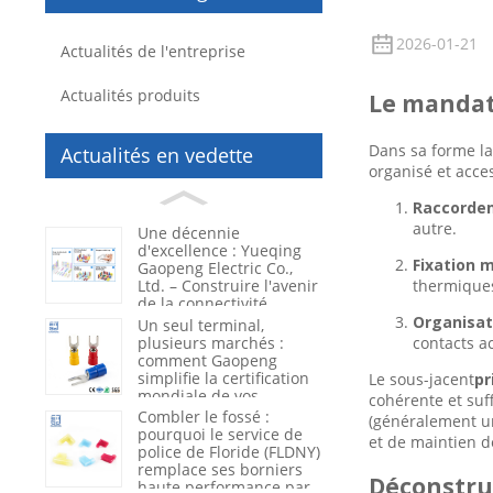
2026-01-21
Actualités de l'entreprise
Actualités produits
Le mandat 
Dans sa forme la
Actualités en vedette
organisé et acces
Raccordem
autre.
Une décennie
d'excellence : Yueqing
Fixation 
Gaopeng Electric Co.,
thermiques
Ltd. – Construire l'avenir
de la connectivité
électrique
Organisati
Un seul terminal,
plusieurs marchés :
contacts ac
comment Gaopeng
simplifie la certification
Le sous-jacent
pr
mondiale de vos
cohérente et suff
produits
Combler le fossé :
(généralement un
pourquoi le service de
et de maintien d
police de Floride (FLDNY)
remplace ses borniers
Déconstru
haute performance par