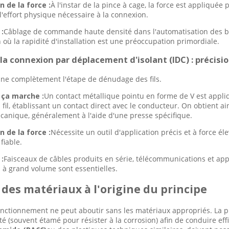
n de la force :
À l'instar de la pince à cage, la force est appliquée
l'effort physique nécessaire à la connexion.
 :
Câblage de commande haute densité dans l'automatisation des bât
 où la rapidité d'installation est une préoccupation primordiale.
e la connexion par déplacement d'isolant (IDC) : préci
ine complètement l'étape de dénudage des fils.
ça marche :
Un contact métallique pointu en forme de V est appliqu
u fil, établissant un contact direct avec le conducteur. On obtient 
écanique, généralement à l'aide d'une presse spécifique.
n de la force :
Nécessite un outil d'application précis et à force é
fiable.
 :
Faisceaux de câbles produits en série, télécommunications et appl
 à grand volume sont essentielles.
 des matériaux à l'origine du principe
onctionnement ne peut aboutir sans les matériaux appropriés. La pin
té (souvent étamé pour résister à la corrosion) afin de conduire eff