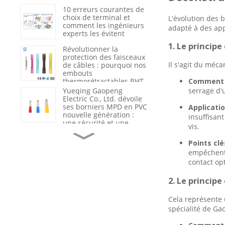
du nylon 66 renforcé
10 erreurs courantes de
choix de terminal et
L'évolution des 
comment les ingénieurs
adapté à des app
experts les évitent
1. Le principe
Révolutionner la
protection des faisceaux
Il s'agit du méca
de câbles : pourquoi nos
embouts
thermorétractables BHT
Comment 
sont la nouvelle
Yueqing Gaopeng
serrage d'u
référence du secteur en
Electric Co., Ltd. dévoile
matière d’étanchéité et
ses borniers MPD en PVC
Applicatio
d’isolation
nouvelle génération :
insuffisant
une sécurité et une
vis.
efficacité redéfinies dans
Du fournisseur de
le câblage industriel
produits au partenaire
Points cl
de solutions : comment
empêchent 
Gaopeng accompagne
contact op
ses clients grâce à
l’assistance technique et
Optimisation de la
2. Le principe
à l’analyse des
sécurité et de l'efficacité
défaillances.
électriques : pourquoi
les câbles haute tension
Cela représente 
de qualité sont l'épine
spécialité de Ga
dorsale des
Le rôle crucial du
infrastructures
marquage et de