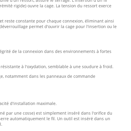
nie d'un ressort, assure le serrage. L'insertion d'un fil
rémité rigide) ouvre la cage. La tension du ressort exerce
t et reste constante pour chaque connexion, éliminant ainsi
éverrouillage permet d'ouvrir la cage pour l'insertion ou le
ntégrité de la connexion dans des environnements à fortes
résistante à l'oxydation, semblable à une soudure à froid.
age, notamment dans les panneaux de commande
cité d'installation maximale.
miné par une cosse) est simplement inséré dans l'orifice du
erre automatiquement le fil. Un outil est inséré dans un
l.