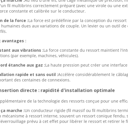
ça marche :
Au lieu d'une vis, une cage métallique de précision, mu
'un fil multibrins correctement préparé (avec une virole ou une ext
force constante et calibrée sur le conducteur.
n de la force :
La force est prédéfinie par la conception du ressor
s humaines dues aux variations de couple. Un levier ou un outil de d
fils.
x avantages :
stant aux vibrations :
La force constante du ressort maintient l'i
ations (par exemple, machines, véhicules).
ord étanche aux gaz :
La haute pression peut créer une interface 
allation rapide et sans outil :
Accélère considérablement le câbl
ortant des centaines de connexions.
insertion directe : rapidité d'installation optimale
pplémentaire de la technologie des ressorts conçue pour une effica
ça marche :
Un conducteur rigide (fil massif ou fil multibrins ter
n mécanisme à ressort interne, souvent un ressort conique fendu, s
déverrouillage prévu à cet effet pour libérer le ressort et retirer le fi