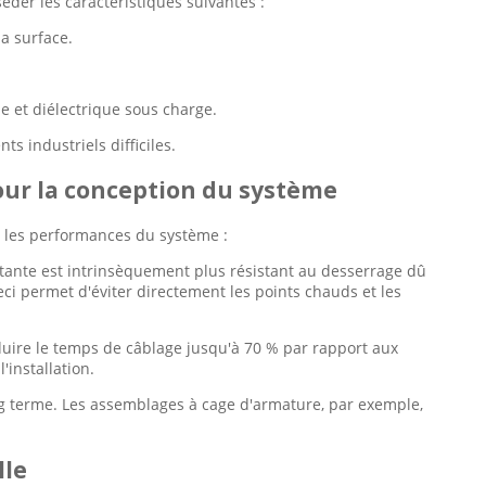
éder les caractéristiques suivantes :
la surface.
le et diélectrique sous charge.
s industriels difficiles.
pour la conception du système
r les performances du système :
stante est intrinsèquement plus résistant au desserrage dû
eci permet d'éviter directement les points chauds et les
duire le temps de câblage jusqu'à 70 % par rapport aux
'installation.
ng terme. Les assemblages à cage d'armature, par exemple,
lle