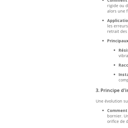
Comment 
modernes
l'identification des
rigide ou d
bornes dans les
alors une 
systèmes électriques
modernes
Comment les bornes PVC
Applicatio
de la série SV de
les erreur
Gaopeng Electric offrent
retrait des 
une sécurité et une
efficacité inégalées pour
Principau
vos projets de câblage
Rési
vibr
Racc
Inst
comp
3. Principe d'
Une évolution su
Comment 
bornier. U
orifice de 