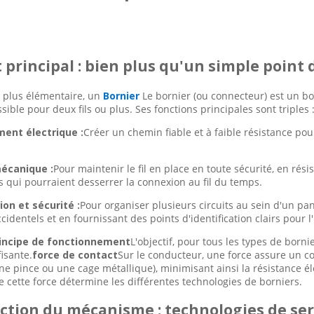
principal : bien plus qu'un simple point
 plus élémentaire, un
Bornier
Le bornier (ou connecteur) est un boî
sible pour deux fils ou plus. Ses fonctions principales sont triples 
ent électrique :
Créer un chemin fiable et à faible résistance po
mécanique :
Pour maintenir le fil en place en toute sécurité, en rés
 qui pourraient desserrer la connexion au fil du temps.
on et sécurité :
Pour organiser plusieurs circuits au sein d'un p
cidentels et en fournissant des points d'identification clairs pour l
incipe de fonctionnement
L'objectif, pour tous les types de born
isante.
force de contact
Sur le conducteur, une force assure un co
e pince ou une cage métallique), minimisant ainsi la résistance él
e cette force détermine les différentes technologies de borniers.
ction du mécanisme : technologies de se