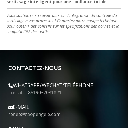
sertissage intelligent pour une confiance totale.
Vous souhaitez en savoir plus sur l'intégration du contrôle du
sertissage à vos processus ? Contactez notre équipe technique
pour obtenir des conseils sur les spécifications des bornes et la
compatibilité des outils.
CONTACTEZ-NOUS
WHATSAPP/WECHAT/TÉLÉPHONE
Cristal : +8619032081821
E-MAIL
renee@gaopengele.com