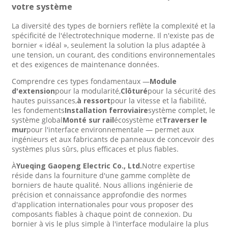
votre système
La diversité des types de borniers reflète la complexité et la
spécificité de l'électrotechnique moderne. Il n'existe pas de
bornier « idéal », seulement la solution la plus adaptée à
une tension, un courant, des conditions environnementales
et des exigences de maintenance données.
Comprendre ces types fondamentaux —
Module
d'extension
pour la modularité,
Clôturé
pour la sécurité des
hautes puissances,
à ressort
pour la vitesse et la fiabilité,
les fondements
Installation ferroviaire
système complet, le
système global
Monté sur rail
écosystème et
Traverser le
mur
pour l'interface environnementale — permet aux
ingénieurs et aux fabricants de panneaux de concevoir des
systèmes plus sûrs, plus efficaces et plus fiables.
À
Yueqing Gaopeng Electric Co., Ltd.
Notre expertise
réside dans la fourniture d'une gamme complète de
borniers de haute qualité. Nous allions ingénierie de
précision et connaissance approfondie des normes
d'application internationales pour vous proposer des
composants fiables à chaque point de connexion. Du
bornier à vis le plus simple à l'interface modulaire la plus