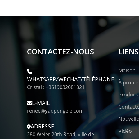
CONTACTEZ-NOUS
LIENS
Maison
WHATSAPP/WECHAT/TÉLÉPHONE
À propo
Cristal : +8619032081821
Produits
E-MAIL
Contact
renee@gaopengele.com
Nouvelle
ADRESSE
Vidéo
280 Weier 20th Road, ville de