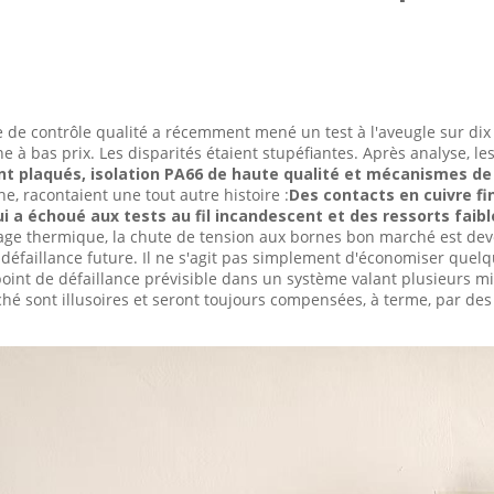
e de contrôle qualité a récemment mené un test à l'aveugle sur di
gne à bas prix. Les disparités étaient stupéfiantes. Après analyse, 
t plaqués, isolation PA66 de haute qualité et mécanismes de
e, racontaient une tout autre histoire :
Des contacts en cuivre fi
ui a échoué aux tests au fil incandescent et des ressorts faibl
lage thermique, la chute de tension aux bornes bon marché est deve
 défaillance future. Il ne s'agit pas simplement d'économiser quelqu
point de défaillance prévisible dans un système valant plusieurs mil
é sont illusoires et seront toujours compensées, à terme, par des 