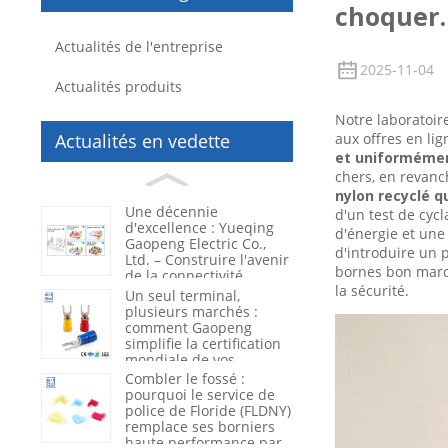
choquer.
Actualités de l'entreprise
2025-11-04
Actualités produits
Notre laboratoir
Actualités en vedette
aux offres en li
et uniformémen
chers, en revanch
nylon recyclé q
Une décennie
d'un test de cyc
d'excellence : Yueqing
d'énergie et une
Gaopeng Electric Co.,
d'introduire un 
Ltd. – Construire l'avenir
bornes bon march
de la connectivité
la sécurité.
électrique
Un seul terminal,
plusieurs marchés :
comment Gaopeng
simplifie la certification
mondiale de vos
produits
Combler le fossé :
pourquoi le service de
police de Floride (FLDNY)
remplace ses borniers
haute performance par