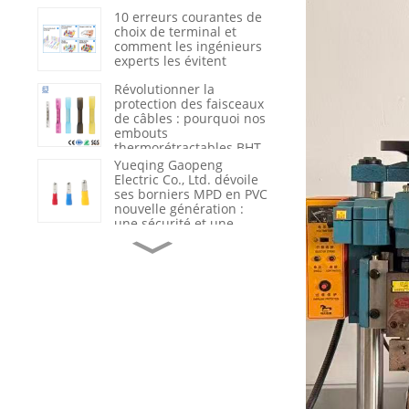
du nylon 66 renforcé
10 erreurs courantes de
choix de terminal et
comment les ingénieurs
experts les évitent
Révolutionner la
protection des faisceaux
de câbles : pourquoi nos
embouts
thermorétractables BHT
sont la nouvelle
Yueqing Gaopeng
référence du secteur en
Electric Co., Ltd. dévoile
matière d’étanchéité et
ses borniers MPD en PVC
d’isolation
nouvelle génération :
une sécurité et une
efficacité redéfinies dans
Du fournisseur de
le câblage industriel
produits au partenaire
de solutions : comment
Gaopeng accompagne
ses clients grâce à
l’assistance technique et
Optimisation de la
à l’analyse des
sécurité et de l'efficacité
défaillances.
électriques : pourquoi
les câbles haute tension
de qualité sont l'épine
dorsale des
Le rôle crucial du
infrastructures
marquage et de