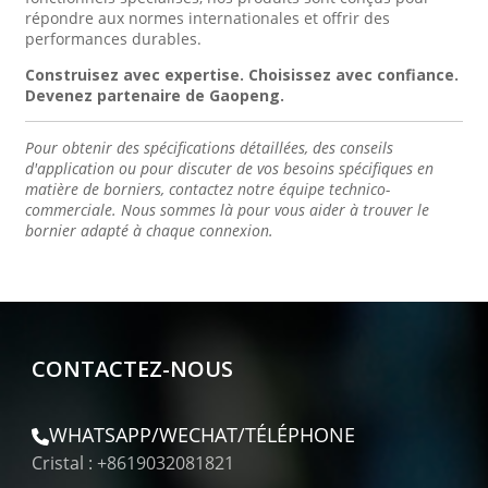
répondre aux normes internationales et offrir des
performances durables.
Construisez avec expertise. Choisissez avec confiance.
Devenez partenaire de Gaopeng.
Pour obtenir des spécifications détaillées, des conseils
d'application ou pour discuter de vos besoins spécifiques en
matière de borniers, contactez notre équipe technico-
commerciale. Nous sommes là pour vous aider à trouver le
bornier adapté à chaque connexion.
CONTACTEZ-NOUS
WHATSAPP/WECHAT/TÉLÉPHONE
Cristal : +8619032081821