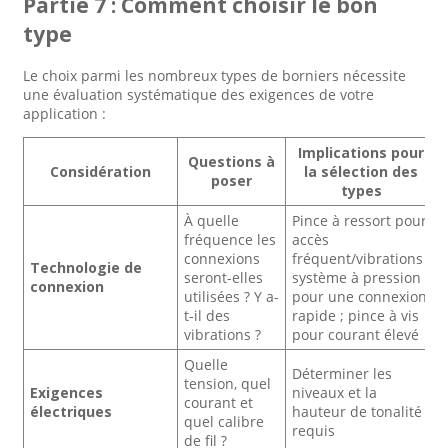
Partie 7 : Comment choisir le bon
type
Le choix parmi les nombreux types de borniers nécessite
une évaluation systématique des exigences de votre
application :
Implications pour
Questions à
Considération
la sélection des
poser
types
À quelle
Pince à ressort pour
fréquence les
accès
connexions
fréquent/vibrations ;
Technologie de
seront-elles
système à pression
connexion
utilisées ? Y a-
pour une connexion
t-il des
rapide ; pince à vis
vibrations ?
pour courant élevé
Quelle
Déterminer les
tension, quel
Exigences
niveaux et la
courant et
électriques
hauteur de tonalité
quel calibre
requis
de fil ?